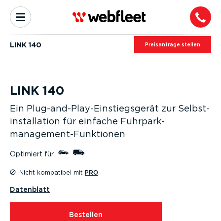
LINK 140
Preis­an­frage stellen
LINK 140
Ein Plug-an­d-­Play­-Ein­stiegs­gerät zur Selbst­
in­stal­lation für einfache Fuhrpark­
management-Funktionen
Optimiert für
Nicht kompatibel mit
PRO
.
Datenblatt
Bestellen