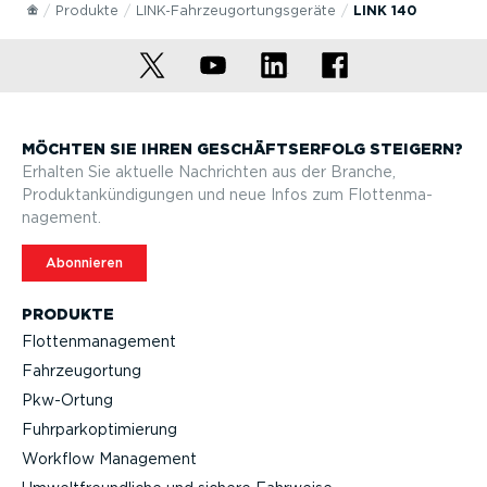
Produkte
LINK-Fahrzeug­ortungs­geräte
LINK 140
MÖCHTEN SIE IHREN GESCHÄFTS­ERFOLG STEIGERN?
Erhalten Sie aktuelle Nachrichten aus der Branche,
Produktan­kün­di­gungen und neue Infos zum Flotten­ma­
nagement.
Abonnieren
PRODUKTE
Flotten­ma­nagement
Fahrzeu­g­ortung
Pkw-Ortung
Fuhrpar­k­op­ti­mierung
Workflow Management