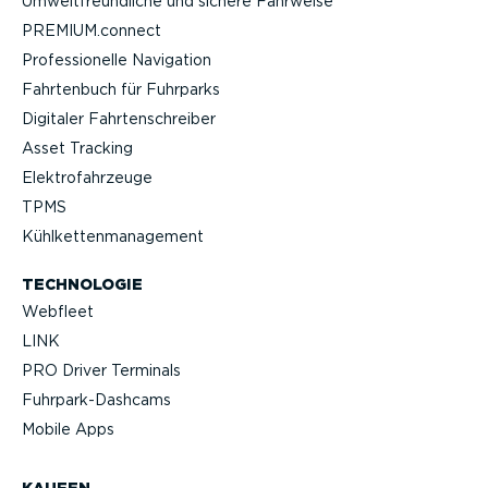
Umwelt­freund­liche und sichere Fahrweise
PREMIUM.connect
Profes­sio­nelle Navigation
Fahrtenbuch für Fuhrparks
Digitaler Fahrten­schreiber
Asset Tracking
Elektro­fahr­zeuge
TPMS
Kühlket­ten­ma­nagement
TECHNOLOGIE
Webfleet
LINK
PRO Driver Terminals
Fuhrpar­k-Da­shcams
Mobile Apps