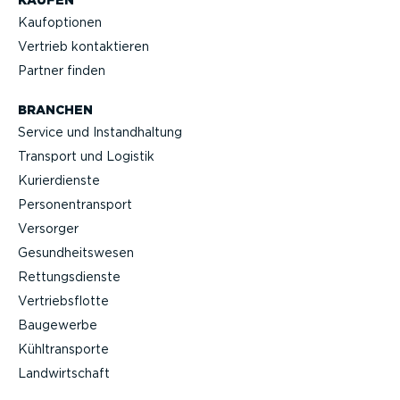
KAUFEN
Kaufop­tionen
Vertrieb kontak­tieren
Partner finden
BRANCHEN
Service und Instand­haltung
Transport und Logistik
Kurier­dienste
Perso­nen­transport
Versorger
Gesund­heits­wesen
Rettungs­dienste
Vertriebs­flotte
Baugewerbe
Kühltrans­porte
Landwirt­schaft