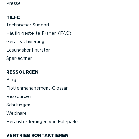
Presse
HILFE
Technischer Support
Häufig gestellte Fragen (FAQ)
Geräteak­ti­vierung
Lösungs­kon­fi­gu­rator
Sparrechner
RESSOURCEN
Blog
Flotten­management-Glossar
Ressourcen
Schulungen
Webinare
Heraus­for­de­rungen von Fuhrparks
VERTRIEB KONTAK­TIEREN