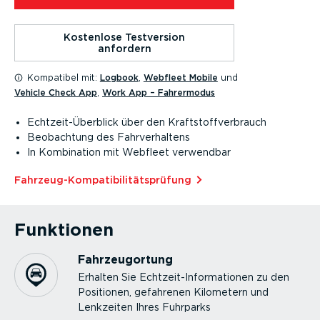
Kostenlose Testversion
anfordern
Kompatibel mit:
Logbook
,
Webfleet Mobile
und
Vehicle Check App
,
Work App – Fahrermodus
Echtzeit-­Über­blick über den Kraft­stoff­ver­brauch
Beobachtung des Fahrver­haltens
In Kombination mit Webfleet verwendbar
Fahrzeu­g-­Kom­pa­ti­bi­li­täts­prüfung
Funktionen
Fahrzeu­g­ortung
Erhalten Sie Echtzeit-In­for­ma­tionen zu den
Positionen, gefahrenen Kilometern und
Lenkzeiten Ihres Fuhrparks