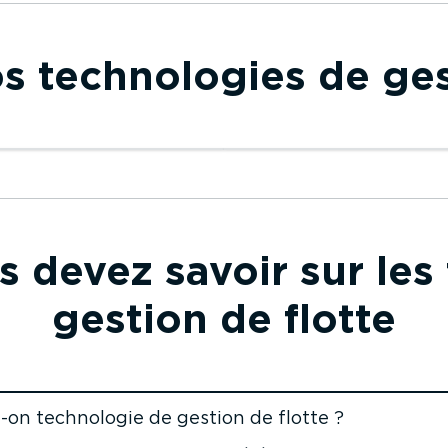
 techno­logies de ges
ca­li­sation par caméra
Géolo­ca­li­sation par
rquée
application mobile
 devez savoir sur les
a­li­sation par caméra
Géolo­ca­li­sation par appl
quée
mobile
gestion de flotte
t-on technologie de gestion de flotte ?