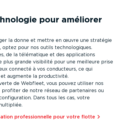
chnologie pour améliorer
ger la donne et mettre en œuvre une stratégie
 optez pour nos outils techno­lo­giques.
, de la télématique et des appli­ca­tions
e plus grande visibilité pour une meilleure prise
eux connecté à vos conducteurs, ce qui
n et augmente la produc­tivité.
verte de Webfleet, vous pouvez utiliser nos
et profiter de notre réseau de partenaires ou
nfi­gu­ration. Dans tous les cas, votre
l­ti­pliée.
ration profes­sion­nelle pour votre flotte⁠