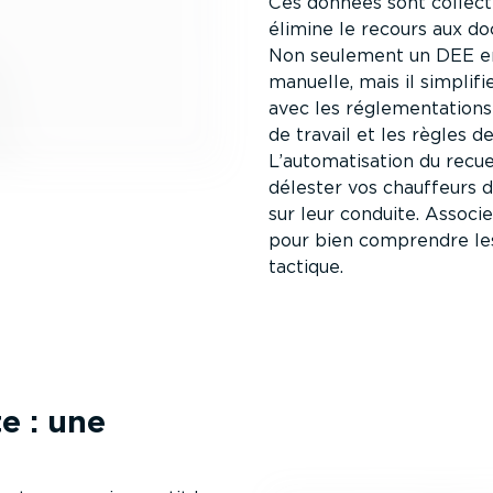
Ces données sont collect
élimine le recours aux d
Non seulement un DEE em
manuelle, mais il simpli
avec les régle­men­ta­tion
de travail et les règles d
L’automa­ti­sation du re
délester vos chauffeurs de
sur leur conduite. Assoc
pour bien comprendre les
tactique.
te : une