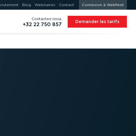
crutement
Blog
Webinaires
Contact
Connexion à Webfleet
Contac­tez-nous
Demander les tarifs
+32 22 750 857