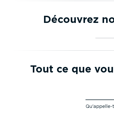
Découvrez nos
Géolo­
emba
Tout ce que vous
Géolo­c
embar
Qu'appel­le-