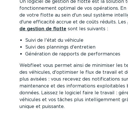
Un logiciel de gestion de flotte est la solution 
fonction­nement optimal de vos opérations. En 
de votre flotte au sein d'un seul système intell
d'une efficacité accrue et de coûts réduits. Les
de gestion de flotte
sont les suivants :
Suivi de l'état du véhicule
Suivi des plannings d'entretien
Génération de rapports de perfor­mances
Webfleet vous permet ainsi de minimiser les te
des véhicules, d'optimiser le flux de travail et
plus avisées : vous recevez des notifi­ca­tions su
maintenance et des infor­ma­tions exploi­tables
données. Laissez le logiciel faire le travail : g
véhicules et vos tâches plus intel­li­gemment g
unique et puissante.