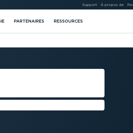
Support
À propos de
Re
IE
PARTENAIRES
RESSOURCES
DE GESTION
s performant