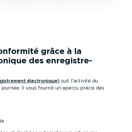
conformité grâce à la
o­nique des enregis­tre­
gis­trement électro­nique)
suit l'activité du
 journée. Il vous fournit un aperçu précis des
le