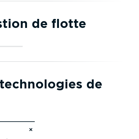
tion de flotte
 techno­logies de
ication