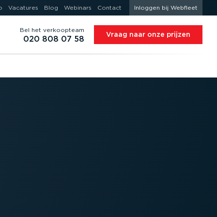
o
Vacatures
Blog
Webinars
Contact
Inloggen bij Webfleet
Bel het verkoopteam
Vraag naar onze prijzen
020 808 07 58