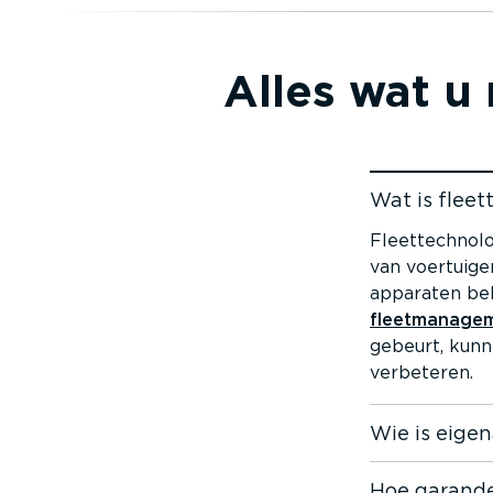
came
Alles wat u 
Tracki
Wat is fleet­
Naar content
Fleet­tech­no­
van voertuige
apparaten beh
fleet­ma­na­ge
gebeurt, kunn
verbeteren.
Wie is eige
Hoe garandee