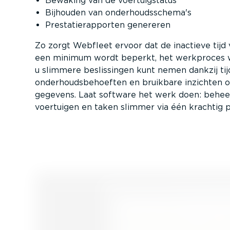
Bewaking van de voertuig­status
Bijhouden van onder­houds­schema's
Presta­tie­rap­porten genereren
Zo zorgt Webfleet ervoor dat de inactieve tijd
een minimum wordt beperkt, het werkproces wo
u slimmere beslis­singen kunt nemen dankzij ti
onder­houds­be­hoeften en bruikbare inzichten 
gegevens. Laat software het werk doen: behee
voertuigen en taken slimmer via één krachtig p