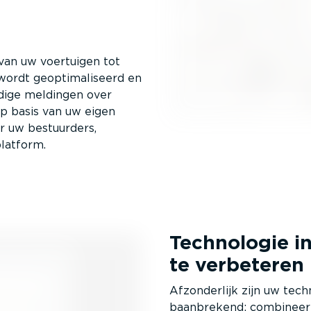
 van uw voertuigen tot
rdt geopti­ma­li­seerd en
jdige meldingen over
op basis van uw eigen
r uw bestuurders,
latform.
Technologie in
te verbeteren
Afzon­derlijk zijn uw tec
baanbrekend: combineer u