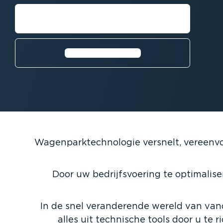
Demo aanvragen
Meer informatie⁠
Wagen­park­tech­no­logie versnelt, vereen
Door uw bedrijfs­voering te optima­li­s
In de snel veran­de­rende wereld van van
alles uit technische tools door u te 