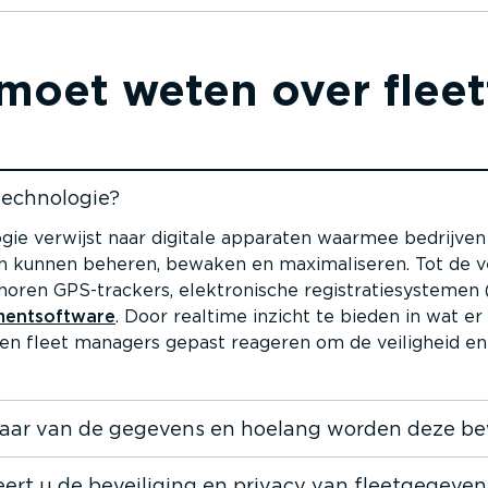
ra
moet weten over fleet­
ng via dashboard­camera
Tracking via mobiele app
tech­no­logie?
 gaan
logie verwijst naar digitale apparaten waarmee bedrijven 
n kunnen beheren, bewaken en maxima­li­seren. Tot de v
oren GPS-trackers, elektro­nische registra­tie­sys­temen
­ment­software
. Door realtime inzicht te bieden in wat e
en fleet managers gepast reageren om de veiligheid en
naar van de gegevens en hoelang worden deze b
rt u de beveiliging en privacy van fleet­ge­geven