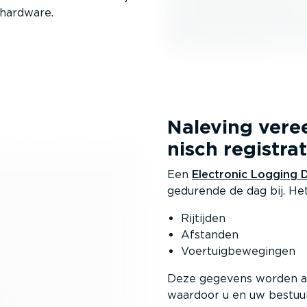
 hardware.
Naleving veree
nisch registra­
Een
Electronic Logging 
gedurende de dag bij. He
Rijtijden
Afstanden
Voertuig­be­we­gingen
Deze gegevens worden a
waardoor u en uw bestu