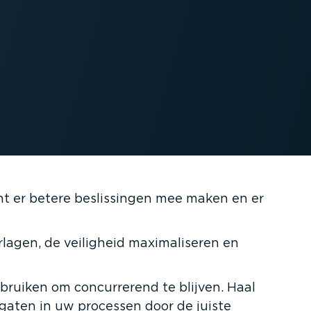
nt er betere beslis­singen mee maken en er
rlagen, de veiligheid maxima­li­seren en
bruiken om concur­rerend te blijven. Haal
e gaten in uw processen door de juiste