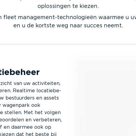
oplossingen te kiezen.
 fleet manage­ment-­tech­no­lo­gieën waarmee u u
en u de kortste weg naar succes neemt.
tie­beheer
zicht van uw activi­teiten,
eren. Realtime locatie­be­
w bestuurders en assets
 uw wagenpark ook
e stellen. Met het volgen
 beoordelen en verbeteren,
tof en daarmee ook op
iezen dat het beste bij