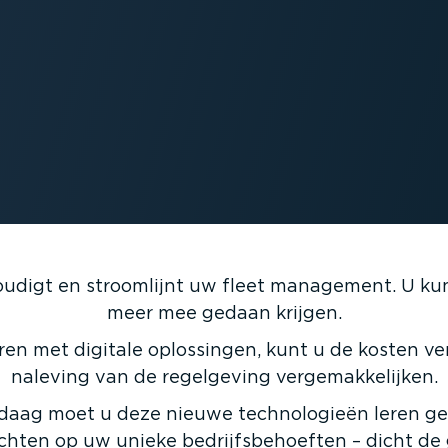
­voudigt en stroomlijnt uw fleet management. U ku
meer mee gedaan krijgen.
eren met digitale oplossingen, kunt u de kosten ve
naleving van de regelgeving verge­mak­ke­lijken.
daag moet u deze nieuwe techno­lo­gieën leren ge
richten op uw unieke bedrijfs­be­hoeften – dicht d