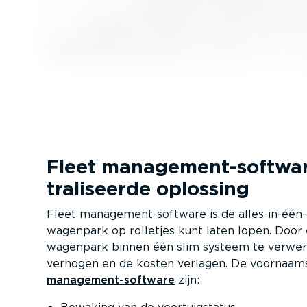
Fleet manage­ment-­softwa
tra­li­seerde oplossing
Fleet manage­ment-­software is de alles-in-éé­
wagenpark op rolletjes kunt laten lopen. Door
wagenpark binnen één slim systeem te verwerke
verhogen en de kosten verlagen. De voornaa
manage­ment-­software
zijn: