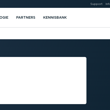
Support
Inf
OGIE
PARTNERS
KENNISBANK
GINT MET DE
ARK­TECH­NO­