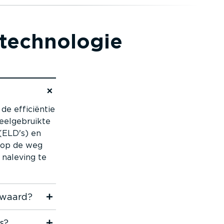
tech­no­logie
de efficiëntie
eelge­bruikte
 (ELD's) en
r op de weg
 naleving te
ewaard?
s?