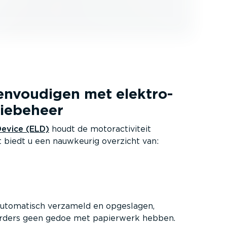
n­vou­digen met elektro­
tie­beheer
Device (ELD)
houdt de motor­ac­ti­viteit
t biedt u een nauwkeurig overzicht van:
utomatisch verzameld en opgeslagen,
urders geen gedoe met papierwerk hebben.