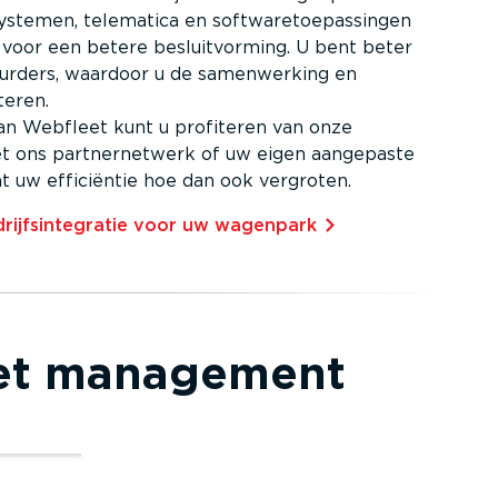
systemen, telematica en softwa­re­toe­pas­singen
t voor een betere besluit­vorming. U bent beter
rders, waardoor u de samen­werking en
teren.
an Webfleet kunt u profiteren van onze
t ons partner­netwerk of uw eigen aangepaste
unt uw efficiëntie hoe dan ook vergroten.
ijfs­in­te­gratie voor uw wagenpark⁠
leet management
app