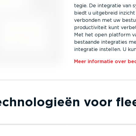
tegie. De integratie van 
biedt u uitgebreid inzich
verbonden met uw bestuu
produc­ti­viteit kunt verbe
Met het open platform v
bestaande integraties me
integratie instellen. U k
Meer informatie over bedr
chno­lo­gieën voor f
ing via dashboard­
Tracking via mobiele 