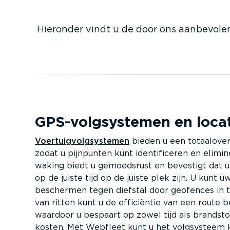
Hieronder vindt u de door ons aanbevolen
GPS-volg­sys­temen en loca
Voertuig­volg­sys­temen
bieden u een totaal­over­
zodat u pijnpunten kunt identi­fi­ceren en elimin
waking biedt u gemoedsrust en bevestigt dat u
op de juiste tijd op de juiste plek zijn. U kunt
beschermen tegen diefstal door geofences in t
van ritten kunt u de efficiëntie van een route
waardoor u bespaart op zowel tijd als brands
kosten. Met Webfleet kunt u het volgsysteem k