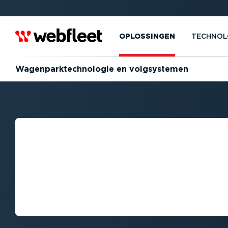
OPLOSSINGEN
TECHNOL
Wagen­park­tech­no­logie en volgsys­temen
SLIMMER FLEET
MANAGEMENT BE
JUISTE WAGEN­P
LOGIE