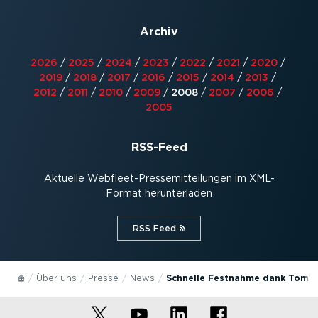
Archiv
2026
/
2025
/
2024
/
2023
/
2022
/
2021
/
2020
/
2019
/
2018
/
2017
/
2016
/
2015
/
2014
/
2013
/
2012
/
2011
/
2010
/
2009
/
2008
/
2007
/
2006
/
2005
RSS-Feed
Aktuelle Webfleet-Pres­se­mit­tei­lungen im XML-
Format herun­ter­laden
RSS Feed⁠
Über uns
Presse
News
Schnelle Festnahme dank Tom