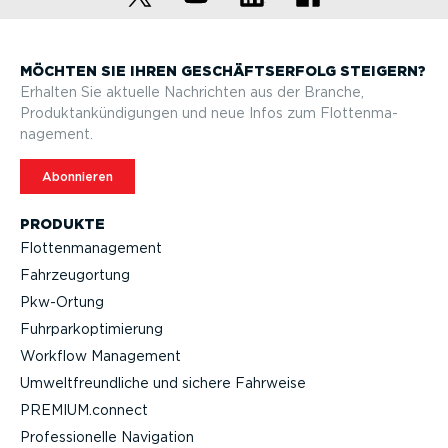
MÖCHTEN SIE IHREN GESCHÄFTS­ERFOLG STEIGERN?
Erhalten Sie aktuelle Nachrichten aus der Branche,
Produktan­kün­di­gungen und neue Infos zum Flotten­ma­
nagement.
Abonnieren
PRODUKTE
Flotten­ma­nagement
Fahrzeu­g­ortung
Pkw-Ortung
Fuhrpar­k­op­ti­mierung
Workflow Management
Umwelt­freund­liche und sichere Fahrweise
PREMIUM.connect
Profes­sio­nelle Navigation