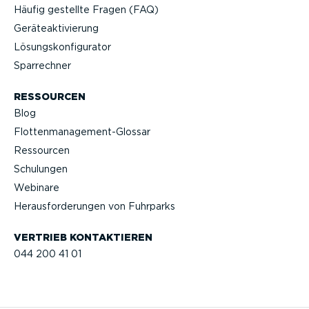
Häufig gestellte Fragen (FAQ)
Geräteak­ti­vierung
Lösungs­kon­fi­gu­rator
Sparrechner
RESSOURCEN
Blog
Flotten­management-Glossar
Ressourcen
Schulungen
Webinare
Heraus­for­de­rungen von Fuhrparks
VERTRIEB KONTAK­TIEREN
044 200 41 01