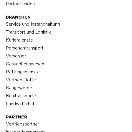
Partner finden
BRANCHEN
Service und Instand­haltung
Transport und Logistik
Kurier­dienste
Perso­nen­transport
Versorger
Gesund­heits­wesen
Rettungs­dienste
Vertriebs­flotte
Baugewerbe
Kühltrans­porte
Landwirt­schaft
PARTNER
Vertriebs­partner