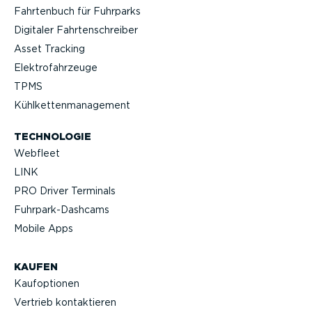
Fahrtenbuch für Fuhrparks
Digitaler Fahrten­schreiber
Asset Tracking
Elektro­fahr­zeuge
TPMS
Kühlket­ten­ma­nagement
TECHNOLOGIE
Webfleet
LINK
PRO Driver Terminals
Fuhrpar­k-Da­shcams
Mobile Apps
KAUFEN
Kaufop­tionen
Vertrieb kontak­tieren