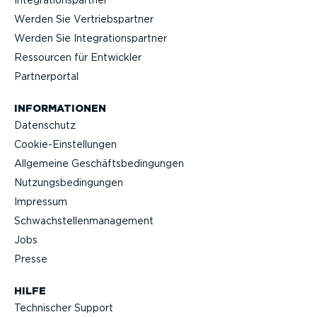
Integra­ti­ons­partner
Werden Sie Vertriebs­partner
Werden Sie Integra­ti­ons­partner
Ressourcen für Entwickler
Partner­portal
INFOR­MA­TIONEN
Datenschutz
Cookie-Ein­stel­lungen
Allgemeine Geschäfts­be­din­gungen
Nutzungs­be­din­gungen
Impressum
Schwach­stel­len­ma­nagement
Jobs
Presse
HILFE
Technischer Support