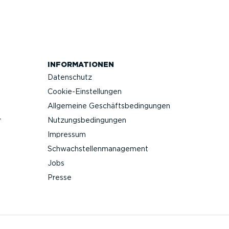
INFOR­MA­TIONEN
Datenschutz
Cookie-Ein­stel­lungen
Allgemeine Geschäfts­be­din­gungen
r
Nutzungs­be­din­gungen
Impressum
Schwach­stel­len­ma­nagement
Jobs
Presse