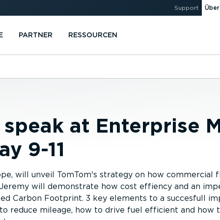
Support
Über
E
PARTNER
RESSOURCEN
speak at Enterprise Mo
ay 9-11
pe, will unveil TomTom's strategy on how commercial fl
Jeremy will demonstrate how cost effiency and an impe
ced Carbon Footprint. 3 key elements to a succesfull i
 to reduce mileage, how to drive fuel efficient and ho