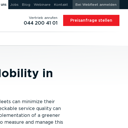
 uns
Jobs
Blog
Webinare
Kontakt
Bei Webfleet anmelden
Vertrieb anrufen
Preis­an­frage stellen
044 200 41 01
bility in
eets can minimize their
ckable service quality can
mplementation of a greener
w to measure and manage this