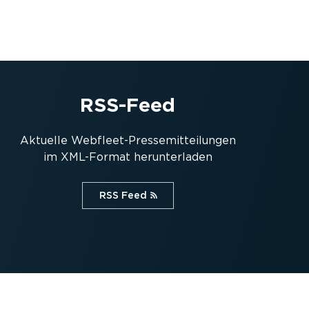
RSS-Feed
Aktuelle Webfleet-Pres­se­mit­tei­lungen
im XML-Format herun­ter­laden
RSS Feed⁠