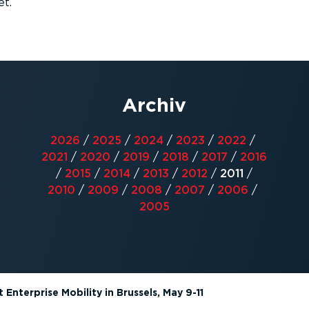
t.
Archiv
2026
/
2025
/
2024
/
2023
/
2022
/
2021
/
2020
/
2019
/
2018
/
2017
/
2016
/
2015
/
2014
/
2013
/
2012
/
2011
/
2010
/
2009
/
2008
/
2007
/
2006
/
2005
nterprise Mobility in Brussels, May 9-11