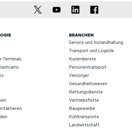
OGIE
BRANCHEN
Service und Instand­haltung
Transport und Logistik
 Terminals
Kurier­dienste
Da­shcams
Perso­nen­transport
ps
Versorger
Gesund­heits­wesen
Rettungs­dienste
nen
Vertriebs­flotte
ontak­tieren
Baugewerbe
nden
Kühltrans­porte
Landwirt­schaft