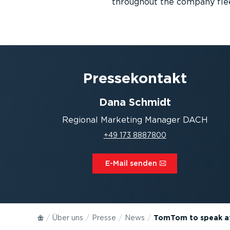
throughout the company flee
Presse­kontakt
Dana Schmidt
Regional Marketing Manager DACH
+49 173 8887800
E-Mail senden⁠
Über uns
Presse
News
TomTom to speak at E