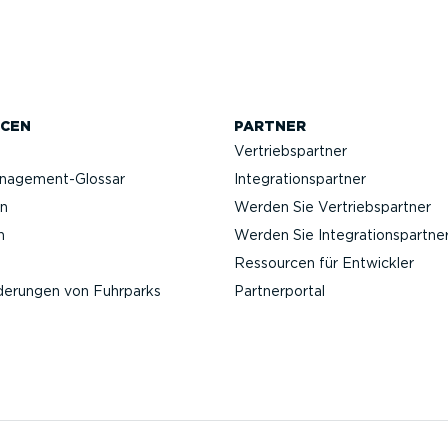
CEN
PARTNER
Vertriebs­partner
anagement-Glossar
Integra­ti­ons­partner
n
Werden Sie Vertriebs­partner
n
Werden Sie Integra­ti­ons­partne
Ressourcen für Entwickler
­de­rungen von Fuhrparks
Partner­portal