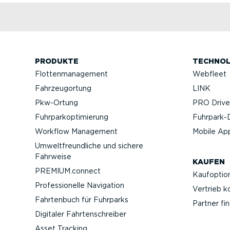
PRODUKTE
TECHNOL
Flotten­ma­nagement
Webfleet
Fahrzeu­g­ortung
LINK
Pkw-Ortung
PRO Driver
Fuhrpar­k­op­ti­mierung
Fuhrpar­k-
Workflow Management
Mobile Ap
Umwelt­freund­liche und sichere
Fahrweise
KAUFEN
PREMIUM.connect
Kaufop­tio
Profes­sio­nelle Navigation
Vertrieb k
Fahrtenbuch für Fuhrparks
Partner fi
Digitaler Fahrten­schreiber
Asset Tracking