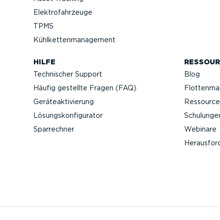
Elektro­fahr­zeuge
TPMS
Kühlket­ten­ma­nagement
HILFE
RESSOUR
Technischer Support
Blog
Häufig gestellte Fragen (FAQ)
Flotten­m
Geräteak­ti­vierung
Ressource
Lösungs­kon­fi­gu­rator
Schulunge
Sparrechner
Webinare
Heraus­for