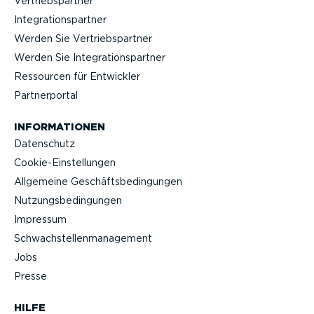
Vertriebs­partner
Integra­ti­ons­partner
Werden Sie Vertriebs­partner
Werden Sie Integra­ti­ons­partner
Ressourcen für Entwickler
Partner­portal
INFOR­MA­TIONEN
Datenschutz
Cookie-Ein­stel­lungen
Allgemeine Geschäfts­be­din­gungen
Nutzungs­be­din­gungen
Impressum
Schwach­stel­len­ma­nagement
Jobs
Presse
HILFE