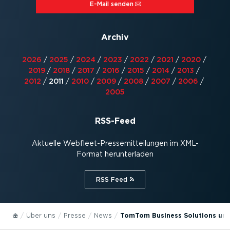
E-Mail senden⁠
Archiv
2026
/
2025
/
2024
/
2023
/
2022
/
2021
/
2020
/
2019
/
2018
/
2017
/
2016
/
2015
/
2014
/
2013
/
2012
/
2011
/
2010
/
2009
/
2008
/
2007
/
2006
/
2005
RSS-Feed
Aktuelle Webfleet-Pres­se­mit­tei­lungen im XML-
Format herun­ter­laden
RSS Feed⁠
Über uns
Presse
News
TomTom Business Solutions und