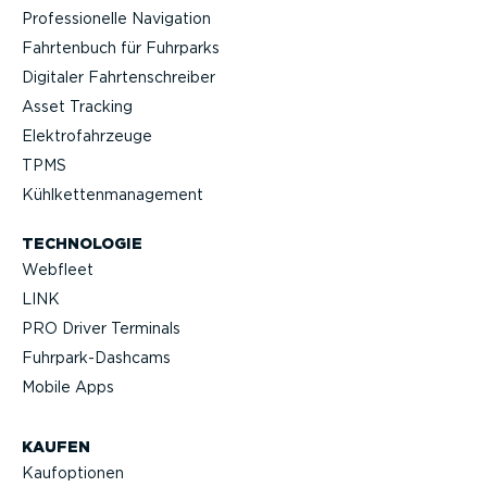
Profes­sio­nelle Navigation
Fahrtenbuch für Fuhrparks
Digitaler Fahrten­schreiber
Asset Tracking
Elektro­fahr­zeuge
TPMS
Kühlket­ten­ma­nagement
TECHNOLOGIE
Webfleet
LINK
PRO Driver Terminals
Fuhrpar­k-Da­shcams
Mobile Apps
KAUFEN
Kaufop­tionen