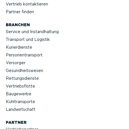
Vertrieb kontak­tieren
Partner finden
BRANCHEN
Service und Instand­haltung
Transport und Logistik
Kurier­dienste
Perso­nen­transport
Versorger
Gesund­heits­wesen
Rettungs­dienste
Vertriebs­flotte
Baugewerbe
Kühltrans­porte
Landwirt­schaft
PARTNER