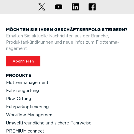
MÖCHTEN SIE IHREN GESCHÄFTS­ERFOLG STEIGERN?
Erhalten Sie aktuelle Nachrichten aus der Branche,
Produktan­kün­di­gungen und neue Infos zum Flotten­ma­
nagement.
Abonnieren
PRODUKTE
Flotten­ma­nagement
Fahrzeu­g­ortung
Pkw-Ortung
Fuhrpar­k­op­ti­mierung
Workflow Management
Umwelt­freund­liche und sichere Fahrweise
PREMIUM.connect