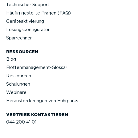
Technischer Support
Häufig gestellte Fragen (FAQ)
Geräteak­ti­vierung
Lösungs­kon­fi­gu­rator
Sparrechner
RESSOURCEN
Blog
Flotten­management-Glossar
Ressourcen
Schulungen
Webinare
Heraus­for­de­rungen von Fuhrparks
VERTRIEB KONTAK­TIEREN
044 200 41 01