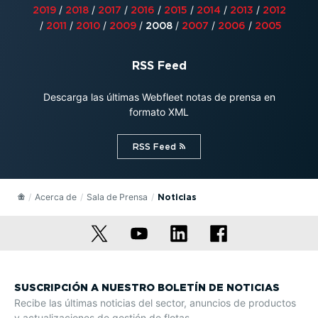
/
/
/
/
/
/
/
2019
2018
2017
2016
2015
2014
2013
2012
/
/
/
/
/
/
/
2011
2010
2009
2008
2007
2006
2005
RSS Feed
Descarga las últimas Webfleet notas de prensa en
formato XML
RSS Feed⁠
Acerca de
Sala de Prensa
Noticias
SUSCRIPCIÓN A NUESTRO BOLETÍN DE NOTICIAS
Recibe las últimas noticias del sector, anuncios de productos
y actua­li­za­ciones de gestión de flotas.