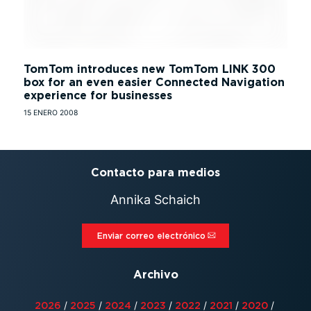
TomTom introduces new TomTom LINK 300
box for an even easier Connected Navigation
experience for businesses
15 ENERO 2008
Contacto para medios
Annika Schaich
Enviar correo electrónico⁠
Archivo
/
/
/
/
/
/
/
2026
2025
2024
2023
2022
2021
2020