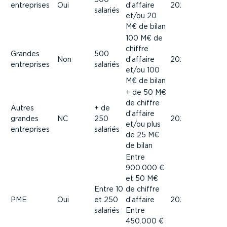
entreprises
Oui
d’affaire
2024
2025
salariés
et/ou 20
M€ de bilan
100 M€ de
chiffre
Grandes
500
Non
d’affaire
2025
2026
entreprises
salariés
et/ou 100
M€ de bilan
+ de 50 M€
de chiffre
Autres
+ de
d’affaire
grandes
NC
250
2026
2027
et/ou plus
entreprises
salariés
de 25 M€
de bilan
Entre
900.000 €
et 50 M€
Entre 10
de chiffre
PME
Oui
et 250
d’affaire
2027
2028
salariés
Entre
450.000 €