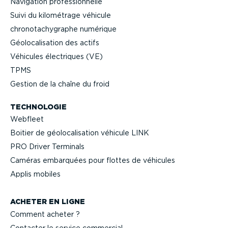
Navigation profes­sion­nelle
Suivi du kilométrage véhicule
chrono­ta­chy­graphe numérique
Géolo­ca­li­sation des actifs
Véhicules électriques (VE)
TPMS
Gestion de la chaîne du froid
TECHNOLOGIE
Webfleet
Boitier de géolo­ca­li­sation véhicule LINK
PRO Driver Terminals
Caméras embarquées pour flottes de véhicules
Applis mobiles
ACHETER EN LIGNE
Comment acheter ?
Contacter le service commercial