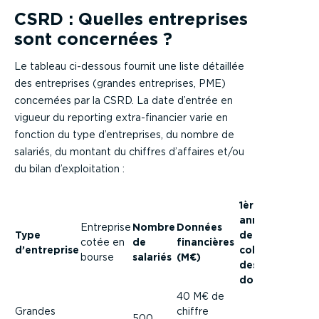
CSRD : Quelles entreprises
sont concernées ?
Le tableau ci-dessous fournit une liste détaillée
des entreprises (grandes entreprises, PME)
concernées par la CSRD. La date d’entrée en
vigueur du reporting extra-financier varie en
fonction du type d’entreprises, du nombre de
salariés, du montant du chiffres d’affaires et/ou
du bilan d’exploitation :
1ère
année
Entreprise
Nombre
Données
1ère
Type
de
cotée en
de
financières
année
d’entreprise
collecte
bourse
salariés
(M€)
repor
des
données
40 M€ de
Grandes
chiffre
500