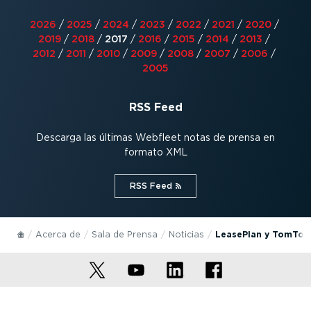
2026
/
2025
/
2024
/
2023
/
2022
/
2021
/
2020
/
2019
/
2018
/
2017
/
2016
/
2015
/
2014
/
2013
/
2012
/
2011
/
2010
/
2009
/
2008
/
2007
/
2006
/
2005
RSS Feed
Descarga las últimas Webfleet notas de prensa en
formato XML
RSS Feed⁠
Acerca de
Sala de Prensa
Noticias
LeasePlan y TomTom 