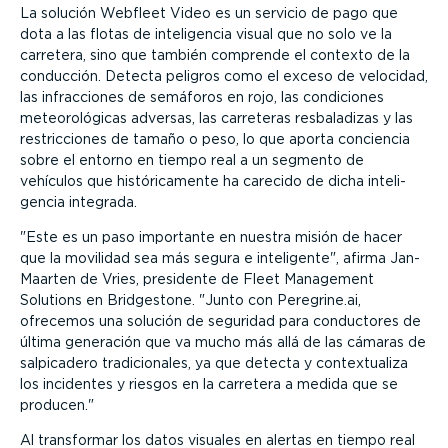
La solución Webfleet Video es un servicio de pago que
dota a las flotas de inteli­gencia visual que no solo ve la
carretera, sino que también comprende el contexto de la
conducción. Detecta peligros como el exceso de velocidad,
las infrac­ciones de semáforos en rojo, las condiciones
meteo­ro­ló­gicas adversas, las carreteras resba­la­dizas y las
restric­ciones de tamaño o peso, lo que aporta conciencia
sobre el entorno en tiempo real a un segmento de
vehículos que histó­ri­ca­mente ha carecido de dicha inteli­
gencia integrada.
Este es un paso importante en nuestra misión de hacer
que la movilidad sea más segura e inteligente
, afirma Jan-
Maarten de Vries, presidente de Fleet Management
Solutions en Bridgestone.
Junto con Peregrine.ai,
ofrecemos una solución de seguridad para conductores de
última generación que va mucho más allá de las cámaras de
salpicadero tradi­cio­nales, ya que detecta y contex­tualiza
los incidentes y riesgos en la carretera a medida que se
producen.
Al transformar los datos visuales en alertas en tiempo real