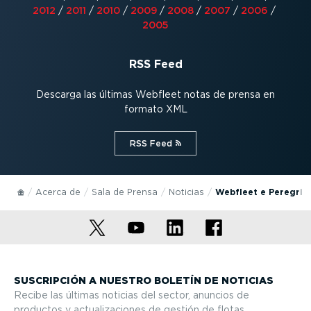
2012
/
2011
/
2010
/
2009
/
2008
/
2007
/
2006
/
2005
RSS Feed
Descarga las últimas Webfleet notas de prensa en
formato XML
RSS Feed⁠
Acerca de
Sala de Prensa
Noticias
Webfleet e Peregrine
SUSCRIPCIÓN A NUESTRO BOLETÍN DE NOTICIAS
Recibe las últimas noticias del sector, anuncios de
productos y actua­li­za­ciones de gestión de flotas.