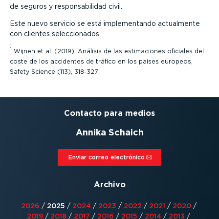
de seguros y respon­sa­bi­lidad civil.
Este nuevo servicio se está imple­men­tando actualmente
con clientes selec­cio­nados.
1
Wijnen et al. (2019), Análisis de las estima­ciones oficiales del
coste de los accidentes de tráfico en los países europeos,
Safety Science (113), 318-327
Contacto para medios
Annika Schaich
Enviar correo electrónico⁠
Archivo
2026
/
2025
/
2024
/
2023
/
2022
/
2021
/
2020
/
2019
/
2018
/
2017
/
2016
/
2015
/
2014
/
2013
/