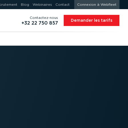
crutement
Blog
Webinaires
Contact
Connexion à Webfleet
Contac­tez-nous
Demander les tarifs
+32 22 750 857