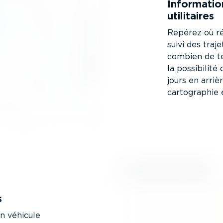
Infor­ma­tio
utilitaires
Repérez où réd
suivi des traj
combien de te
la possibilité
jours en arriè
carto­graphie
s
un véhicule