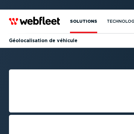
SOLUTIONS
TECHNOLOG
Géolo­ca­li­sation de véhicule
SOLUTIONS DE G
SATION VÉHICU
UTILITAIRES
Améliorez les perfor­mances de vot
temps réel