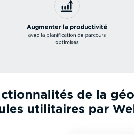
Augmenter la produc­tivité
avec la plani­fi­cation de parcours
optimisés
tion­na­lités de la géol
ules utilitaires par We