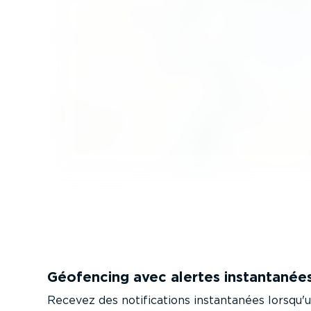
Géofencing avec alertes instan­tanée
Recevez des notifi­ca­tions instan­tanées lorsqu'