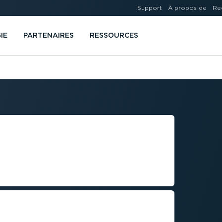
Support
À propos de
Re
IE
PARTENAIRES
RESSOURCES
ÉOLO­CA­LI­
LES
re flotte avec des données en