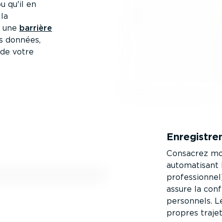
u qu'il en
 la
r une
barrière
s données,
 de votre
Enregis­tr
Consacrez moi
automa­tisant
profes­sionnel
assure la conf
personnels. 
propres traje