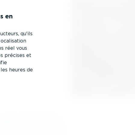
es en
cteurs, qu'ils
ca­li­sation
ps réel vous
s précises et
ifie
 les heures de