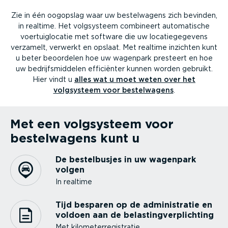
Zie in één oogopslag waar uw bestel­wagens zich bevinden,
in realtime. Het volgsysteem combineert automa­tische
voertuig­lo­catie met software die uw locatie­ge­gevens
verzamelt, verwerkt en opslaat. Met realtime inzichten kunt
u beter beoordelen hoe uw wagenpark presteert en hoe
uw bedrijfs­mid­delen efficiënter kunnen worden gebruikt.
Hier vindt u
alles wat u moet weten over het
volgsysteem voor bestel­wagens
.
Met een volgsysteem voor
bestel­wagens kunt u
De bestel­busjes in uw wagenpark
volgen
In realtime
Tijd besparen op de admini­stratie en
voldoen aan de belas­ting­ver­plichting
Met kilome­ter­re­gi­stratie