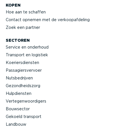
KOPEN
Hoe aan te schaffen
Contact opnemen met de verkoop­af­deling
Zoek een partner
SECTOREN
Service en onderhoud
Transport en logistiek
Koeriers­diensten
Passa­giers­vervoer
Nutsbe­drijven
Gezond­heidszorg
Hulpdiensten
Verte­gen­woor­digers
Bouwsector
Gekoeld transport
Landbouw