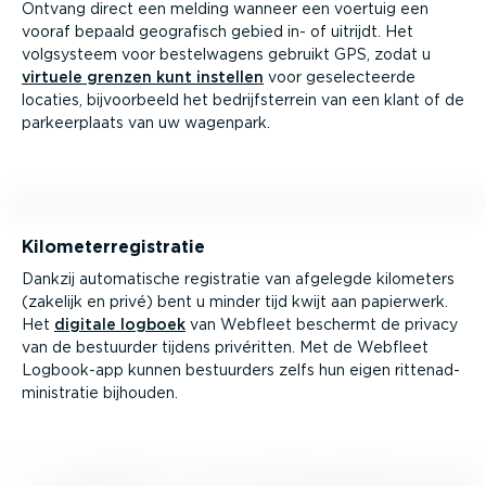
Ontvang direct een melding wanneer een voertuig een
vooraf bepaald geografisch gebied in- of uitrijdt. Het
volgsysteem voor bestel­wagens gebruikt GPS, zodat u
virtuele grenzen kunt instellen
voor geselec­teerde
locaties, bijvoor­beeld het bedrijfs­terrein van een klant of de
parkeer­plaats van uw wagenpark.
Kilome­ter­re­gi­stratie
Dankzij automa­tische registratie van afgelegde kilometers
(zakelijk en privé) bent u minder tijd kwijt aan papierwerk.
Het
digitale logboek
van Webfleet beschermt de privacy
van de bestuurder tijdens privéritten. Met de Webfleet
Logbook-app kunnen bestuurders zelfs hun eigen ritten­ad­
mi­ni­stratie bijhouden.