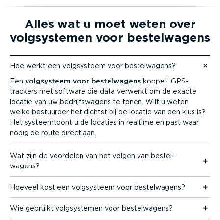
Alles wat u moet weten over
volgsys­temen voor bestel­wagens
Hoe werkt een volgsysteem voor bestel­wagens?
Naar content gaan
Een
volgsysteem voor bestel­wagens
koppelt GPS-
trackers met software die data verwerkt om de exacte
locatie van uw bedrijfs­wagens te tonen. Wilt u weten
welke bestuurder het dichtst bij de locatie van een klus is?
Het systeem­toont u de locaties in realtime en past waar
nodig de route direct aan.
Wat zijn de voordelen van het volgen van bestel­
wagens?
Hoeveel kost een volgsysteem voor bestel­wagens?
Wie gebruikt volgsys­temen voor bestel­wagens?