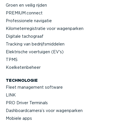
Groen en veilig rijden
PREMIUM.connect
Profes­si­onele navigatie
Kilome­ter­re­gi­stratie voor wagenparken
Digitale tachograaf
Tracking van bedrijfs­mid­delen
Elektrische voertuigen (EV's)
TPMS
Koelke­ten­beheer
TECHNOLOGIE
Fleet management software
LINK
PRO Driver Terminals
Dashboard­camera’s voor wagenparken
Mobiele apps