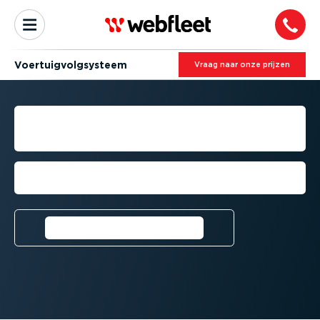
Voertuig­volg­systeem
Vraag naar onze prijzen
VOLGSYSTEEM VOOR
BESTEL­WAGENS
Verbeter de prestaties van uw
wagenpark met realtime inzichten
Vraag een gratis proefversie
aan⁠