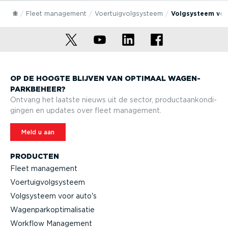
Fleet management
Voertuig­volg­systeem
Volgsysteem voo
OP DE HOOGTE BLIJVEN VAN OPTIMAAL WAGEN­
PARK­BEHEER?
Ontvang het laatste nieuws uit de sector, product­aan­kon­di­
gingen en updates over fleet management.
Meld u aan
PRODUCTEN
Fleet management
Voertuig­volg­systeem
Volgsysteem voor auto's
Wagen­par­kop­ti­ma­li­satie
Workflow Management