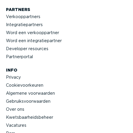
PARTNERS
Verkoop­partners
Integra­tie­partners
Word een verkoop­partner
Word een integra­tie­partner
Developer resources
Partner­portal
INFO
Privacy
Cookie­voor­keuren
Algemene voorwaarden
Gebruiks­voor­waarden
Over ons
Kwets­baar­heids­beheer
Vacatures