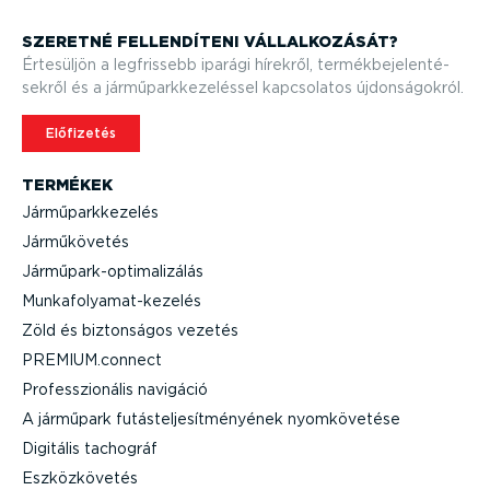
SZERETNÉ FELLEN­DÍTENI VÁLLAL­KO­ZÁSÁT?
Értesüljön a legfrissebb iparági hírekről, termék­be­je­len­té­
sekről és a jármű­park­ke­ze­léssel kapcsolatos újdon­sá­gokról.
Előfizetés
TERMÉKEK
Jármű­park­ke­zelés
Jármű­kö­vetés
Jármű­park-op­ti­ma­li­zálás
Munka­fo­lya­mat-­ke­zelés
Zöld és biztonságos vezetés
PREMIUM.connect
Professzi­o­nális navigáció
A járműpark futás­tel­je­sít­mé­nyének nyomkö­vetése
Digitális tachográf
Eszköz­kö­vetés