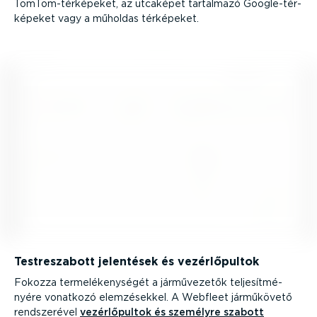
TomTom-­tér­ké­peket, az utcaképet tartalmazó Google-­tér­
ké­peket vagy a műholdas térképeket.
Testre­szabott jelentések és vezér­lő­pultok
Fokozza terme­lé­keny­ségét a jármű­ve­zetők telje­sít­mé­
nyére vonatkozó elemzé­sekkel. A Webfleet járműkövető
rendsze­rével
vezér­lő­pultok és személyre szabott