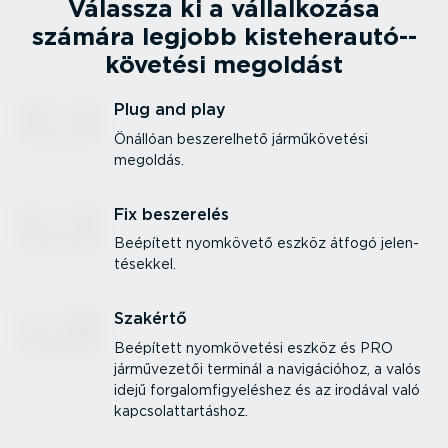
Válassza ki a vállal­kozása
számára legjobb kiste­her­au­tó-­
kö­vetési megoldást
Plug and play
Önállóan besze­relhető jármű­kö­vetési
megoldás.
Fix beszerelés
Beépített nyomkövető eszköz átfogó jelen­
té­sekkel.
Szakértő
Beépített nyomkö­vetési eszköz és PRO
jármű­ve­zetői terminál a navigá­cióhoz, a valós
idejű forga­lom­fi­gye­léshez és az irodával való
kapcso­lat­tar­táshoz.