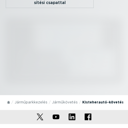
sítési csapattal
Jármű­park­ke­zelés
Jármű­kö­vetés
Kiste­her­au­tó-­kö­vetés