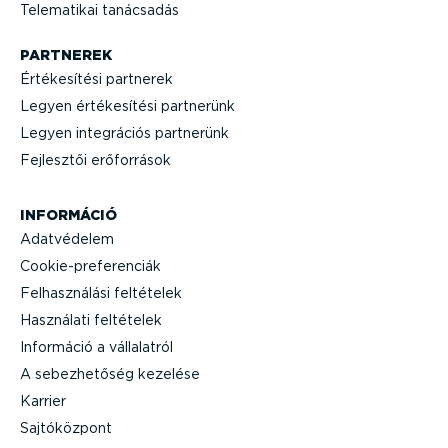
Telematikai tanácsadás
PARTNEREK
Értéke­sítési partnerek
Legyen értéke­sítési partnerünk
Legyen integrációs partnerünk
Fejlesztői erőforrások
INFORMÁCIÓ
Adatvédelem
Cooki­e-p­re­fe­renciák
Felhasz­nálási feltételek
Használati feltételek
Információ a vállalatról
A sebez­he­tőség kezelése
Karrier
Sajtó­központ