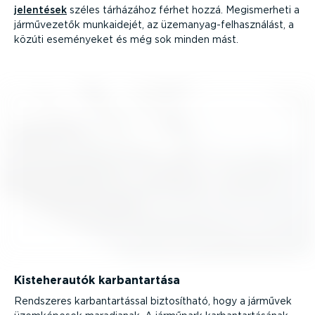
jelentések
széles tárházához férhet hozzá. Megis­merheti a
jármű­ve­zetők munkaidejét, az üzemanyag-­fel­hasz­nálást, a
közúti eseményeket és még sok minden mást.
Kiste­her­autók karban­tartása
Rendszeres karban­tar­tással bizto­sítható, hogy a járművek