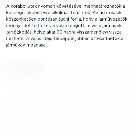
A korábbi utak nyomon követésével megha­tá­roz­hatók a
költség­csök­ken­tésre alkalmas területek. Az adatoknak
köszön­hetően pontosan tudni fogja, hogy a jármű­ve­zetők
mennyi időt töltöttek a volán mögött, mivel a járművek
tartóz­kodási helye akár 90 napra vissza­me­nőleg vissza­
nézhető. A valós idejű térképpel jobban áttekint­hetők a
járművek mozgásai.