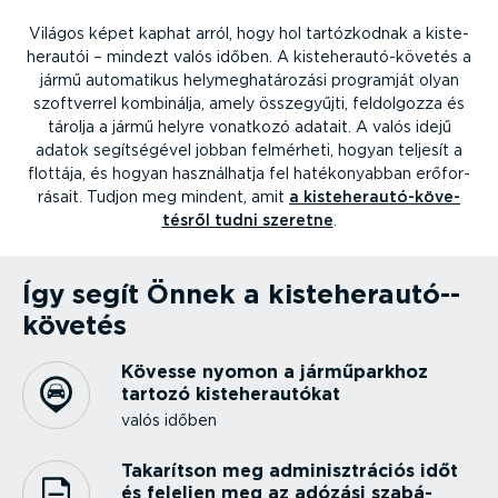
Világos képet kaphat arról, hogy hol tartóz­kodnak a kiste­
her­autói – mindezt valós időben. A kiste­her­au­tó-­kö­vetés a
jármű automatikus helymeg­ha­tá­rozási programját olyan
szoftverrel kombinálja, amely összegyűjti, feldolgozza és
tárolja a jármű helyre vonatkozó adatait. A valós idejű
adatok segít­sé­gével jobban felmérheti, hogyan teljesít a
flottája, és hogyan használ­hatja fel hatéko­nyabban erőfor­
rásait. Tudjon meg mindent, amit
a kiste­her­au­tó-­kö­ve­
tésről tudni szeretne
.
Így segít Önnek a kiste­her­au­tó-­
kö­vetés
Kövesse nyomon a jármű­parkhoz
tartozó kiste­her­au­tókat
valós időben
Takarítson meg adminiszt­rációs időt
és feleljen meg az adózási szabá­