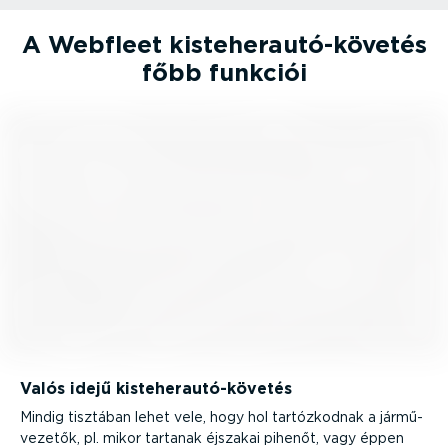
A Webfleet kiste­her­au­tó-­kö­vetés
főbb funkciói
Valós idejű kiste­her­au­tó-­kö­vetés
Mindig tisztában lehet vele, hogy hol tartóz­kodnak a jármű­
ve­zetők, pl. mikor tartanak éjszakai pihenőt, vagy éppen