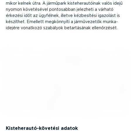
mikor kelnek útra. A járműpark kiste­her­au­tóinak valós idejű
nyomon követésével pontosabban jelezheti a várható
érkezési időt az ügyfélnek, illetve kézbesítési igazolást is
készíthet. Emellett megkönnyíti a jármű­ve­zetők munka­
idejére vonatkozó szabályok betar­tá­sának ellen­őr­zését.
Kiste­her­au­tó-­kö­vetési adatok