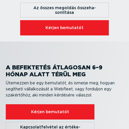
Az összes megoldás össze­ha­
son­lítása
Kérjen bemutatót
A BEFEKTETÉS ÁTLAGOSAN 6–9
HÓNAP ALATT TÉRÜL MEG
Ütemezzen be egy bemutatót, és ismerje meg, hogyan
segítheti vállal­ko­zását a Webfleet, vagy forduljon egy
szakértőhöz, aki minden kérdésére válaszol.
Kérjen bemutatót
Kapcso­lat­fel­vétel az értéke­