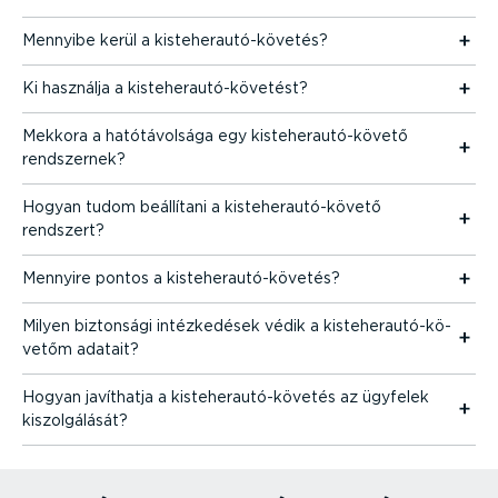
Mennyibe kerül a kiste­her­au­tó-­kö­vetés?
Ki használja a kiste­her­au­tó-­kö­vetést?
Mekkora a hatótá­volsága egy kiste­her­au­tó-­követő
rendszernek?
Hogyan tudom beállítani a kiste­her­au­tó-­követő
rendszert?
Mennyire pontos a kiste­her­au­tó-­kö­vetés?
Milyen biztonsági intéz­ke­dések védik a kiste­her­au­tó-­kö­
vetőm adatait?
Hogyan javíthatja a kiste­her­au­tó-­kö­vetés az ügyfelek
kiszol­gá­lását?