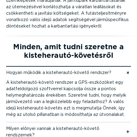
üzemképesek maradjanak. A járműpark karban­tar­tá­sának
az üteme­zé­sével korlá­toz­hatja a váratlan leállásokat és
csökkentheti a javítási költségeket. A futás­tel­je­sít­ményre
vonatkozó valós idejű adatok segít­sé­gével jármű­spe­ci­fikus
döntéseket hozhat a karban­tartási igényekről.
Minden, amit tudni szeretne a
kiste­her­au­tó-­kö­ve­tésről
Hogyan működik a kiste­her­au­tó-­követő rendszer?
Ugrás a tartalomhoz
A kiste­her­au­tó-­követő rendszer a GPS-esz­kö­zöket egy
adatfel­dolgozó szoftverrel kapcsolja össze a pontos
helymeg­ha­tá­rozás érekében. Szeretné tudni, hogy melyik
járművezető van a legközelebb egy feladathoz? A valós
idejű kiste­her­au­tó-­kö­vetés ezt is megmutatja Önnek, így
még az utolsó pillanatban is módosít­hatja az útvonalakat.
Milyen előnyei vannak a kiste­her­au­tó-­követő
rendszernek?