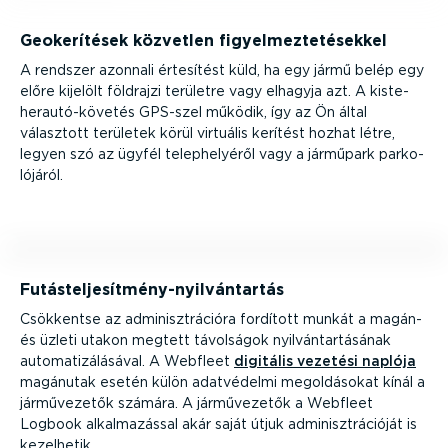
Geoke­rí­tések közvetlen figyel­mez­te­té­sekkel
A rendszer azonnali értesítést küld, ha egy jármű belép egy
előre kijelölt földrajzi területre vagy elhagyja azt. A kiste­
her­au­tó-­kö­vetés GPS-szel működik, így az Ön által
választott területek körül virtuális kerítést hozhat létre,
legyen szó az ügyfél telep­he­lyéről vagy a járműpark parko­
ló­járól.
Futás­tel­je­sít­mény-­nyil­ván­tartás
Csökkentse az adminiszt­rá­cióra fordított munkát a magán-
és üzleti utakon megtett távolságok nyilván­tar­tá­sának
automa­ti­zá­lá­sával. A Webfleet
digitális vezetési naplója
magánutak esetén külön adatvédelmi megol­dá­sokat kínál a
jármű­ve­zetők számára. A jármű­ve­zetők a Webfleet
Logbook alkal­ma­zással akár saját útjuk adminiszt­rá­cióját is
kezelhetik.