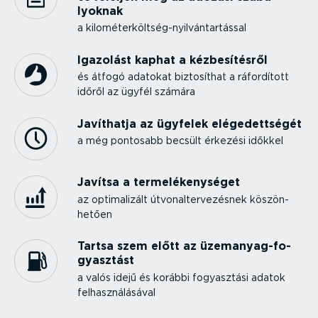
lyoknak
a kilomé­ter­költ­ség-­nyil­ván­tar­tással
Igazolást kaphat a kézbe­sí­tésről
és átfogó adatokat biztosíthat a ráfordított
időről az ügyfél számára
Javíthatja az ügyfelek elége­dett­ségét
a még pontosabb becsült érkezési időkkel
Javítsa a terme­lé­keny­séget
az optima­lizált útvonal­ter­ve­zésnek köszön­
hetően
Tartsa szem előtt az üzemanyag-­fo­
gyasztást
a valós idejű és korábbi fogyasztási adatok
felhasz­ná­lá­sával