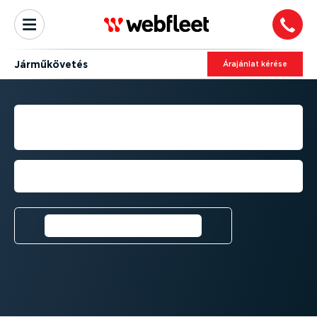
Jármű­kö­vetés
Árajánlat kérése
KISTE­HER­AU­TÓ-­KÖ­VETÉSI
MEGOLDÁSOK
Javítsa a járműpark telje­sít­ményét a
valós idejű adatok felhasz­ná­lá­sával
Kérjen ingyenes próba­
verziót⁠