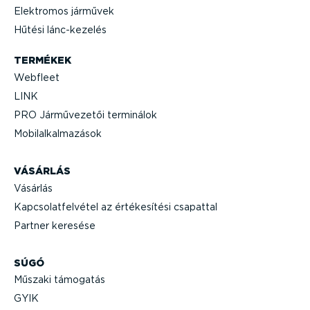
Elektromos járművek
Hűtési lánc-­ke­zelés
TERMÉKEK
Webfleet
LINK
PRO Jármű­ve­zetői terminálok
Mobil­al­kal­ma­zások
VÁSÁRLÁS
Vásárlás
Kapcso­lat­fel­vétel az értéke­sítési csapattal
Partner keresése
SÚGÓ
Műszaki támogatás
GYIK