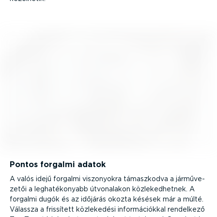
Pontos forgalmi adatok
A valós idejű forgalmi viszonyokra támaszkodva a jármű­ve­
zetői a legha­té­ko­nyabb útvonalakon közle­ked­hetnek. A
forgalmi dugók és az időjárás okozta késések már a múlté.
Válassza a frissített közlekedési infor­má­ci­ókkal rendelkező