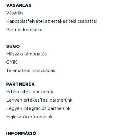
VÁSÁRLÁS
Vásárlás
Kapcso­lat­fel­vétel az értéke­sítési csapattal
Partner keresése
SÚGÓ
Műszaki támogatás
GYIK
Telematikai tanácsadás
PARTNEREK
Értéke­sítési partnerek
Legyen értéke­sítési partnerünk
Legyen integrációs partnerünk
Fejlesztői erőforrások
INFORMÁCIÓ