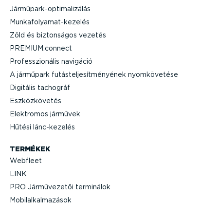
Jármű­park-op­ti­ma­li­zálás
Munka­fo­lya­mat-­ke­zelés
Zöld és biztonságos vezetés
PREMIUM.connect
Professzi­o­nális navigáció
A járműpark futás­tel­je­sít­mé­nyének nyomkö­vetése
Digitális tachográf
Eszköz­kö­vetés
Elektromos járművek
Hűtési lánc-­ke­zelés
TERMÉKEK
Webfleet
LINK
PRO Jármű­ve­zetői terminálok
Mobil­al­kal­ma­zások