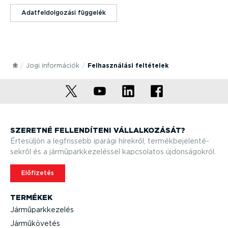
Adatfel­dol­gozási függelék
Jogi információk
Felhasz­nálási feltételek
SZERETNÉ FELLEN­DÍTENI VÁLLAL­KO­ZÁSÁT?
Értesüljön a legfrissebb iparági hírekről, termék­be­je­len­té­
sekről és a jármű­park­ke­ze­léssel kapcsolatos újdon­sá­gokról.
Előfizetés
TERMÉKEK
Jármű­park­ke­zelés
Jármű­kö­vetés