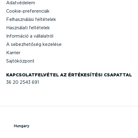
Adatvédelem
Cooki­e-p­re­fe­renciák
Felhasz­nálási feltételek
Használati feltételek
Információ a vállalatról
A sebez­he­tőség kezelése
Karrier
Sajtó­központ
KAPCSO­LAT­FEL­VÉTEL AZ ÉRTÉKE­SÍTÉSI CSAPATTAL
36 20 2543 691
Hungary