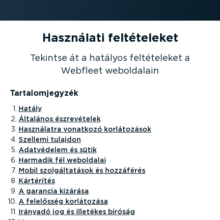
Használati felté­te­leket
Tekintse át a hatályos felté­te­leket a
Webfleet weboldalain
Tarta­lom­jegyzék
Hatály
Általános észre­vé­telek
Használatra vonatkozó korlá­to­zások
Szellemi tulajdon
Adatvédelem és sütik
Harmadik fél weboldalai
Mobil szolgál­ta­tások és hozzáférés
Kártérítés
A garancia kizárása
A felelősség korlátozása
Irányadó jog és illetékes bíróság