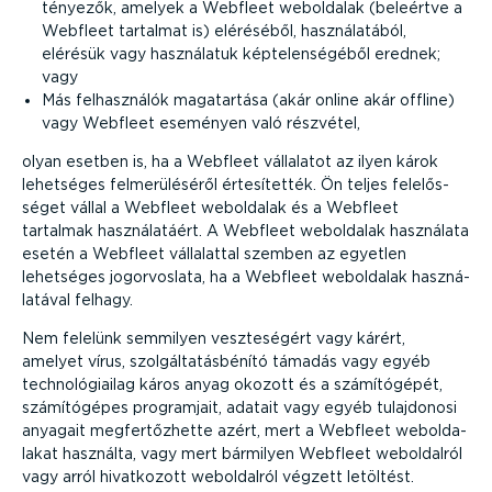
tényezők, amelyek a Webfleet weboldalak (beleértve a
Webfleet tartalmat is) eléréséből, haszná­la­tából,
elérésük vagy használatuk képte­len­sé­géből erednek;
vagy
Más felhasz­nálók magatartása (akár online akár offline)
vagy Webfleet eseményen való részvétel,
olyan esetben is, ha a Webfleet vállalatot az ilyen károk
lehetséges felme­rü­lé­séről értesí­tették. Ön teljes felelős­
séget vállal a Webfleet weboldalak és a Webfleet
tartalmak haszná­la­táért. A Webfleet weboldalak használata
esetén a Webfleet vállalattal szemben az egyetlen
lehetséges jogor­voslata, ha a Webfleet weboldalak haszná­
la­tával felhagy.
Nem felelünk semmilyen veszte­ségért vagy kárért,
amelyet vírus, szolgál­ta­tás­bénító támadás vagy egyéb
techno­ló­gi­ailag káros anyag okozott és a számí­tó­gépét,
számí­tó­gépes programjait, adatait vagy egyéb tulajdonosi
anyagait megfer­tőz­hette azért, mert a Webfleet webol­da­
lakat használta, vagy mert bármilyen Webfleet weboldalról
vagy arról hivatkozott weboldalról végzett letöltést.