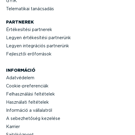
GYIK
Telematikai tanácsadás
PARTNEREK
Értéke­sítési partnerek
Legyen értéke­sítési partnerünk
Legyen integrációs partnerünk
Fejlesztői erőforrások
INFORMÁCIÓ
Adatvédelem
Cooki­e-p­re­fe­renciák
Felhasz­nálási feltételek
Használati feltételek
Információ a vállalatról
A sebez­he­tőség kezelése
Karrier
Sajtó­központ