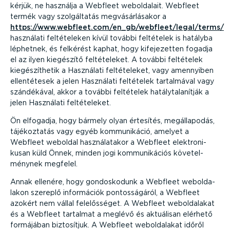
kérjük, ne használja a Webfleet weboldalait. Webfleet
termék vagy szolgál­tatás megvá­sár­lá­sakor a
https://www.webfleet.com/en_gb/webfleet/legal/terms/
használati felté­te­leken kívül további feltételek is hatályba
léphetnek, és felkérést kaphat, hogy kifeje­zetten fogadja
el az ilyen kiegészítő felté­te­leket. A további feltételek
kiegé­szít­hetik a Használati felté­te­leket, vagy amennyiben
ellen­té­tesek a jelen Használati feltételek tartalmával vagy
szándékával, akkor a további feltételek hatály­ta­la­nítják a
jelen Használati felté­te­leket.
Ön elfogadja, hogy bármely olyan értesítés, megál­la­podás,
tájékoz­tatás vagy egyéb kommu­ni­káció, amelyet a
Webfleet weboldal haszná­la­takor a Webfleet elekt­ro­ni­
kusan küld Önnek, minden jogi kommu­ni­kációs követel­
ménynek megfelel.
Annak ellenére, hogy gondos­kodunk a Webfleet webol­da­
lakon szereplő információk pontos­sá­gáról, a Webfleet
azokért nem vállal felelős­séget. A Webfleet webol­da­lakat
és a Webfleet tartalmat a meglévő és aktuálisan elérhető
formájában biztosítjuk. A Webfleet webol­da­lakat időről