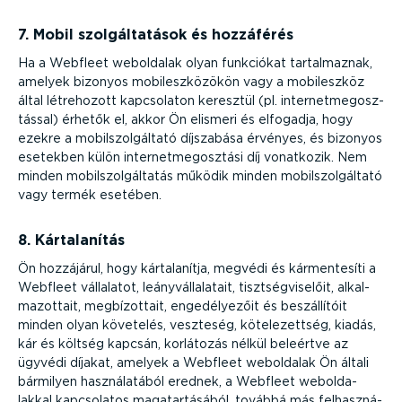
7. Mobil szolgál­ta­tások és hozzáférés
Ha a Webfleet weboldalak olyan funkciókat tartal­maznak,
amelyek bizonyos mobil­esz­kö­zökön vagy a mobileszköz
által létrehozott kapcsolaton keresztül (pl. inter­net­meg­osz­
tással) érhetők el, akkor Ön elismeri és elfogadja, hogy
ezekre a mobil­szol­gáltató díjszabása érvényes, és bizonyos
esetekben külön inter­net­meg­osztási díj vonatkozik. Nem
minden mobil­szol­gál­tatás működik minden mobil­szol­gáltató
vagy termék esetében.
8. Kárta­la­nítás
Ön hozzájárul, hogy kárta­la­nítja, megvédi és kármen­tesíti a
Webfleet vállalatot, leány­vál­la­latait, tiszt­ség­vi­selőit, alkal­
ma­zottait, megbí­zottait, engedé­lyezőit és beszál­lítóit
minden olyan követelés, veszteség, kötele­zettség, kiadás,
kár és költség kapcsán, korlátozás nélkül beleértve az
ügyvédi díjakat, amelyek a Webfleet weboldalak Ön általi
bármilyen haszná­la­tából erednek, a Webfleet webol­da­
lakkal kapcsolatos magatar­tá­sából, továbbá más felhasz­ná­