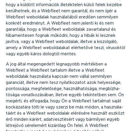
hogy a küldött információk illeték­telen külső felek kezébe
kerülhetnek, és a Webfleet nem garantál, és nem ígér a
Webfleet weboldalak haszná­la­tából eredően semmilyen
konkrét eredményt. A Webfleet nem jelenti ki és nem
garantálja, hogy a Webfleet weboldalak zavar­ta­lanul és
hibamen­tesen fognak működni, hogy a hibák ki lesznek
javítva, vagy a Webfleet weboldalak, illetve a kiszolgáló,
amely a Webfleet webol­da­lakat elérhetővé teszi, vírusoktól
vagy egyéb káros dologtól mentes.
A jog által megengedett legnagyobb mértékben a
Webfleet a Webfleet tartalom illetve a Webfleet
weboldalak használata kapcsán nem vállal semmilyen
garanciát, illetve nem tesz nyilat­ko­zatot azok helyessége,
pontossága, megfe­le­lősége, használ­ha­tósága, megbíz­ha­
tósága vonat­ko­zá­sában, illetve egyéb tekintetben sem. Ön
megérti, és elfogadja, hogy Ön a Webfleet tartalmat saját
kockázatára tölti le vagy szerzi be más módon, a haszná­la­
táért és a Webfleet weboldalak elérésére használt eszközt
érő minden kárért, adatvesz­tésért vagy bármilyen egyéb
létrejövő sérelemért kizárólag Ön felel. A Webfleet