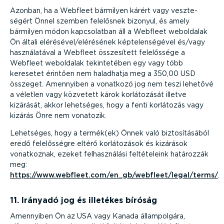
Azonban, ha a Webfleet bármilyen kárért vagy veszte­
ségért Önnel szemben felelősnek bizonyul, és amely
bármilyen módon kapcso­latban áll a Webfleet weboldalak
Ön általi elérésével/elérésének képte­len­sé­gével és/vagy
haszná­la­tával a Webfleet összesített felelőssége a
Webfleet weboldalak tekin­te­tében egy vagy több
keresetet érintően nem haladhatja meg a 350,00 USD
összeget. Amennyiben a vonatkozó jog nem teszi lehetővé
a véletlen vagy közvetett károk korlá­to­zását illetve
kizárását, akkor lehetséges, hogy a fenti korlátozás vagy
kizárás Önre nem vonatozik.
Lehetséges, hogy a termék(ek) Önnek való bizto­sí­tá­sából
eredő felelős­ségre eltérő korlá­to­zások és kizárások
vonatkoznak, ezeket felhasz­nálási felté­te­leink határozzák
meg:
https://www.webfleet.com/en_gb/webfleet/legal/terms/
.
11. Irányadó jog és illetékes bíróság
Amennyiben Ön az USA vagy Kanada állam­polgára,