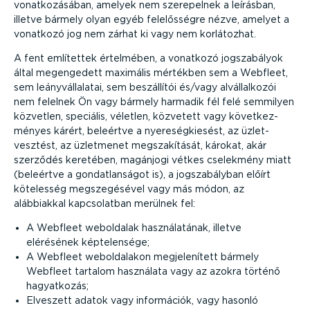
vonat­ko­zá­sában, amelyek nem szerepelnek a leírásban,
illetve bármely olyan egyéb felelős­ségre nézve, amelyet a
vonatkozó jog nem zárhat ki vagy nem korlátozhat.
A fent említettek értelmében, a vonatkozó jogsza­bályok
által megengedett maximális mértékben sem a Webfleet,
sem leány­vál­la­latai, sem beszállítói és/vagy alvál­lal­kozói
nem felelnek Ön vagy bármely harmadik fél felé semmilyen
közvetlen, speciális, véletlen, közvetett vagy követ­kez­
ményes kárért, beleértve a nyere­ség­ki­esést, az üzlet­
vesztést, az üzletmenet megsza­kí­tását, károkat, akár
szerződés keretében, magánjogi vétkes cselekmény miatt
(beleértve a gondat­lan­ságot is), a jogsza­bályban előírt
kötelesség megsze­gé­sével vagy más módon, az
alábbiakkal kapcso­latban merülnek fel:
A Webfleet weboldalak haszná­la­tának, illetve
elérésének képte­lensége;
A Webfleet webol­da­lakon megje­le­nített bármely
Webfleet tartalom használata vagy az azokra történő
hagyatkozás;
Elveszett adatok vagy információk, vagy hasonló