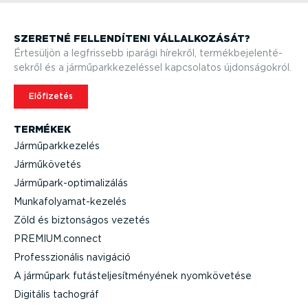
SZERETNÉ FELLEN­DÍTENI VÁLLAL­KO­ZÁSÁT?
Értesüljön a legfrissebb iparági hírekről, termék­be­je­len­té­
sekről és a jármű­park­ke­ze­léssel kapcsolatos újdon­sá­gokról.
Előfizetés
TERMÉKEK
Jármű­park­ke­zelés
Jármű­kö­vetés
Jármű­park-op­ti­ma­li­zálás
Munka­fo­lya­mat-­ke­zelés
Zöld és biztonságos vezetés
PREMIUM.connect
Professzi­o­nális navigáció
A járműpark futás­tel­je­sít­mé­nyének nyomkö­vetése
Digitális tachográf