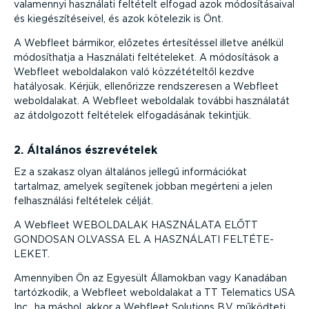
valamennyi használati feltételt elfogad azok módosí­tá­saival
és kiegé­szí­té­seivel, és azok kötelezik is Önt.
A Webfleet bármikor, előzetes értesí­téssel illetve anélkül
módosít­hatja a Használati felté­te­leket. A módosítások a
Webfleet webol­da­lakon való közzé­té­teltől kezdve
hatályosak. Kérjük, ellenőrizze rendsze­resen a Webfleet
webol­da­lakat. A Webfleet weboldalak további használatát
az átdolgozott feltételek elfoga­dá­sának tekintjük.
2. Általános észre­vé­telek
Ez a szakasz olyan általános jellegű infor­má­ciókat
tartalmaz, amelyek segítenek jobban megérteni a jelen
felhasz­nálási feltételek célját.
A Webfleet WEBOLDALAK HASZNÁLATA ELŐTT
GONDOSAN OLVASSA EL A HASZNÁLATI FELTÉ­TE­
LEKET.
Amennyiben Ön az Egyesült Államokban vagy Kanadában
tartózkodik, a Webfleet webol­da­lakat a TT Telematics USA
Inc., ha máshol, akkor a Webfleet Solutions B.V. működteti.