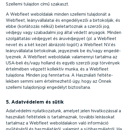
Szellemi tulajdon című szakaszt.
A Webfleet weboldalak minden szellemi tulajdonát a
Webfleet, leány­vál­la­latai és engedé­lyezői a birtokolják, és
ebbe (korlátozás nélkül) beletar­toznak a szerzői jog,
védjegy vagy szabadalmi jog által védett anyagok. Minden
szolgál­tatási védjegyet és áruvéd­jegyet (pl. a Webfleet
nevet és a két kezet ábrázoló logót) a Webfleet N.V.és
leány­vál­la­latai birtokolnak, jegyeznek be és/vagy engedé­
lyeznek. A Webfleet weboldalak valamennyi tartalma az
USA-beli és/vagy holland és egyéb szerzői jogi törvények
értelmében végzett kollektív munka, és a Webfleet
tulajdona. Minden jog fenntartva. A Használati felté­te­
lekben semmi sem értel­mezhető úgy, hogy az Önnek
szellemi tulaj­donjogi engedélyt biztosítana.
5. Adatvédelem és sütik
Adatvédelmi nyilat­ko­zatunk, amelyet jelen hivat­ko­zással a
használati feltételek is tartal­maznak, további leírásokat
tartalmaz a Webfleet webol­da­lakon való információ
gyűjtéséről és haszná­la­táról, valamint a sütihasz­ná­latról. Ha