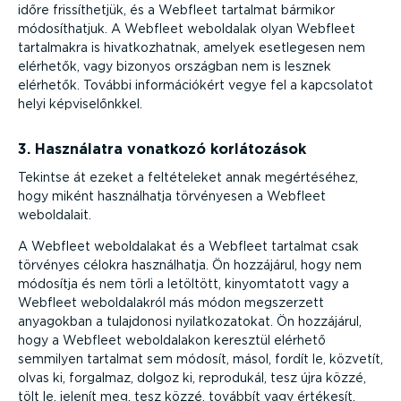
időre frissít­hetjük, és a Webfleet tartalmat bármikor
módosít­hatjuk. A Webfleet weboldalak olyan Webfleet
tartalmakra is hivat­koz­hatnak, amelyek esetlegesen nem
elérhetők, vagy bizonyos országban nem is lesznek
elérhetők. További infor­má­ci­ókért vegye fel a kapcsolatot
helyi képvi­se­lőnkkel.
3. Használatra vonatkozó korlá­to­zások
Tekintse át ezeket a felté­te­leket annak megér­té­séhez,
hogy miként használ­hatja törvényesen a Webfleet
weboldalait.
A Webfleet webol­da­lakat és a Webfleet tartalmat csak
törvényes célokra használ­hatja. Ön hozzájárul, hogy nem
módosítja és nem törli a letöltött, kinyom­tatott vagy a
Webfleet webol­da­lakról más módon megszerzett
anyagokban a tulajdonosi nyilat­ko­za­tokat. Ön hozzájárul,
hogy a Webfleet webol­da­lakon keresztül elérhető
semmilyen tartalmat sem módosít, másol, fordít le, közvetít,
olvas ki, forgalmaz, dolgoz ki, reprodukál, tesz újra közzé,
tölt le, jelenít meg, tesz közzé, továbbít vagy értékesít.