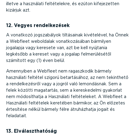
illetve a használati felté­te­lekre, és ezúton kifeje­zetten
kizárjuk azt.
12. Vegyes rendel­ke­zések
A vonatkozó jogsza­bályok tiltásainak kivételével, ha Önnek
a Webfleet weboldalak vonat­ko­zá­sában bármilyen
jogalapja vagy keresete van, azt be kell nyújtania
legkésőbb a kereset vagy a jogalap felme­rü­lé­sétől
számított egy (1) éven belül.
Amennyiben a Webfleet nem ragaszkodik bármely
használati feltétel szigorú betar­tá­sához, az nem tekinthető
a rendel­ke­zésről vagy a jogról való lemondásnak. Sem a
felek közötti magatartás, sem a keres­ke­delmi gyakorlat
nem módosít­hatja a Használati felté­te­leket. A Webfleet a
Használati feltételek keretében bármikor, az Ön előzetes
értesítése nélkül bármely félre átruház­hatja jogait és
feladatait.
13. Elválaszt­ha­tóság