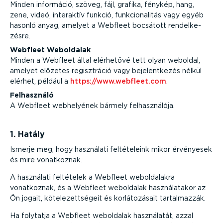
Minden információ, szöveg, fájl, grafika, fénykép, hang,
zene, videó, interaktív funkció, funkci­o­na­litás vagy egyéb
hasonló anyag, amelyet a Webfleet bocsátott rendel­ke­
zésre.
Webfleet Weboldalak
Minden a Webfleet által elérhetővé tett olyan weboldal,
amelyet előzetes regiszt­ráció vagy bejelent­kezés nélkül
elérhet, például a
https://www.webfleet.com
.
Felhasználó
A Webfleet webhelyének bármely felhasz­nálója.
1. Hatály
Ismerje meg, hogy használati felté­te­leink mikor érvényesek
és mire vonatkoznak.
A használati feltételek a Webfleet webol­da­lakra
vonatkoznak, és a Webfleet weboldalak haszná­la­takor az
Ön jogait, kötele­zett­ségeit és korlá­to­zásait tartal­mazzák.
Ha folytatja a Webfleet weboldalak használatát, azzal