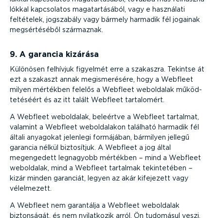
lókkal kapcsolatos magatar­tá­sából, vagy e használati
feltételek, jogszabály vagy bármely harmadik fél jogainak
megsér­té­séből származnak.
9. A garancia kizárása
Különösen felhívjuk figyelmét erre a szakaszra. Tekintse át
ezt a szakaszt annak megis­me­résére, hogy a Webfleet
milyen mértékben felelős a Webfleet weboldalak működ­
te­té­séért és az itt talált Webfleet tartalomért.
A Webfleet weboldalak, beleértve a Webfleet tartalmat,
valamint a Webfleet webol­da­lakon található harmadik fél
általi anyagokat jelenlegi formájában, bármilyen jellegű
garancia nélkül biztosítjuk. A Webfleet a jog által
megengedett legnagyobb mértékben − mind a Webfleet
weboldalak, mind a Webfleet tartalmak tekin­te­tében −
kizár minden garanciát, legyen az akár kifejezett vagy
vélelmezett.
A Webfleet nem garantálja a Webfleet weboldalak
biztonságát, és nem nyilatkozik arról. Ön tudomásul veszi,