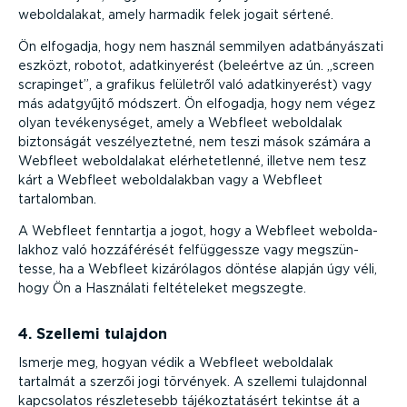
webol­da­lakat, amely harmadik felek jogait sértené.
Ön elfogadja, hogy nem használ semmilyen adatbá­nyá­szati
eszközt, robotot, adatki­nyerést (beleértve az ún. „screen
scrapinget”, a grafikus felületről való adatki­nyerést) vagy
más adatgyűjtő módszert. Ön elfogadja, hogy nem végez
olyan tevékeny­séget, amely a Webfleet weboldalak
biztonságát veszé­lyez­tetné, nem teszi mások számára a
Webfleet webol­da­lakat elérhe­tet­lenné, illetve nem tesz
kárt a Webfleet webol­da­lakban vagy a Webfleet
tartalomban.
A Webfleet fenntartja a jogot, hogy a Webfleet webol­da­
lakhoz való hozzá­fé­rését felfüg­gessze vagy megszün­
tesse, ha a Webfleet kizárólagos döntése alapján úgy véli,
hogy Ön a Használati felté­te­leket megszegte.
4. Szellemi tulajdon
Ismerje meg, hogyan védik a Webfleet weboldalak
tartalmát a szerzői jogi törvények. A szellemi tulajdonnal
kapcsolatos részle­tesebb tájékoz­ta­tásért tekintse át a