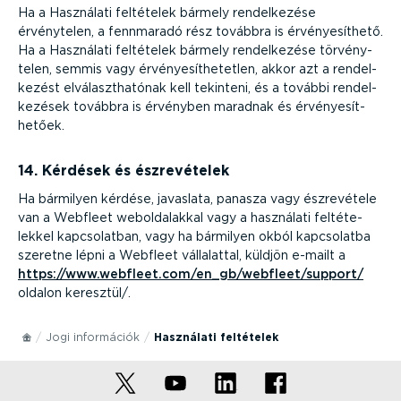
Ha a Használati feltételek bármely rendel­kezése
érvénytelen, a fennmaradó rész továbbra is érvénye­síthető.
Ha a Használati feltételek bármely rendel­kezése törvény­
telen, semmis vagy érvénye­sít­he­tetlen, akkor azt a rendel­
kezést elválaszt­ha­tónak kell tekinteni, és a további rendel­
ke­zések továbbra is érvényben maradnak és érvénye­sít­
hetőek.
14. Kérdések és észre­vé­telek
Ha bármilyen kérdése, javaslata, panasza vagy észrevétele
van a Webfleet webol­da­lakkal vagy a használati felté­te­
lekkel kapcso­latban, vagy ha bármilyen okból kapcsolatba
szeretne lépni a Webfleet vállalattal, küldjön e-mailt a
https://www.webfleet.com/en_gb/webfleet/support/
oldalon keresztül/.
Jogi információk
Használati feltételek