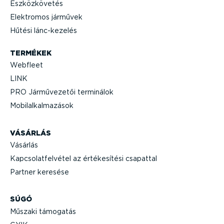
Eszköz­kö­vetés
Elektromos járművek
Hűtési lánc-­ke­zelés
TERMÉKEK
Webfleet
LINK
PRO Jármű­ve­zetői terminálok
Mobil­al­kal­ma­zások
VÁSÁRLÁS
Vásárlás
Kapcso­lat­fel­vétel az értéke­sítési csapattal
Partner keresése
SÚGÓ
Műszaki támogatás