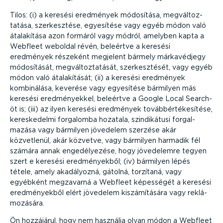
Tilos: (i) a keresési eredmények módosítása, megvál­toz­
tatása, szerkesztése, egyesítése vagy egyéb módon való
átalakítása azon formáról vagy módról, amelyben kapta a
Webfleet weboldal révén, beleértve a keresési
eredmények részeként megjelent bármely márka­védjegy
módosítását, megvál­toz­ta­tását, szerkesz­tését, vagy egyéb
módon való átala­kí­tását; (ii) a keresési eredmények
kombinálása, keverése vagy egyesítése bármilyen más
keresési eredmé­nyekkel, beleértve a Google Local Search-
öt is; (iii) az ilyen keresési eredmények tovább­ér­té­ke­sítése,
keres­ke­delmi forgalomba hozatala, szindi­kátusi forgal­
mazása vagy bármilyen jövedelem szerzése akár
közvetlenül, akár közvetve, vagy bármilyen harmadik fél
számára annak engedé­lyezése, hogy jövedelemre tegyen
szert e keresési eredmé­nyekből; (iv) bármilyen lépés
tétele, amely akadályozná, gátolná, torzítaná, vagy
egyébként megzavarná a Webfleet képességét a keresési
eredmé­nyekből elért jövedelem kiszá­mí­tására vagy reklá­
mo­zására.
Ön hozzájárul, hogy nem használja olyan módon a Webfleet