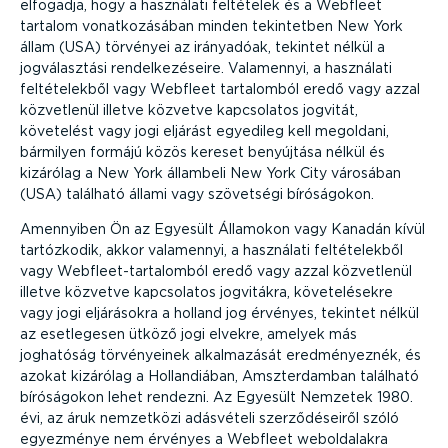
elfogadja, hogy a használati feltételek és a Webfleet
tartalom vonat­ko­zá­sában minden tekintetben New York
állam (USA) törvényei az irányadóak, tekintet nélkül a
jogvá­lasztási rendel­ke­zé­seire. Valamennyi, a használati
felté­te­lekből vagy Webfleet tartalomból eredő vagy azzal
közvetlenül illetve közvetve kapcsolatos jogvitát,
követelést vagy jogi eljárást egyedileg kell megoldani,
bármilyen formájú közös kereset benyújtása nélkül és
kizárólag a New York állambeli New York City városában
(USA) található állami vagy szövetségi bíróságokon.
Amennyiben Ön az Egyesült Államokon vagy Kanadán kívül
tartózkodik, akkor valamennyi, a használati felté­te­lekből
vagy Webfleet-tarta­lomból eredő vagy azzal közvetlenül
illetve közvetve kapcsolatos jogvitákra, követe­lé­sekre
vagy jogi eljárásokra a holland jog érvényes, tekintet nélkül
az esetlegesen ütköző jogi elvekre, amelyek más
joghatóság törvé­nyeinek alkal­ma­zását eredmé­nyeznék, és
azokat kizárólag a Hollan­diában, Amszter­damban található
bíróságokon lehet rendezni. Az Egyesült Nemzetek 1980.
évi, az áruk nemzetközi adásvételi szerző­dé­seiről szóló
egyezménye nem érvényes a Webfleet webol­da­lakra