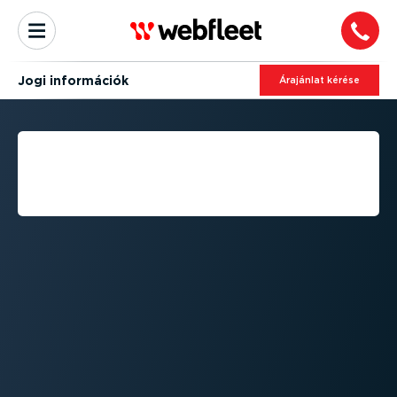
Jogi információk
Árajánlat kérése
JOGI INFORMÁCIÓK -
HASZNÁLATI FELTÉ­TE­
LEKET