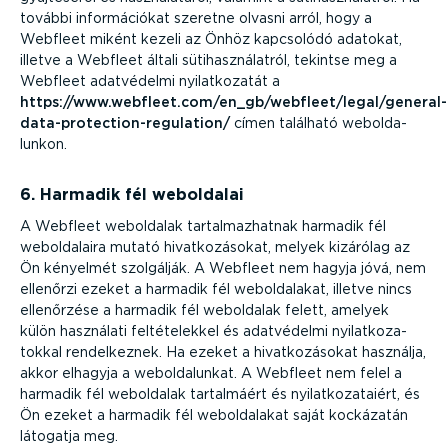
további infor­má­ciókat szeretne olvasni arról, hogy a
Webfleet miként kezeli az Önhöz kapcsolódó adatokat,
illetve a Webfleet általi sütihasz­ná­latról, tekintse meg a
Webfleet adatvédelmi nyilat­ko­zatát a
https://www.webfleet.com/en_gb/webfleet/legal/general-
da­ta-­pro­tec­ti­on-­re­gu­lation/
címen található webol­da­
lunkon.
6. Harmadik fél weboldalai
A Webfleet weboldalak tartal­maz­hatnak harmadik fél
webol­da­laira mutató hivat­ko­zá­sokat, melyek kizárólag az
Ön kényelmét szolgálják. A Webfleet nem hagyja jóvá, nem
ellenőrzi ezeket a harmadik fél webol­da­lakat, illetve nincs
ellenőrzése a harmadik fél weboldalak felett, amelyek
külön használati felté­te­lekkel és adatvédelmi nyilat­ko­za­
tokkal rendel­keznek. Ha ezeket a hivat­ko­zá­sokat használja,
akkor elhagyja a webol­da­lunkat. A Webfleet nem felel a
harmadik fél weboldalak tartalmáért és nyilat­ko­za­taiért, és
Ön ezeket a harmadik fél webol­da­lakat saját kockázatán
látogatja meg.