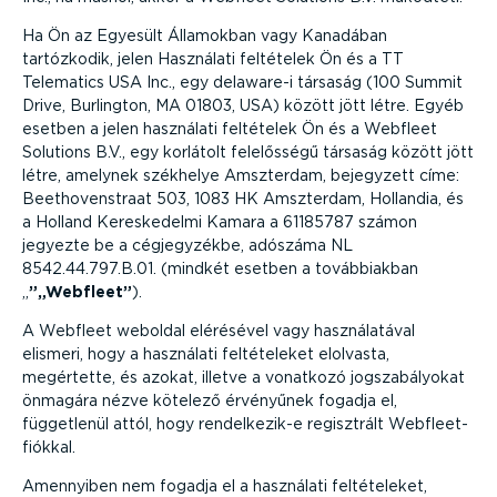
Ha Ön az Egyesült Államokban vagy Kanadában
tartózkodik, jelen Használati feltételek Ön és a TT
Telematics USA Inc., egy delaware-i társaság (100 Summit
Drive, Burlington, MA 01803, USA) között jött létre. Egyéb
esetben a jelen használati feltételek Ön és a Webfleet
Solutions B.V., egy korlátolt felelősségű társaság között jött
létre, amelynek székhelye Amszterdam, bejegyzett címe:
Beetho­venstraat 503, 1083 HK Amszterdam, Hollandia, és
a Holland Keres­ke­delmi Kamara a 61185787 számon
jegyezte be a cégjegy­zékbe, adószáma NL
8542.44.797.B.01. (mindkét esetben a továb­bi­akban
„
”
Webfleet
).
A Webfleet weboldal elérésével vagy haszná­la­tával
elismeri, hogy a használati felté­te­leket elolvasta,
megértette, és azokat, illetve a vonatkozó jogsza­bá­lyokat
önmagára nézve kötelező érvényűnek fogadja el,
függetlenül attól, hogy rendel­ke­zik-e regisztrált Webfleet-
fiókkal.
Amennyiben nem fogadja el a használati felté­te­leket,