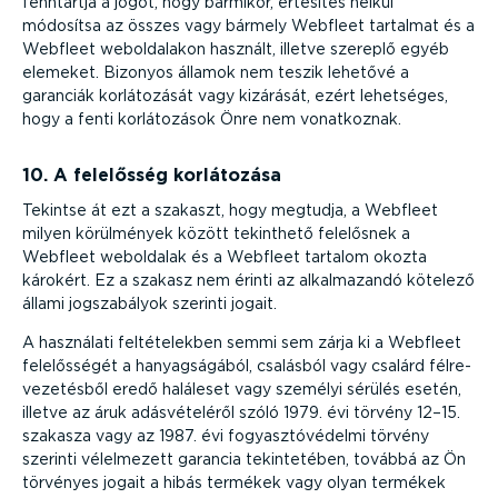
fenntartja a jogot, hogy bármikor, értesítés nélkül
módosítsa az összes vagy bármely Webfleet tartalmat és a
Webfleet webol­da­lakon használt, illetve szereplő egyéb
elemeket. Bizonyos államok nem teszik lehetővé a
garanciák korlá­to­zását vagy kizárását, ezért lehetséges,
hogy a fenti korlá­to­zások Önre nem vonatkoznak.
10. A felelősség korlátozása
Tekintse át ezt a szakaszt, hogy megtudja, a Webfleet
milyen körülmények között tekinthető felelősnek a
Webfleet weboldalak és a Webfleet tartalom okozta
károkért. Ez a szakasz nem érinti az alkal­ma­zandó kötelező
állami jogsza­bályok szerinti jogait.
A használati felté­te­lekben semmi sem zárja ki a Webfleet
felelős­ségét a hanyag­sá­gából, csalásból vagy csalárd félre­
ve­ze­tésből eredő haláleset vagy személyi sérülés esetén,
illetve az áruk adásvé­te­léről szóló 1979. évi törvény 12–15.
szakasza vagy az 1987. évi fogyasz­tó­vé­delmi törvény
szerinti vélelmezett garancia tekin­te­tében, továbbá az Ön
törvényes jogait a hibás termékek vagy olyan termékek