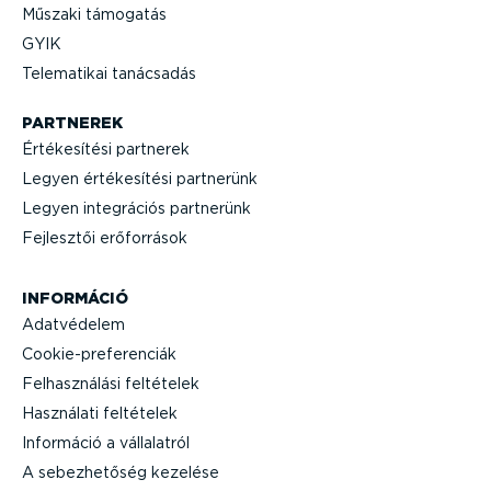
Műszaki támogatás
GYIK
Telematikai tanácsadás
PARTNEREK
Értéke­sítési partnerek
Legyen értéke­sítési partnerünk
Legyen integrációs partnerünk
Fejlesztői erőforrások
INFORMÁCIÓ
Adatvédelem
Cooki­e-p­re­fe­renciák
Felhasz­nálási feltételek
Használati feltételek
Információ a vállalatról
A sebez­he­tőség kezelése