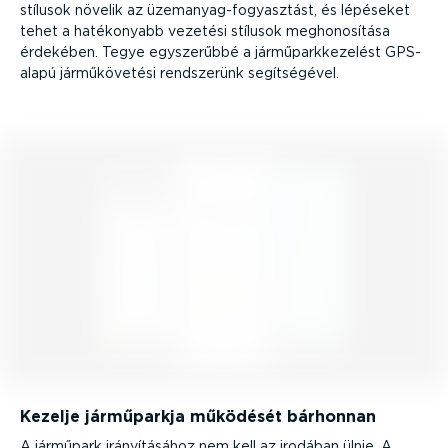
stílusok növelik az üzemanyag-­fo­gyasztást, és lépéseket
tehet a hatékonyabb vezetési stílusok megho­no­sítása
érdekében. Tegye egyszerűbbé a jármű­park­ke­zelést GPS-
alapú jármű­kö­vetési rendszerünk segít­sé­gével.
Kezelje járműparkja működését bárhonnan
A járműpark irányí­tá­sához nem kell az irodában ülnie. A