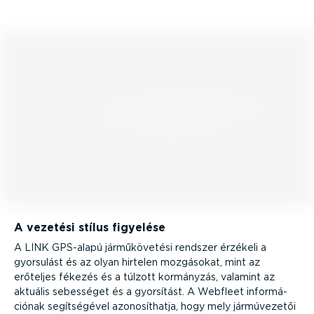
A vezetési stílus figyelése
A LINK GPS-alapú jármű­kö­vetési rendszer érzékeli a
gyorsulást és az olyan hirtelen mozgásokat, mint az
erőteljes fékezés és a túlzott kormányzás, valamint az
aktuális sebességet és a gyorsítást. A Webfleet infor­má­
ciónak segít­sé­gével azono­sít­hatja, hogy mely jármú­ve­zetői