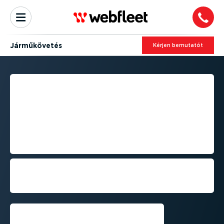
Jármű­kö­vetés
Kérjen bemutatót
JÁRMŰ­KÖ­VETÉSI
RENDSZER: HOZZON JOBB
DÖNTÉSEKET
GYORSABBAN GPS SEGÍT­
SÉ­GÉVEL
Optima­li­zálja a műveleteket és
csökkentse a költségeket valós idejű
jármű­kö­ve­téssel
Kérjen bemutatót