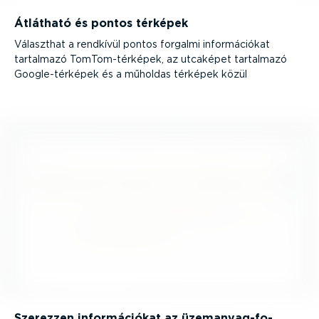
Átlátható és pontos térképek
Választhat a rendkívül pontos forgalmi infor­má­ciókat
tartalmazó TomTom-­tér­képek, az utcaképet tartalmazó
Google-­tér­képek és a műholdas térképek közül
Szerezzen infor­má­ciókat az üzemanyag-­fo­