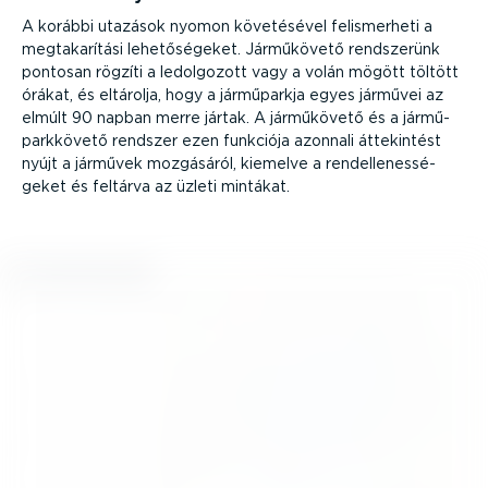
A korábbi utazások nyomon követésével felis­merheti a
megta­ka­rítási lehető­sé­geket. Járműkövető rendszerünk
pontosan rögzíti a ledolgozott vagy a volán mögött töltött
órákat, és eltárolja, hogy a járműparkja egyes járművei az
elmúlt 90 napban merre jártak. A járműkövető és a jármű­
park­követő rendszer ezen funkciója azonnali áttekintést
nyújt a járművek mozgásáról, kiemelve a rendel­le­nes­sé­
geket és feltárva az üzleti mintákat.