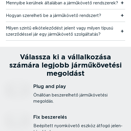
Mennyibe kerülnek általában a járműkövető rendszerek?
Hogyan szerelheti be a járműkövető rendszert?
Milyen szintű elköte­le­ződést jelent vagy milyen típusú
szerző­déssel jár egy járműkövető szolgál­tatás?
Válassza ki a vállal­kozása
számára legjobb jármű­kö­vetési
megoldást
Plug and play
Önállóan besze­relhető jármű­kö­vetési
megoldás.
Fix beszerelés
Beépített nyomkövető eszköz átfogó jelen­