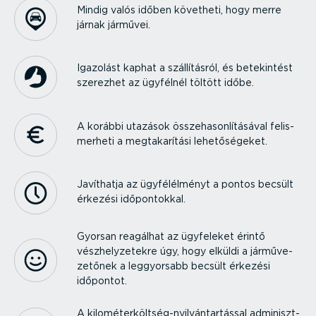
Mindig valós időben követheti, hogy merre
járnak járművei.
Igazolást kaphat a szállí­tásról, és betekintést
szerezhet az ügyfélnél töltött időbe.
A korábbi utazások össze­ha­son­lí­tá­sával felis­
merheti a megta­ka­rítási lehető­sé­geket.
Javíthatja az ügyfél­él­ményt a pontos becsült
érkezési időpon­tokkal.
Gyorsan reagálhat az ügyfeleket érintő
vészhely­ze­tekre úgy, hogy elküldi a jármű­ve­
ze­tőnek a leggyorsabb becsült érkezési
időpontot.
A kilomé­ter­költ­ség-­nyil­ván­tar­tással adminiszt­