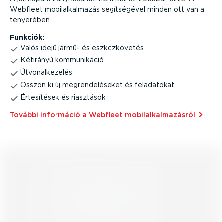
Webfleet mobil­al­kal­mazás segít­sé­gével minden ott van a
tenyerében.
Funkciók:
Valós idejű jármű- és eszköz­kö­vetés
Kétirányú kommu­ni­káció
Útvonal­ke­zelés
Osszon ki új megren­de­lé­seket és feladatokat
Értesítések és riasztások
További információ a Webfleet mobil­al­kal­ma­zásról⁠