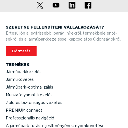
SZERETNÉ FELLEN­DÍTENI VÁLLAL­KO­ZÁSÁT?
Értesüljön a legfrissebb iparági hírekről, termék­be­je­len­té­
sekről és a jármű­park­ke­ze­léssel kapcsolatos újdon­sá­gokról.
Előfizetés
TERMÉKEK
Jármű­park­ke­zelés
Jármű­kö­vetés
Jármű­park-op­ti­ma­li­zálás
Munka­fo­lya­mat-­ke­zelés
Zöld és biztonságos vezetés
PREMIUM.connect
Professzi­o­nális navigáció
A járműpark futás­tel­je­sít­mé­nyének nyomkö­vetése