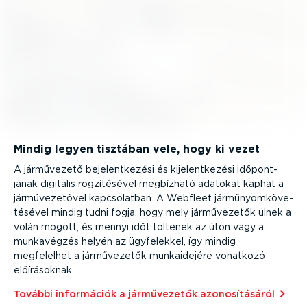
Mindig legyen tisztában vele, hogy ki vezet
A járművezető bejelent­kezési és kijelent­kezési időpont­
jának digitális rögzí­té­sével megbízható adatokat kaphat a
jármű­ve­ze­tővel kapcso­latban. A Webfleet jármű­nyom­kö­ve­
té­sével mindig tudni fogja, hogy mely jármű­ve­zetők ülnek a
volán mögött, és mennyi időt töltenek az úton vagy a
munkavégzés helyén az ügyfelekkel, így mindig
megfelelhet a jármű­ve­zetők munka­idejére vonatkozó
előírá­soknak.
További információk a jármű­ve­zetők azono­sí­tá­sáról⁠