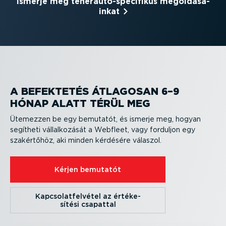
Ismerje meg teher­au­tó-­spe­ci­fikus megol­dá­sa­
inkat
A BEFEKTETÉS ÁTLAGOSAN 6–9
HÓNAP ALATT TÉRÜL MEG
Ütemezzen be egy bemutatót, és ismerje meg, hogyan
segítheti vállal­ko­zását a Webfleet, vagy forduljon egy
szakértőhöz, aki minden kérdésére válaszol.
Kérjen bemutatót
Kapcso­lat­fel­vétel az értéke­
sítési csapattal