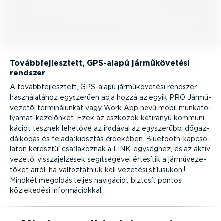
Tovább­fej­lesztett, GPS-alapú jármű­kö­vetési
rendszer
A tovább­fej­lesztett, GPS-alapú jármű­kö­vetési rendszer
haszná­la­tához egyszerűen adja hozzá az egyik PRO Jármű­
ve­zetői termi­ná­lunkat vagy Work App nevű mobil munka­fo­
lya­mat-­ke­ze­lőnket. Ezek az eszközök kétirányú kommu­ni­
kációt tesznek lehetővé az irodával az egyszerűbb időgaz­
dál­kodás és feladat­ki­osztás érdekében. Blueto­oth-­kap­cso­
laton keresztül csatla­koznak a LINK-egy­séghez, és az aktív
vezetői vissza­jel­zések segít­sé­gével értesítik a jármű­ve­ze­
1
tőket arról, ha változ­tatniuk kell vezetési stílusukon.
Mindkét megoldás teljes navigációt biztosít pontos
közlekedési infor­má­ci­ókkal.