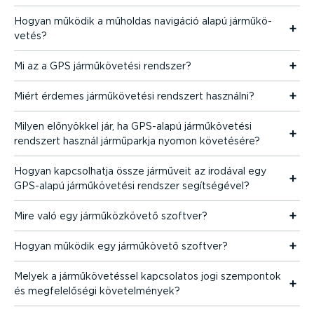
Hogyan működik a műholdas navigáció alapú jármű­kö­
vetés?
Mi az a GPS jármű­kö­vetési rendszer?
Miért érdemes jármű­kö­vetési rendszert használni?
Milyen előnyökkel jár, ha GPS-alapú jármű­kö­vetési
rendszert használ járműparkja nyomon követésére?
Hogyan kapcsol­hatja össze járműveit az irodával egy
GPS-alapú jármű­kö­vetési rendszer segít­sé­gével?
Mire való egy jármű­köz­követő szoftver?
Hogyan működik egy járműkövető szoftver?
Melyek a jármű­kö­ve­téssel kapcsolatos jogi szempontok
és megfe­le­lőségi követel­mények?