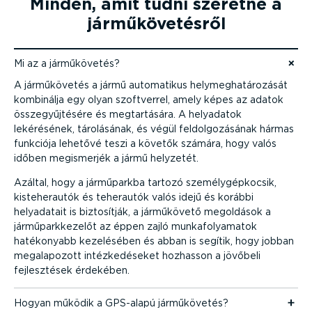
Minden, amit tudni szeretne a
jármű­kö­ve­tésről
Mi az a jármű­kö­vetés?
Ugrás a tartalomhoz
A jármű­kö­vetés a jármű automatikus helymeg­ha­tá­ro­zását
kombinálja egy olyan szoftverrel, amely képes az adatok
össze­gyűj­tésére és megtar­tására. A helyadatok
lekérésének, tárolásának, és végül feldol­go­zá­sának hármas
funkciója lehetővé teszi a követők számára, hogy valós
időben megismerjék a jármű helyzetét.
Azáltal, hogy a járműparkba tartozó személy­gép­kocsik,
kiste­her­autók és teherautók valós idejű és korábbi
helyadatait is biztosítják, a járműkövető megoldások a
jármű­park­ke­zelőt az éppen zajló munka­fo­lya­matok
hatékonyabb kezelésében és abban is segítik, hogy jobban
megala­pozott intéz­ke­dé­seket hozhasson a jövőbeli
fejlesz­tések érdekében.
Hogyan működik a GPS-alapú jármű­kö­vetés?