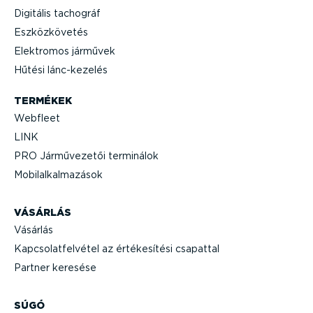
Digitális tachográf
Eszköz­kö­vetés
Elektromos járművek
Hűtési lánc-­ke­zelés
TERMÉKEK
Webfleet
LINK
PRO Jármű­ve­zetői terminálok
Mobil­al­kal­ma­zások
VÁSÁRLÁS
Vásárlás
Kapcso­lat­fel­vétel az értéke­sítési csapattal
Partner keresése
SÚGÓ