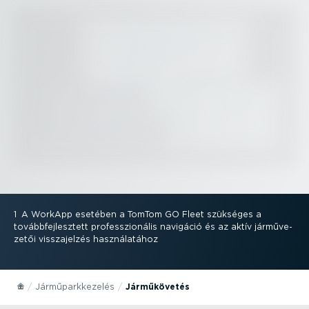
1
A WorkApp esetében a TomTom GO Fleet szükséges a
tovább­fej­lesztett professzi­o­nális navigáció és az aktív jármű­ve­
zetői vissza­jelzés haszná­la­tához
Jármű­park­ke­zelés
Jármű­kö­vetés