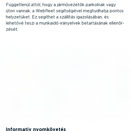
Függetlenül attól, hogy a jármű­ve­zetők parkolnak vagy
úton vannak, a Webfleet segít­sé­gével megtudhatja pontos
helyzetüket. Ez segíthet a szállítás igazo­lá­sában, és
lehetővé teszi a munka­idő-­irány­elvek betar­tá­sának ellen­őr­
zését.
Informatív nyomkövetés