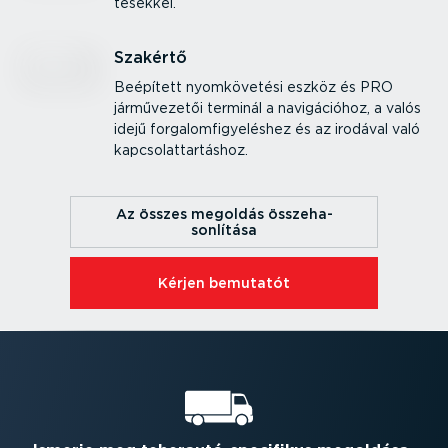
té­sekkel.
Szakértő
Beépített nyomkö­vetési eszköz és PRO
jármű­ve­zetői terminál a navigá­cióhoz, a valós
idejű forga­lom­fi­gye­léshez és az irodával való
kapcso­lat­tar­táshoz.
Az összes megoldás össze­ha­
son­lítása
Kérjen bemutatót