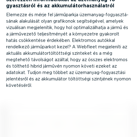
gyasz­tásról és az akkumu­lá­tor­hasz­ná­latról
Elemezze és mérje fel járműparkja üzemanyag-­fo­gyasz­tá­
sának alakulását olyan grafikonok segít­sé­gével, amelyek
vizuálisan megje­le­nítik, hogy hol optima­li­zál­hatja a jármű és
a járművezető telje­sít­ményét a környezetre gyakorolt
hatás csökkentése érdekében. Elektromos autókkal
rendelkező járműparkot kezel? A Webfleet megjeleníti az
aktuális akkumu­lá­tor­töl­töttségi szinteket és a még
megtehető távolságot azáltal, hogy az összes elektromos
és tölthető hibrid járművén nyomon követi ezeket az
adatokat. Tudjon meg többet az üzemanyag-­fo­gyasztási
jelentésről és az akkumulátor töltöttségi szintjének nyomon
követéséről.