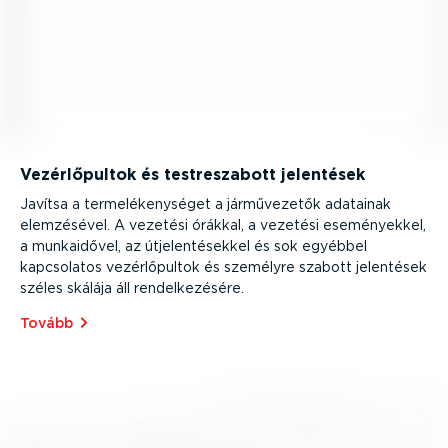
Vezér­lő­pultok és testre­szabott jelentések
Javítsa a terme­lé­keny­séget a jármű­ve­zetők adatainak
elemzésével. A vezetési órákkal, a vezetési esemé­nyekkel,
a munkaidővel, az útjelen­té­sekkel és sok egyébbel
kapcsolatos vezér­lő­pultok és személyre szabott jelentések
széles skálája áll rendel­ke­zésére.
Tovább⁠