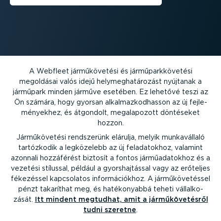
A Webfleet jármű­kö­vetési és jármű­park­kö­vetési
megoldásai valós idejű helymeg­ha­tá­rozást nyújtanak a
járműpark minden járműve esetében. Ez lehetővé teszi az
Ön számára, hogy gyorsan alkal­maz­kod­hasson az új fejle­
mé­nyekhez, és átgondolt, megala­pozott döntéseket
hozzon.
Jármű­kö­vetési rendszerünk elárulja, melyik munka­vállaló
tartózkodik a legközelebb az új felada­tokhoz, valamint
azonnali hozzáférést biztosít a fontos jármű­ada­tokhoz és a
vezetési stílussal, például a gyors­haj­tással vagy az erőteljes
fékezéssel kapcsolatos infor­má­ci­ókhoz. A jármű­kö­ve­téssel
pénzt takaríthat meg, és hatéko­nyabbá teheti vállal­ko­
zását.
Itt mindent megtudhat, amit a jármű­kö­ve­tésről
tudni szeretne
.