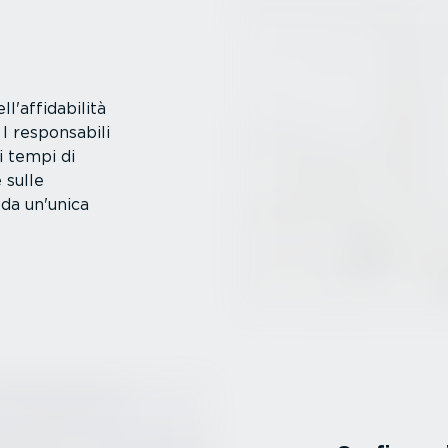
'affida­bilità
I respon­sabili
i tempi di
 sulle
 da un'unica