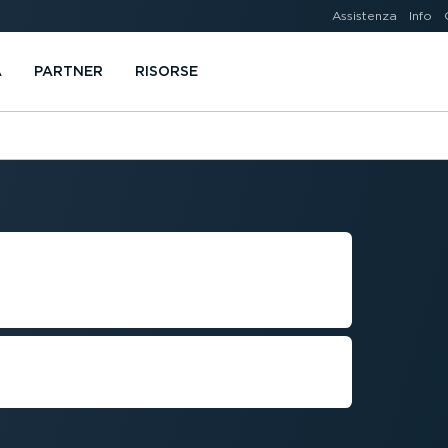
Assistenza
Info
A
PARTNER
RISORSE
IT DELLE
o­si­zione per un parco veicoli