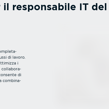
il respon­sabile IT del
omple­ta­
ssi di lavoro.
ttimizza i
colla­bo­ra­
consente di
la combi­na­