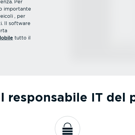
renza. Per
olo importante
eicoli , per
i. Il software
rta
obile
tutto il
il respon­sabile IT del 