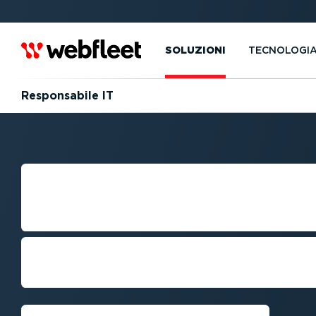
SOLUZIONI
TECNOLOGI
Respon­sabile IT
RESPON­SABILE 
FLOTTE
Tutti gli strumenti tecnici a tua disp
tecnologico e competitivo