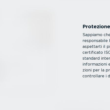
Protezione
Sappiamo che l
respon­sabile 
aspettarti il p
certificato IS
standard inter
infor­ma­zioni
zioni per la p
controllare i