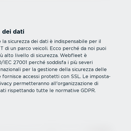
 dei dati
a sicurezza dei dati è indispen­sabile per il
IT di un parco veicoli. Ecco perché da noi puoi
iù alto livello di sicurezza. Webfleet è
O/IEC 27001 perché soddisfa i più severi
­na­zionali per la gestione della sicurezza delle
 e fornisce accessi protetti con SSL. Le imposta­
rivacy permet­te­ranno all'organiz­za­zione di
 dati rispettando tutte le normative GDPR.