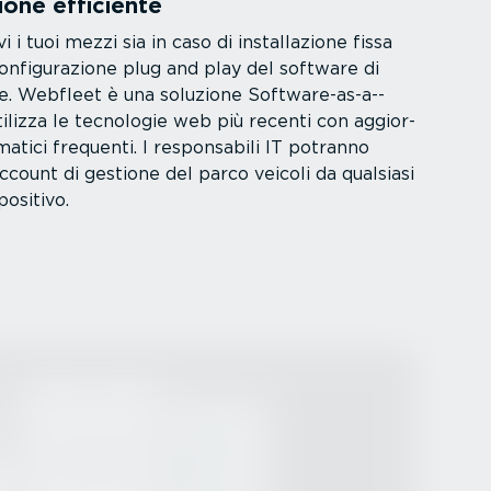
zione efficiente
 i tuoi mezzi sia in caso di instal­la­zione fissa
nfi­gu­ra­zione plug and play del software di
te. Webfleet è una soluzione Software-a­s-a-­
ilizza le tecnologie web più recenti con aggior­
atici frequenti. I respon­sabili IT potranno
ccount di gestione del parco veicoli da qualsiasi
ositivo.