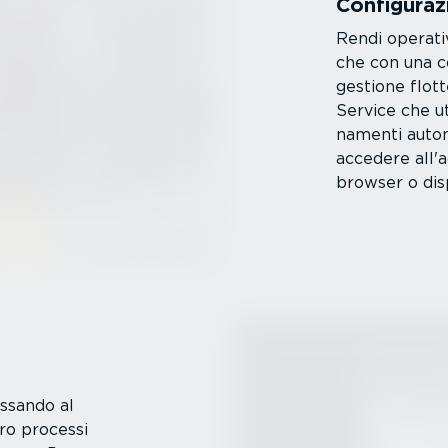
Confi­gu­ra­
Rendi operativi
che con una co
gestione flot
Service che ut
na­menti autom
accedere all'a
browser o disp
assando al
oro processi