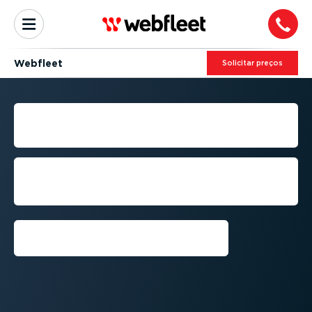
Webfleet
Solicitar preços
FUNCI­O­NA­LI­DADES
WEBFLEET
A solução online perfeita que
estabelece a ligação entre si, os seus
condutores e os seus veículos
Obtenha uma demons­tração