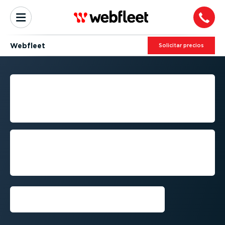
Webfleet
Solicitar precios
DESCUBRE LAS FUNCIONES
PRINCIPALES DE
WEBFLEET
Maximiza la eficiencia de tu flota con las
funciones de nuestra herramienta:
gestión simpli­ficada y visibilidad total en
la carretera
Conseguir una demo