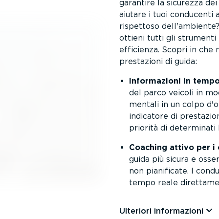
garantire la sicurezza dei
aiutare i tuoi conducenti 
rispettoso dell'ambient
ottieni tutti gli strument
efficienza. Scopri in che 
prestazioni di guida:
Infor­ma­zioni in temp
del parco veicoli in mod
mentali in un colpo d'o
indicatore di prestazion
priorità di determinat
Coaching attivo per i
guida più sicura e osser
non pianificate. I cond
tempo reale diret­ta­me
Ulteriori infor­ma­zioni