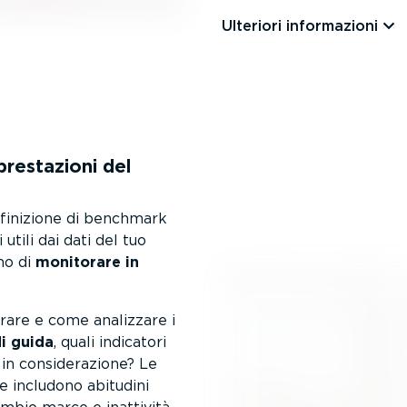
Ulteriori infor­ma­zioni
prestazioni del
efinizione di benchmark
utili dai dati del tuo
no di
monitorare in
rare e come analizzare i
di guida
, quali indicatori
n consi­de­ra­zione? Le
e includono abitudini