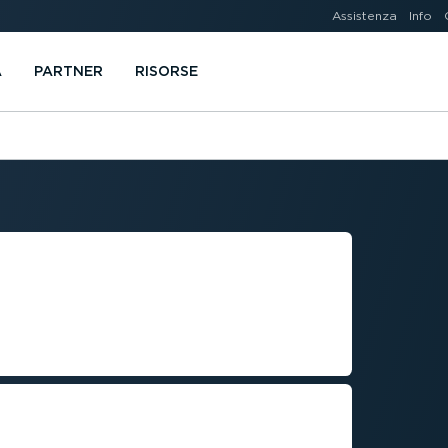
Assistenza
Info
A
PARTNER
RISORSE
 DELLE
EL