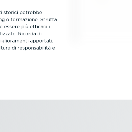
ati storici potrebbe
hing o formazione. Sfrutta
 essere più efficaci i
izzato. Ricorda di
glio­ra­menti apportati.
ura di respon­sa­bilità e