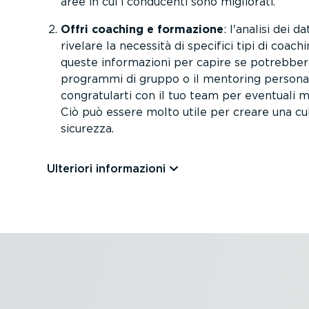
aree in cui i conducenti sono migliorati.
Offri coaching e formazione
: l'analisi dei d
rivelare la necessità di specifici tipi di coac
queste infor­ma­zioni per capire se potrebbero
programmi di gruppo o il mentoring perso­na­l
congra­tu­larti con il tuo team per eventuali mi
Ciò può essere molto utile per creare una cult
sicurezza.
Ulteriori infor­ma­zioni