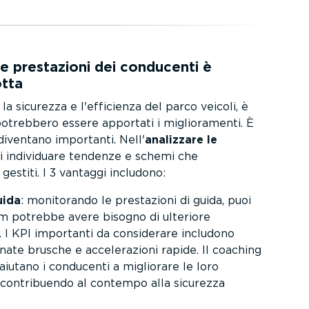
e prestazioni dei conducenti è
otta
la sicurezza e l'efficienza del parco veicoli, è
trebbero essere apportati i miglio­ra­menti. È
 diventano importanti. Nell'
analizzare le
oi individuare tendenze e schemi che
estiti. I 3 vantaggi includono:
uida
: monitorando le prestazioni di guida, puoi
eam potrebbe avere bisogno di ulteriore
 I KPI importanti da considerare includono
nate brusche e accele­ra­zioni rapide. Il coaching
aiutano i conducenti a migliorare le loro
ontri­buendo al contempo alla sicurezza