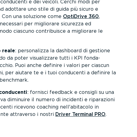
 conducenti e dei veicoli. Cerchi modi per
ad adottare uno stile di guida più sicuro e
e? Con una soluzione come
OptiDrive 360
,
i necessari per migliorare sicurezza ed
modo ciascuno contri­buisce a migliorare le
o reale
: perso­na­lizza la dashboard di gestione
o da poter visua­lizzare tutti i KPI fonda­
cchio. Puoi anche definire i valori per ciascun
i, per aiutare te e i tuoi conducenti a definire la
i benchmark.
 conducenti
: fornisci feedback e consigli su una
va diminuire il numero di incidenti e riparazioni
ucenti ricevono coaching nell'abitacolo in
nte attraverso i nostri
Driver Terminal PRO
.