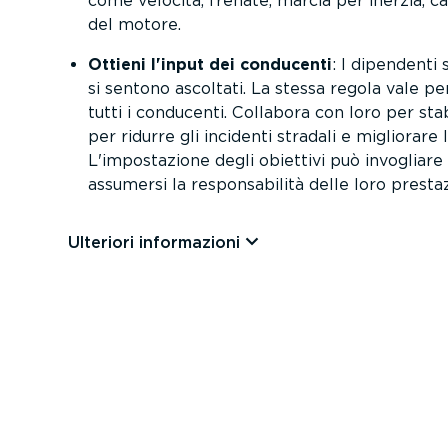
come velocità, frenate, marcia per inerzia, c
del motore.
Ottieni l'input dei conducenti
: I dipendenti
si sentono ascoltati. La stessa regola vale per
tutti i conducenti. Collabora con loro per stab
per ridurre gli incidenti stradali e migliorare 
L'imposta­zione degli obiettivi può invogliare
assumersi la respon­sa­bilità delle loro prestaz
Ulteriori infor­ma­zioni