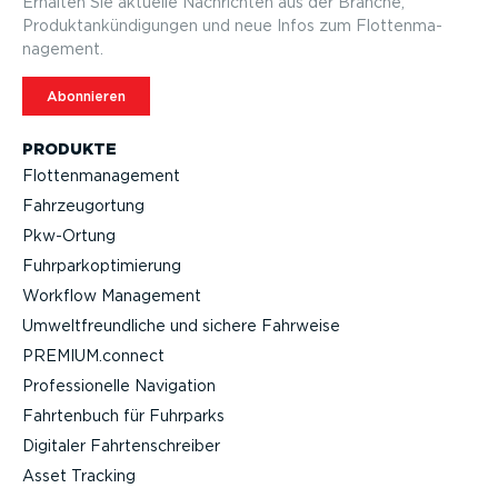
Erhalten Sie aktuelle Nachrichten aus der Branche,
Produktan­kün­di­gungen und neue Infos zum Flotten­ma­
nagement.
Abonnieren
PRODUKTE
Flotten­ma­nagement
Fahrzeu­g­ortung
Pkw-Ortung
Fuhrpar­k­op­ti­mierung
Workflow Management
Umwelt­freund­liche und sichere Fahrweise
PREMIUM.connect
Profes­sio­nelle Navigation
Fahrtenbuch für Fuhrparks
Digitaler Fahrten­schreiber
Asset Tracking