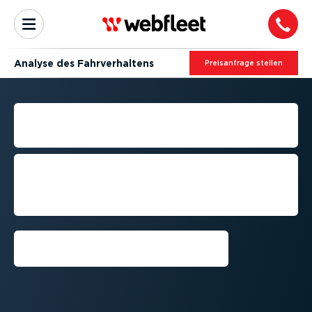
Analyse des Fahrver­haltens
Preis­an­frage stellen
MONITORING DER FAHRER­
LEISTUNG
Vorführung anfordern