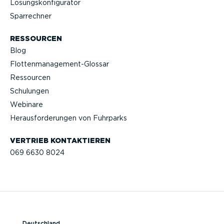
Lösungs­kon­fi­gu­rator
Sparrechner
RESSOURCEN
Blog
Flotten­management-Glossar
Ressourcen
Schulungen
Webinare
Heraus­for­de­rungen von Fuhrparks
VERTRIEB KONTAK­TIEREN
069 6630 8024
Deutschland