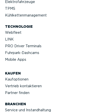
Elektro­fahr­zeuge
TPMS
Kühlket­ten­ma­nagement
TECHNOLOGIE
Webfleet
LINK
PRO Driver Terminals
Fuhrpar­k-Da­shcams
Mobile Apps
KAUFEN
Kaufop­tionen
Vertrieb kontak­tieren
Partner finden
BRANCHEN
Service und Instand­haltung