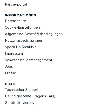
Partner­portal
INFOR­MA­TIONEN
Datenschutz
Cookie-Ein­stel­lungen
Allgemeine Geschäfts­be­din­gungen
Nutzungs­be­din­gungen
Speak Up Richtlinie
Impressum
Schwach­stel­len­ma­nagement
Jobs
Presse
HILFE
Technischer Support
Häufig gestellte Fragen (FAQ)
Geräteak­ti­vierung