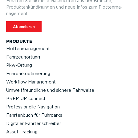
Erhalten Sie aktuelle Nachrichten aus der Branche,
Produktan­kün­di­gungen und neue Infos zum Flotten­ma­
nagement.
Abonnieren
PRODUKTE
Flotten­ma­nagement
Fahrzeu­g­ortung
Pkw-Ortung
Fuhrpar­k­op­ti­mierung
Workflow Management
Umwelt­freund­liche und sichere Fahrweise
PREMIUM.connect
Profes­sio­nelle Navigation
Fahrtenbuch für Fuhrparks
Digitaler Fahrten­schreiber
Asset Tracking