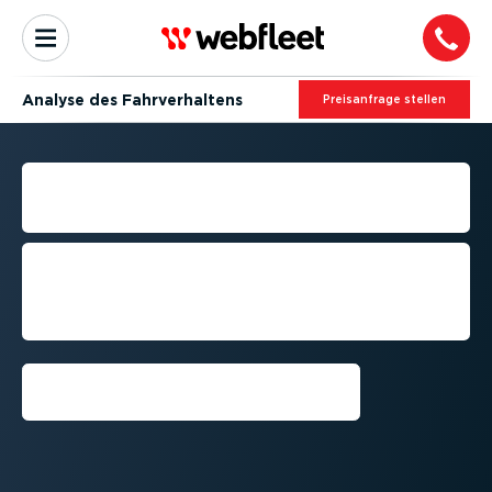
Analyse des Fahrver­haltens
Preis­an­frage stellen
MONITORING DER FAHRER­
LEISTUNG
Vorführung anfordern