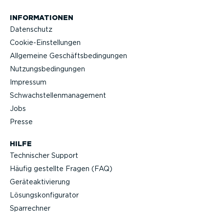
INFOR­MA­TIONEN
Datenschutz
Cookie-Ein­stel­lungen
Allgemeine Geschäfts­be­din­gungen
Nutzungs­be­din­gungen
Impressum
Schwach­stel­len­ma­nagement
Jobs
Presse
HILFE
Technischer Support
Häufig gestellte Fragen (FAQ)
Geräteak­ti­vierung
Lösungs­kon­fi­gu­rator
Sparrechner