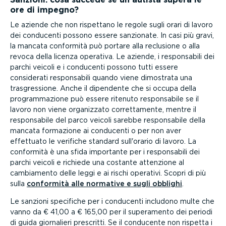
ore di impegno?
Le aziende che non rispettano le regole sugli orari di lavoro
dei conducenti possono essere sanzionate. In casi più gravi,
la mancata conformità può portare alla reclusione o alla
revoca della licenza operativa. Le aziende, i respon­sabili dei
parchi veicoli e i conducenti possono tutti essere
considerati respon­sabili quando viene dimostrata una
trasgres­sione. Anche il dipendente che si occupa della
program­ma­zione può essere ritenuto respon­sabile se il
lavoro non viene organizzato corret­ta­mente, mentre il
respon­sabile del parco veicoli sarebbe respon­sabile della
mancata formazione ai conducenti o per non aver
effettuato le verifiche standard sull'orario di lavoro. La
conformità è una sfida importante per i respon­sabili dei
parchi veicoli e richiede una costante attenzione al
cambiamento delle leggi e ai rischi operativi. Scopri di più
sulla
conformità alle normative e sugli obblighi
.
Le sanzioni specifiche per i conducenti includono multe che
vanno da € 41,00 a € 165,00 per il superamento dei periodi
di guida giornalieri prescritti. Se il conducente non rispetta i