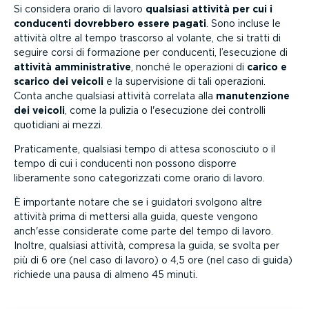
Si considera orario di lavoro
qualsiasi attività per cui i
conducenti dovrebbero essere pagati
. Sono incluse le
attività oltre al tempo trascorso al volante, che si tratti di
seguire corsi di formazione per conducenti, l’esecuzione di
attività ammini­strative
, nonché le operazioni di
carico e
scarico dei veicoli
e la super­vi­sione di tali operazioni.
Conta anche qualsiasi attività correlata alla
manuten­zione
dei veicoli
, come la pulizia o l'esecuzione dei controlli
quotidiani ai mezzi.
Prati­ca­mente, qualsiasi tempo di attesa sconosciuto o il
tempo di cui i conducenti non possono disporre
liberamente sono catego­rizzati come orario di lavoro.
È importante notare che se i guidatori svolgono altre
attività prima di mettersi alla guida, queste vengono
anch'esse considerate come parte del tempo di lavoro.
Inoltre, qualsiasi attività, compresa la guida, se svolta per
più di 6 ore (nel caso di lavoro) o 4,5 ore (nel caso di guida)
richiede una pausa di almeno 45 minuti.