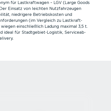
nym für Lastkraft­wagen – LGV (Large Goods
 Der Einsatz von leichten Nutzfahr­zeugen
i­lität, niedrigere Betriebs­kosten und
n­for­de­rungen (im Vergleich zu Lastkraft­
wiegen einschließlich Ladung maximal 3,5 t.
ideal für Stadt­ge­bie­t-­Lo­gistik, Service­ab­
­livery.