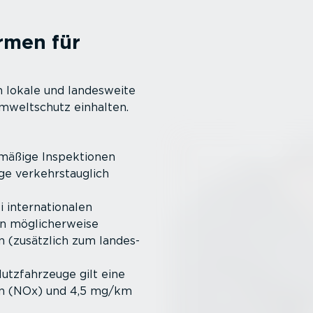
rmen für
 lokale und landesweite
mwelt­schutz einhalten.
mäßige Inspek­tionen
euge verkehrstauglich
 inter­na­tio­nalen
n mögli­cher­weise
n (zusätzlich zum landes­
utzfahr­zeuge gilt eine
n (NOx) und 4,5 mg/km