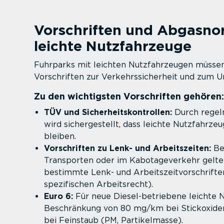
Vorschriften und Abgasno
leichte Nutzfahr­zeuge
Fuhrparks mit leichten Nutzfahr­zeugen müssen
Vorschriften zur Verkehrs­si­cherheit und zum U
Zu den wichtigsten Vorschriften gehören:
TÜV und Sicher­heits­kon­trollen:
Durch regel
wird sicher­ge­stellt, dass leichte Nutzfahr­z
bleiben.
Vorschriften zu Lenk- und Arbeits­zeiten:
Bei
Transporten oder im Kabota­ge­verkehr gelte
bestimmte Lenk- und Arbeits­zeit­vor­schrifte
spe­zi­fi­schen Arbeits­recht).
Euro 6:
Für neue Diesel-­be­triebene leichte N
Beschränkung von 80 mg/km bei Stickoxide
bei Feinstaub (PM, Parti­kel­masse).