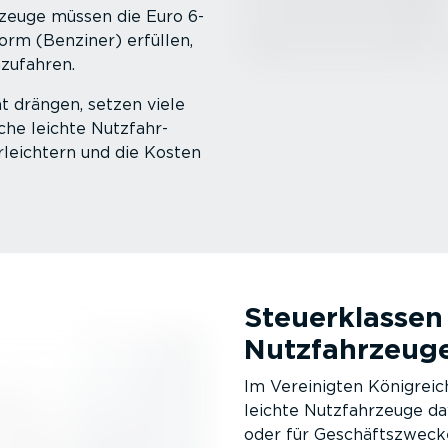
­zeuge müssen die Euro 6-
rm (Benziner) erfüllen,
nzufahren.
t drängen, setzen viele
sche leichte Nutzfahr­
rleichtern und die Kosten
Steuer­klassen
Nutzfahr­zeug
Im Vereinigten Königreich
leichte Nutzfahr­zeuge da
oder für Geschäfts­zweck