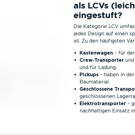
als LCVs (leic
eingestuft?
Die Kategorie LCV umfas
jedes Design auf einen sp
ist. Zu den häufigsten Va
Kastenwagen
– für de
Crew-­Trans­porter
und 
und für Ladung.
Pickups
– haben in der
Baumaterial.
Geschlossene Transpor
geschlos­senen Lagerr
Elektro­trans­porter
– g
nachhal­tigen Einsatz in 