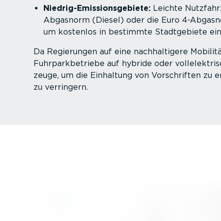
Niedri­g-E­mis­si­ons­ge­biete:
Leichte Nutzfahr
Abgasnorm (Diesel) oder die Euro 4-Abgasno
um kostenlos in bestimmte Stadt­ge­biete ei
Da Regierungen auf eine nachhal­tigere Mobilitä
Fuhrpark­be­triebe auf hybride oder vollelek­tri
zeuge, um die Einhaltung von Vorschriften zu e
zu verringern.