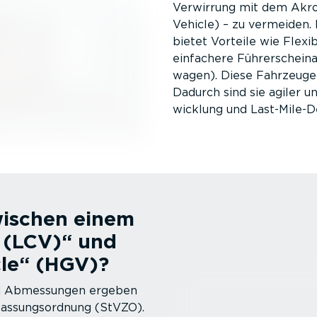
Verwirrung mit dem Akro
Vehicle) – zu vermeiden.
bietet Vorteile wie Flexi­b
einfachere Führer­schein­a
wagen). Diese Fahrzeuge 
Dadurch sind sie agiler und 
wicklung und Last-­Mi­le-­De
wischen einem
 (LCV)“ und
le“ (HGV)?
und Abmessungen ergeben
­las­sungs­ordnung (StVZO).