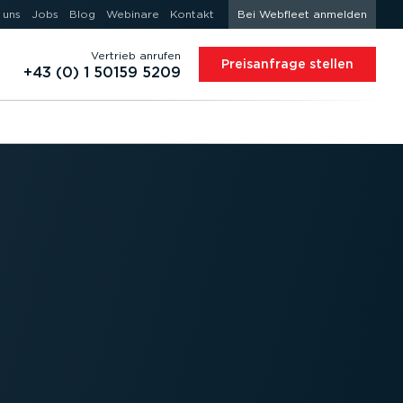
 uns
Jobs
Blog
Webinare
Kontakt
Bei Webfleet anmelden
Vertrieb anrufen
Preis­an­frage stellen
+43 (0) 1 50159 5209