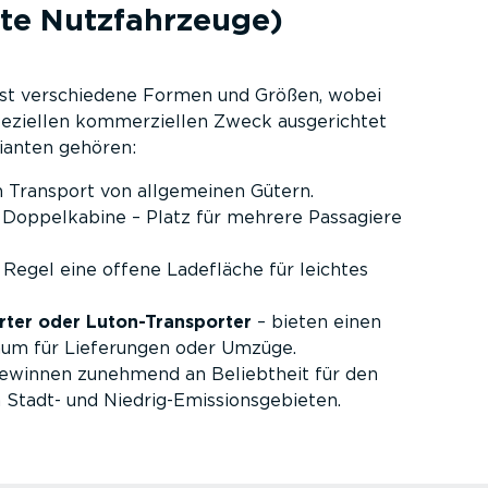
hte Nutzfahr­zeuge)
st verschiedene Formen und Größen, wobei
eziellen kommer­zi­ellen Zweck ausge­richtet
rianten gehören:
n Transport von allgemeinen Gütern.
Doppel­kabine – Platz für mehrere Passagiere
 Regel eine offene Ladefläche für leichtes
ter oder Luton-­Trans­porter
– bieten einen
aum für Lieferungen oder Umzüge.
ewinnen zunehmend an Beliebtheit für den
Stadt- und Niedri­g-E­mis­si­ons­ge­bieten.