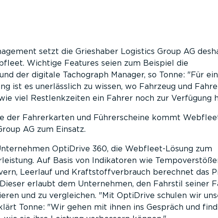
agement setzt die Grieshaber Logistics Group AG desha
fleet. Wichtige Features seien zum Beispiel die
nd der digitale Tachograph Manager, so Tonne:
Für ei
g ist es unerlässlich zu wissen, wo Fahrzeug und Fahre
ie viel Restlenkzeiten ein Fahrer noch zur Verfügung h
le der Fahrerkarten und Führerscheine kommt Webfleet
 Group AG zum Einsatz.
 Unternehmen OptiDrive 360, die Webfleet-Lösung zum
eistung. Auf Basis von Indikatoren wie Tempoverstöße
vern, Leerlauf und Kraftstoffverbrauch berechnet das
 Dieser erlaubt dem Unternehmen, den Fahrstil seiner F
ieren und zu vergleichen.
Mit OptiDrive schulen wir uns
rklärt Tonne:
Wir gehen mit ihnen ins Gespräch und fin