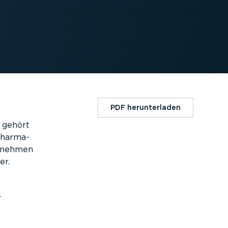
PDF herun­ter­laden
 gehört
Pharma-
ernehmen
er.
t
.