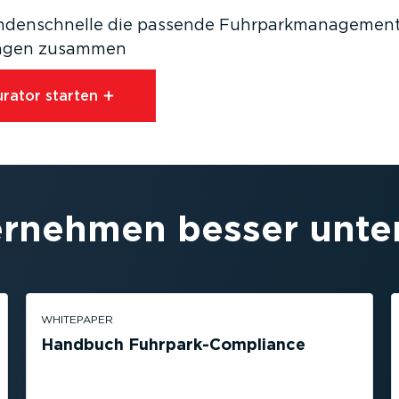
n­den­schnelle die passende Fuhrpark­ma­nage­ment
rungen zusammen
­rator starten⁠
ernehmen besser unter
WHITEPAPER
Handbuch Fuhrpar­k-­Com­p­liance