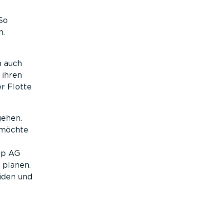
So
n.
n auch
 ihren
r Flotte
gehen.
 möchte
-
up AG
l planen.
iden und