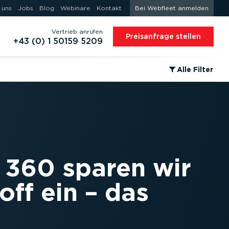
 uns
Jobs
Blog
Webinare
Kontakt
Bei Webfleet anmelden
Vertrieb anrufen
Preis­an­frage stellen
+43 (0) 1 50159 5209
⁠Alle Filter
 360 sparen wir
off ein – das