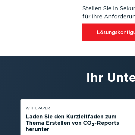
Stellen Sie in Seku
für Ihre Anfor­de­
Lösungs­kon­fi­gu
Ihr Unt
WHITEPAPER
Laden Sie den Kurzleit­faden zum
Thema Erstellen von CO
-Reports
2
herunter