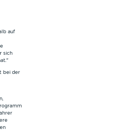
lb auf
ne
r sich
at.
 bei der
n,
 Programm
ahrer
ere
den