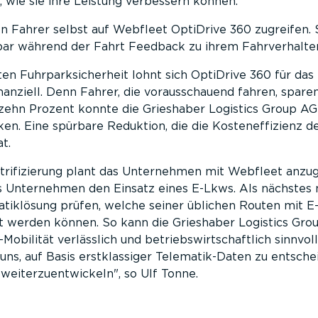
wie sie ihre Leistung verbessern können.
n Fahrer selbst auf Webfleet OptiDrive 360 zugreifen. 
lbar während der Fahrt Feedback zu ihrem Fahrverhalte
n Fuhrparksicherheit lohnt sich OptiDrive 360 für das
anziell. Denn Fahrer, die vorausschauend fahren, spare
 zehn Prozent konnte die Grieshaber Logistics Group AG
en. Eine spürbare Reduktion, die die Kosteneffizienz de
t.
rifizierung plant das Unternehmen mit Webfleet anzu
as Unternehmen den Einsatz eines E-Lkws. Als nächstes
atiklösung prüfen, welche seiner üblichen Routen mit E
t werden können. So kann die Grieshaber Logistics Gro
E-Mobilität verlässlich und betriebswirtschaftlich sinnvol
ns, auf Basis erstklassiger Telematik-Daten zu entsche
 weiterzuentwickeln
, so Ulf Tonne.