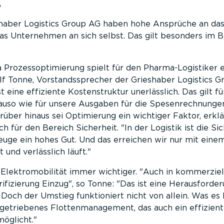
e
haber Logistics Group AG haben hohe Ansprüche an da
s Unternehmen an sich selbst. Das gilt besonders im B
Prozessoptimierung spielt für den Pharma-Logistiker 
Ulf Tonne, Vorstandssprecher der Grieshaber Logistics G
t eine effiziente Kostenstruktur unerlässlich. Das gilt f
auso wie für unsere Ausgaben für die Spesenrechnunge
über hinaus sei Optimierung ein wichtiger Faktor, erklär
ch für den Bereich Sicherheit.
In der Logistik ist die Si
euge ein hohes Gut. Und das erreichen wir nur mit eine
 und verlässlich läuft.
lektromobilität immer wichtiger.
Auch in kommerziel
rifizierung Einzug
, so Tonne:
Das ist eine Herausforder
 Doch der Umstieg funktioniert nicht von allein. Was es 
tengetriebenes Flottenmanagement, das auch ein effizien
öglicht.