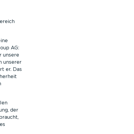
s
ereich
eine
roup AG:
ür unsere
n unserer
t er. Das
cherheit
m
len
ung, der
braucht,
tes