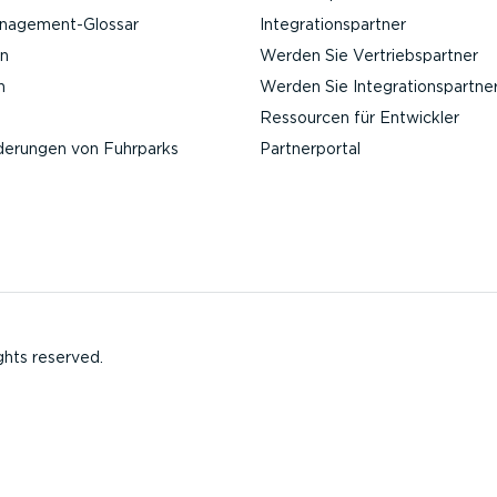
anagement-Glossar
Integra­ti­ons­partner
n
Werden Sie Vertriebs­partner
n
Werden Sie Integra­ti­ons­partne
Ressourcen für Entwickler
­de­rungen von Fuhrparks
Partner­portal
ghts reserved.