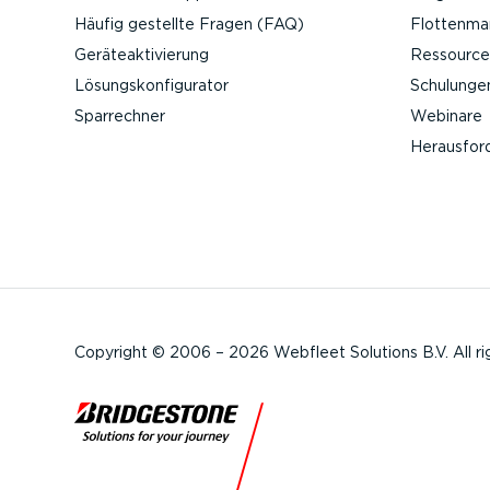
Häufig gestellte Fragen (FAQ)
Flotten­m
Geräteak­ti­vierung
Ressource
Lösungs­kon­fi­gu­rator
Schulunge
Sparrechner
Webinare
Heraus­for
Copyright © 2006 – 2026 Webfleet Solutions B.V. All ri