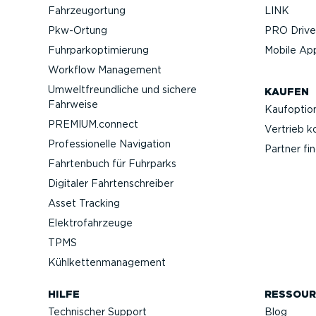
Fahrzeu­g­ortung
LINK
Pkw-Ortung
PRO Driver
Fuhrpar­k­op­ti­mierung
Mobile Ap
Workflow Management
Umwelt­freund­liche und sichere
KAUFEN
Fahrweise
Kaufop­tio
PREMIUM.connect
Vertrieb k
Profes­sio­nelle Navigation
Partner fi
Fahrtenbuch für Fuhrparks
Digitaler Fahrten­schreiber
Asset Tracking
Elektro­fahr­zeuge
TPMS
Kühlket­ten­ma­nagement
HILFE
RESSOUR
Technischer Support
Blog