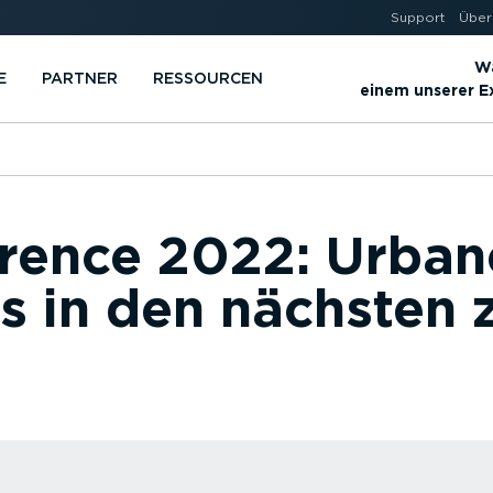
Support
Über
Wä
E
PARTNER
RESSOURCEN
einem unserer 
rence 2022: Urban
es in den nächsten 