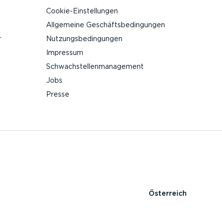
Cookie-Ein­stel­lungen
Allgemeine Geschäfts­be­din­gungen
r
Nutzungs­be­din­gungen
Impressum
Schwach­stel­len­ma­nagement
Jobs
Presse
Österreich