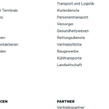
Transport und Logistik
 Terminals
Kurier­dienste
ps
Perso­nen­transport
Versorger
Gesund­heits­wesen
nen
Rettungs­dienste
ontak­tieren
Vertriebs­flotte
nden
Baugewerbe
Kühltrans­porte
Landwirt­schaft
CEN
PARTNER
Vertriebs­partner