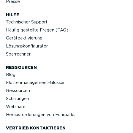
Presse
HILFE
Technischer Support
Häufig gestellte Fragen (FAQ)
Geräteak­ti­vierung
Lösungs­kon­fi­gu­rator
Sparrechner
RESSOURCEN
Blog
Flotten­management-Glossar
Ressourcen
Schulungen
Webinare
Heraus­for­de­rungen von Fuhrparks
VERTRIEB KONTAK­TIEREN