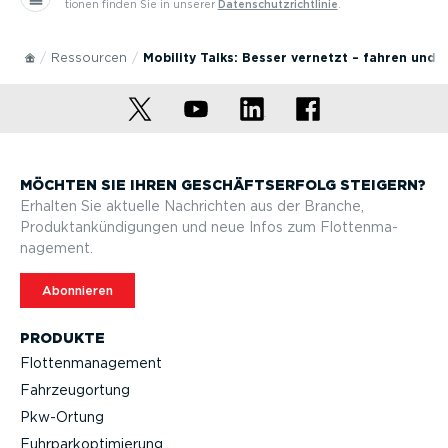
tionen finden Sie in unserer
Daten­schutz­richt­linie
.
Ressourcen
Mobility Talks: Besser vernetzt – fahren und 
MÖCHTEN SIE IHREN GESCHÄFTS­ERFOLG STEIGERN?
Erhalten Sie aktuelle Nachrichten aus der Branche,
Produktan­kün­di­gungen und neue Infos zum Flotten­ma­
nagement.
Abonnieren
PRODUKTE
Flotten­ma­nagement
Fahrzeu­g­ortung
Pkw-Ortung
Fuhrpar­k­op­ti­mierung