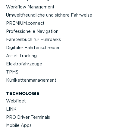
Workflow Management
Umwelt­freund­liche und sichere Fahrweise
PREMIUM.connect
Profes­sio­nelle Navigation
Fahrtenbuch für Fuhrparks
Digitaler Fahrten­schreiber
Asset Tracking
Elektro­fahr­zeuge
TPMS
Kühlket­ten­ma­nagement
TECHNOLOGIE
Webfleet
LINK
PRO Driver Terminals
Mobile Apps