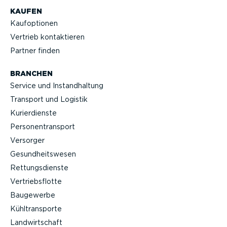
KAUFEN
Kaufop­tionen
Vertrieb kontak­tieren
Partner finden
BRANCHEN
Service und Instand­haltung
Transport und Logistik
Kurier­dienste
Perso­nen­transport
Versorger
Gesund­heits­wesen
Rettungs­dienste
Vertriebs­flotte
Baugewerbe
Kühltrans­porte
Landwirt­schaft