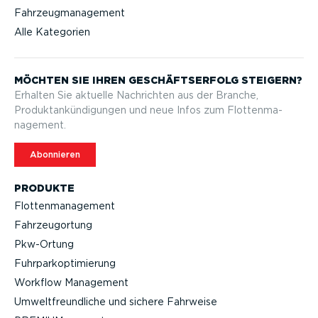
Fahrzeugmanagement
Alle Kategorien
MÖCHTEN SIE IHREN GESCHÄFTS­ERFOLG STEIGERN?
Erhalten Sie aktuelle Nachrichten aus der Branche,
Produktan­kün­di­gungen und neue Infos zum Flotten­ma­
nagement.
Abonnieren
PRODUKTE
Flotten­ma­nagement
Fahrzeu­g­ortung
Pkw-Ortung
Fuhrpar­k­op­ti­mierung
Workflow Management
Umwelt­freund­liche und sichere Fahrweise