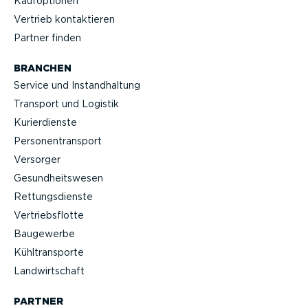
Kaufop­tionen
Vertrieb kontak­tieren
Partner finden
BRANCHEN
Service und Instand­haltung
Transport und Logistik
Kurier­dienste
Perso­nen­transport
Versorger
Gesund­heits­wesen
Rettungs­dienste
Vertriebs­flotte
Baugewerbe
Kühltrans­porte
Landwirt­schaft
PARTNER