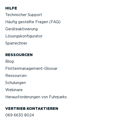
HILFE
Technischer Support
Häufig gestellte Fragen (FAQ)
Geräteak­ti­vierung
Lösungs­kon­fi­gu­rator
Sparrechner
RESSOURCEN
Blog
Flotten­management-Glossar
Ressourcen
Schulungen
Webinare
Heraus­for­de­rungen von Fuhrparks
VERTRIEB KONTAK­TIEREN
069 6630 8024