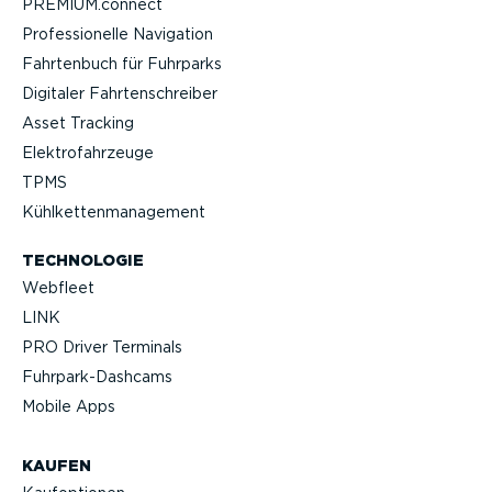
PREMIUM.connect
Profes­sio­nelle Navigation
Fahrtenbuch für Fuhrparks
Digitaler Fahrten­schreiber
Asset Tracking
Elektro­fahr­zeuge
TPMS
Kühlket­ten­ma­nagement
TECHNOLOGIE
Webfleet
LINK
PRO Driver Terminals
Fuhrpar­k-Da­shcams
Mobile Apps
KAUFEN