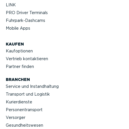
LINK
PRO Driver Terminals
Fuhrpar­k-Da­shcams
Mobile Apps
KAUFEN
Kaufop­tionen
Vertrieb kontak­tieren
Partner finden
BRANCHEN
Service und Instand­haltung
Transport und Logistik
Kurier­dienste
Perso­nen­transport
Versorger
Gesund­heits­wesen