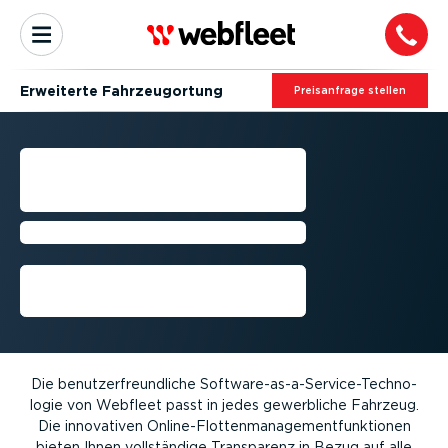
Erweiterte Fahrzeu­g­ortung
Preis­an­frage stellen
ERWEITERTE
FAHRZEU­G­ORTUNG
Webfleet + LINK 640
Vorführung anfordern
Die benut­zer­freund­liche Software-as-a-­Ser­vice­-­Tech­no­
logie von Webfleet passt in jedes gewerbliche Fahrzeug.
Die innovativen Online-­Flot­ten­ma­nage­ment­funk­tionen
bieten Ihnen vollständige Transparenz in Bezug auf alle