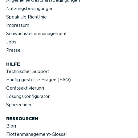
Allgemeine Geschäfts­be­din­gungen
Nutzungs­be­din­gungen
Speak Up Richtlinie
Impressum
Schwach­stel­len­ma­nagement
Jobs
Presse
HILFE
Technischer Support
Häufig gestellte Fragen (FAQ)
Geräteak­ti­vierung
Lösungs­kon­fi­gu­rator
Sparrechner
RESSOURCEN
Blog
Flotten­management-Glossar