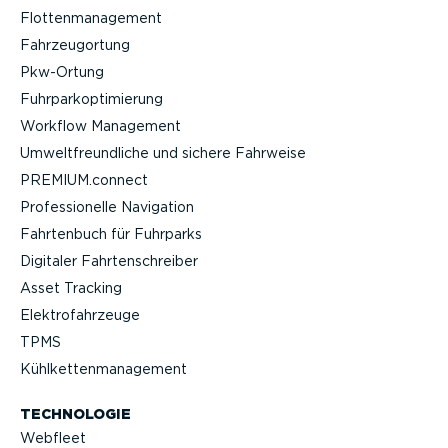
Flotten­ma­nagement
Fahrzeu­g­ortung
Pkw-Ortung
Fuhrpar­k­op­ti­mierung
Workflow Management
Umwelt­freund­liche und sichere Fahrweise
PREMIUM.connect
Profes­sio­nelle Navigation
Fahrtenbuch für Fuhrparks
Digitaler Fahrten­schreiber
Asset Tracking
Elektro­fahr­zeuge
TPMS
Kühlket­ten­ma­nagement
TECHNOLOGIE
Webfleet