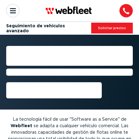
Seguimiento de vehículos
Solicitar precios
avanzado
SEGUIMIENTO DE
VEHÍCULOS AVANZADO
Webfleet + LINK 640
Conseguir una demo
La tecnología fácil de usar "Software as a Service" de
Webfleet
se adapta a cualquier vehículo comercial. Las
innovadoras capacidades de gestión de flotas online te
propor­cionan una total visibilidad de todo lo que ocurre en