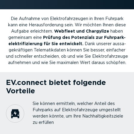
Die Aufnahme von Elektro­fahr­zeugen in Ihren Fuhrpark
kann eine Heraus­for­derung sein. Wir möchten Ihnen diese
Aufgabe erleichtern.
Webfleet und Chargylize
haben
gemeinsam eine
Prüfung des Potenzials zur Fuhrpark­
elek­tri­fi­zierung für Sie entwickelt.
Dank unserer aussa­
ge­kräf­tigen Telema­tik­daten können Sie besser, einfacher
und schneller entscheiden, ob und wie Sie Elektro­fahr­zeuge
aufnehmen und wie Sie maximalen Wert daraus schöpfen.
EV.connect bietet folgende
Vorteile
Sie können ermitteln, welcher Anteil des
Fuhrparks auf Elektro­fahr­zeuge umgestellt
werden könnte, um Ihre Nachhal­tig­keits­ziele
zu erfüllen