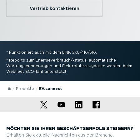
Vertrieb kontak­tieren
*
Funktio­niert auch mit dem LINK 2x0/410/510.
*
Reports zum Energie­ver­brauch/-status, automa­tische
Wartungs­er­in­ne­rungen und Elektro­fahr­zeug­daten werden beim
Webfleet ECO-Tarif unterstützt
Produkte
EV.connect
MÖCHTEN SIE IHREN GESCHÄFTS­ERFOLG STEIGERN?
Erhalten Sie aktuelle Nachrichten aus der Branche,