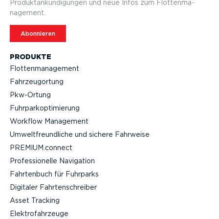
Produktan­kün­di­gungen und neue Infos zum Flotten­ma­
nagement.
Abonnieren
PRODUKTE
Flotten­ma­nagement
Fahrzeu­g­ortung
Pkw-Ortung
Fuhrpar­k­op­ti­mierung
Workflow Management
Umwelt­freund­liche und sichere Fahrweise
PREMIUM.connect
Profes­sio­nelle Navigation
Fahrtenbuch für Fuhrparks
Digitaler Fahrten­schreiber
Asset Tracking
Elektro­fahr­zeuge