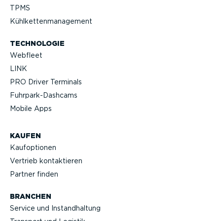
TPMS
Kühlket­ten­ma­nagement
TECHNOLOGIE
Webfleet
LINK
PRO Driver Terminals
Fuhrpar­k-Da­shcams
Mobile Apps
KAUFEN
Kaufop­tionen
Vertrieb kontak­tieren
Partner finden
BRANCHEN
Service und Instand­haltung