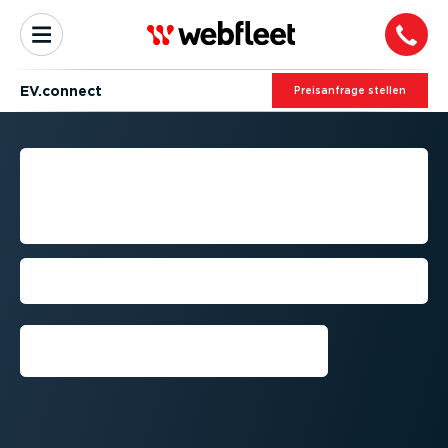
EV.connect
Preis­an­frage stellen
DATEN­GE­STÜTZTE
FUHRPARK­ELEK­TRI­FI­
ZIERUNG
Mit der kombi­nierten Leistung von
Webfleet und Chargylize
Vorführung anfordern