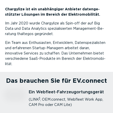
Chargylize ist ein unabhän­giger Anbieter daten­ge­
stützter Lösungen im Bereich der Elektro­mo­bi­lität.
Im Jahr 2020 wurde Chargylize als Spin-off der auf Big
Data und Data Analytics spezia­li­sierten Manage­men­t-Be­
ratung thaltegos gegründet.
Ein Team aus Enthu­si­asten, Entwicklern, Daten­spe­zia­listen
und erfahrenen Startup-­Ma­nagern arbeitet daran,
innovative Services zu schaffen. Das Unternehmen bietet
verschiedene SaaS-­Pro­dukte im Bereich der Elektro­mo­bi­
lität.
Das brauchen Sie für EV.connect
Ein Webfleet-Fahrzeug­ortungs­gerät
1
(LINK
, OEM.connect, Webfleet Work App,
CAM Pro oder CAM Lite)