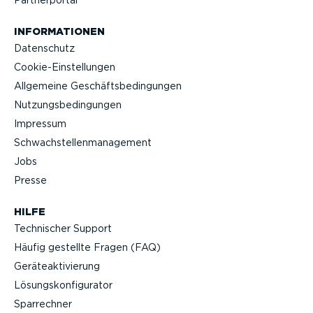
Partner­portal
INFOR­MA­TIONEN
Datenschutz
Cookie-Ein­stel­lungen
Allgemeine Geschäfts­be­din­gungen
Nutzungs­be­din­gungen
Impressum
Schwach­stel­len­ma­nagement
Jobs
Presse
HILFE
Technischer Support
Häufig gestellte Fragen (FAQ)
Geräteak­ti­vierung
Lösungs­kon­fi­gu­rator
Sparrechner