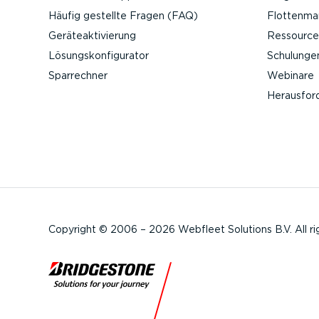
Häufig gestellte Fragen (FAQ)
Flotten­m
Geräteak­ti­vierung
Ressource
Lösungs­kon­fi­gu­rator
Schulunge
Sparrechner
Webinare
Heraus­for
Copyright © 2006 – 2026 Webfleet Solutions B.V. All ri