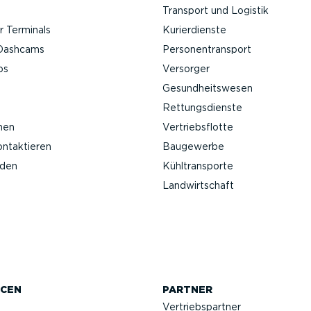
Transport und Logistik
 Terminals
Kurier­dienste
Da­shcams
Perso­nen­transport
ps
Versorger
Gesund­heits­wesen
Rettungs­dienste
nen
Vertriebs­flotte
ontak­tieren
Baugewerbe
nden
Kühltrans­porte
Landwirt­schaft
CEN
PARTNER
Vertriebs­partner