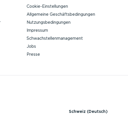
Cookie-Ein­stel­lungen
Allgemeine Geschäfts­be­din­gungen
r
Nutzungs­be­din­gungen
Impressum
Schwach­stel­len­ma­nagement
Jobs
Presse
Schweiz (Deutsch)