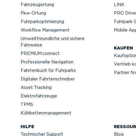
Fahrzeu­g­ortung
LINK
Pkw-Ortung
PRO Driver
Fuhrpar­k­op­ti­mierung
Fuhrpar­k-
Workflow Management
Mobile Ap
Umwelt­freund­liche und sichere
Fahrweise
KAUFEN
PREMIUM.connect
Kaufop­tio
Profes­sio­nelle Navigation
Vertrieb k
Fahrtenbuch für Fuhrparks
Partner fi
Digitaler Fahrten­schreiber
Asset Tracking
Elektro­fahr­zeuge
TPMS
Kühlket­ten­ma­nagement
HILFE
RESSOUR
Technischer Support
Blog