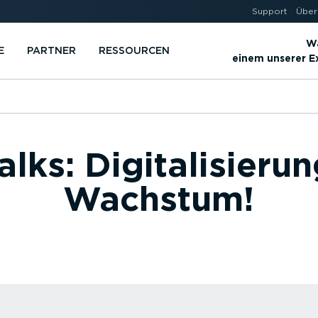
Support
Über
Wä
E
PARTNER
RESSOURCEN
einem unserer 
alks: Digitalisierun
Wachstum!