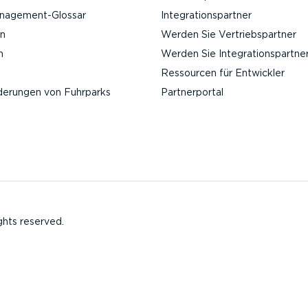
anagement-Glossar
Integra­ti­ons­partner
n
Werden Sie Vertriebs­partner
n
Werden Sie Integra­ti­ons­partne
Ressourcen für Entwickler
­de­rungen von Fuhrparks
Partner­portal
ghts reserved.