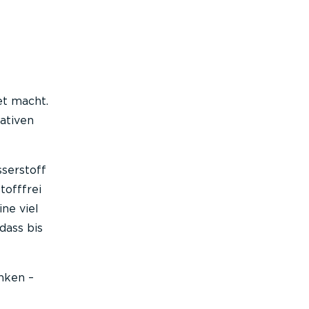
et macht.
ativen
serstoff
tofffrei
ne viel
dass bis
nken –