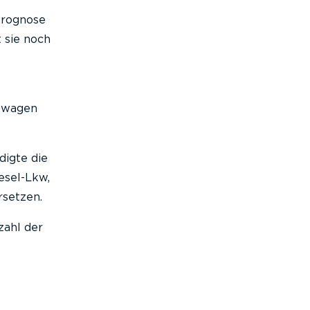
Prognose
 sie noch
stwagen
digte die
iesel-Lkw,
rsetzen.
zahl der