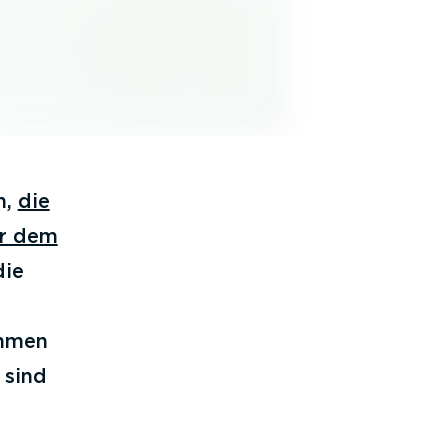
n,
die
er dem
die
ehmen
 sind