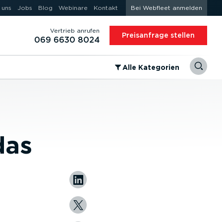
 uns
Jobs
Blog
Webinare
Kontakt
Bei Webfleet anmelden
Vertrieb anrufen
Preis­an­frage stellen
069 6630 8024
⁠Alle Kategorien
das