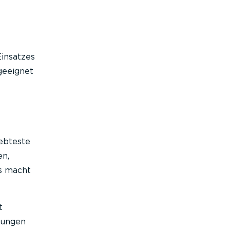
Einsatzes
 geeignet
iebteste
en,
as macht
t
kungen