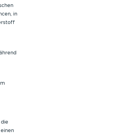
ischen
cen, in
rstoff
während
em
 die
 einen