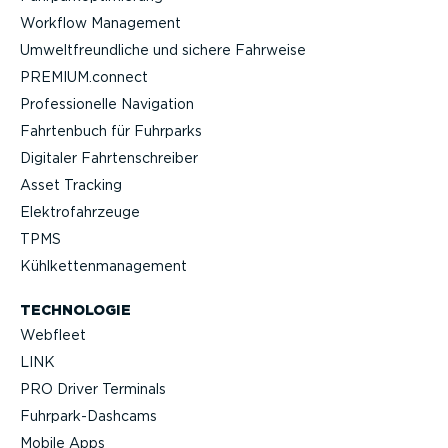
Workflow Management
Umwelt­freund­liche und sichere Fahrweise
PREMIUM.connect
Profes­sio­nelle Navigation
Fahrtenbuch für Fuhrparks
Digitaler Fahrten­schreiber
Asset Tracking
Elektro­fahr­zeuge
TPMS
Kühlket­ten­ma­nagement
TECHNOLOGIE
Webfleet
LINK
PRO Driver Terminals
Fuhrpar­k-Da­shcams
Mobile Apps