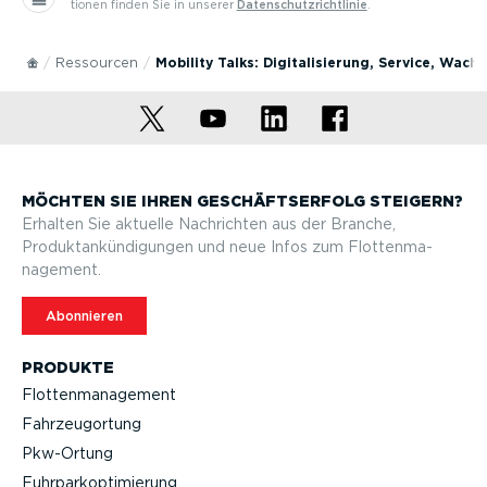
tionen finden Sie in unserer
Daten­schutz­richt­linie
.
Ressourcen
Mobility Talks: Digitalisierung, Service, Wach
MÖCHTEN SIE IHREN GESCHÄFTS­ERFOLG STEIGERN?
Erhalten Sie aktuelle Nachrichten aus der Branche,
Produktan­kün­di­gungen und neue Infos zum Flotten­ma­
nagement.
Abonnieren
PRODUKTE
Flotten­ma­nagement
Fahrzeu­g­ortung
Pkw-Ortung
Fuhrpar­k­op­ti­mierung