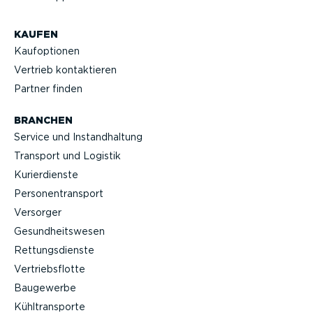
KAUFEN
Kaufop­tionen
Vertrieb kontak­tieren
Partner finden
BRANCHEN
Service und Instand­haltung
Transport und Logistik
Kurier­dienste
Perso­nen­transport
Versorger
Gesund­heits­wesen
Rettungs­dienste
Vertriebs­flotte
Baugewerbe
Kühltrans­porte