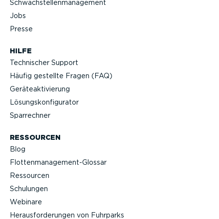
Schwach­stel­len­ma­nagement
Jobs
Presse
HILFE
Technischer Support
Häufig gestellte Fragen (FAQ)
Geräteak­ti­vierung
Lösungs­kon­fi­gu­rator
Sparrechner
RESSOURCEN
Blog
Flotten­management-Glossar
Ressourcen
Schulungen
Webinare
Heraus­for­de­rungen von Fuhrparks