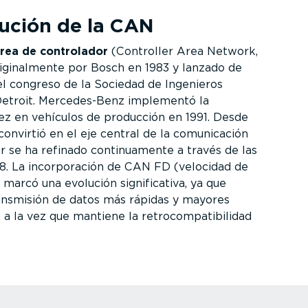
lución de la CAN
área de controlador
(Controller Area Network,
igi­nal­mente por Bosch en 1983 y lanzado de
el congreso de la Sociedad de Ingenieros
etroit. Merce­de­s-Benz implementó la
ez en vehículos de producción en 1991. Desde
onvirtió en el eje central de la comuni­cación
r se ha refinado conti­nua­mente a través de las
898. La incor­po­ración de CAN FD (velocidad de
 marcó una evolución signi­fi­cativa, ya que
ansmisión de datos más rápidas y mayores
a la vez que mantiene la retro­com­pa­ti­bi­lidad