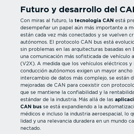
Futuro y desarrollo del C
Con miras al futuro, la
tecnología CAN
está pr
desempeñar un papel aún más importante a me
están cada vez más conectados y se vuelven cr
autónomos. El protocolo CAN bus está evolu­cio
sin problemas en las arqui­tec­turas basadas en
una comuni­cación más sofisticada de vehículo a
(V2X). A medida que los vehículos eléctricos y 
conducción autónomos exigen un mayor ancho 
intercambio de datos más complejo, se están de
mejoradas de CAN para coexistir con protocolos
que se mantiene la confia­bi­lidad y la renta­bi­li
estándar de la industria. Más allá de las
aplica­
CAN bus
se está expandiendo a la automa­ti­zaci
médicos e incluso la industria aeroes­pacial, lo 
lidad y una relevancia duradera en un mundo ca
nectado.