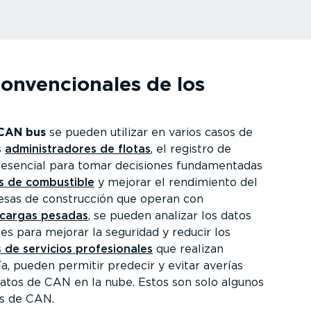
onven­cio­nales de los
 CAN bus
se pueden utilizar en varios casos de
s
adminis­tra­dores de flotas
, el registro de
 esencial para tomar decisiones funda­men­tadas
os de combustible
y mejorar el rendimiento del
esas de construcción que operan con
 cargas pesadas
, se pueden analizar los datos
es para mejorar la seguridad y reducir los
de servicios profe­sio­nales
que realizan
, pueden permitir predecir y evitar averías
datos de CAN en la nube. Estos son solo algunos
os de CAN.