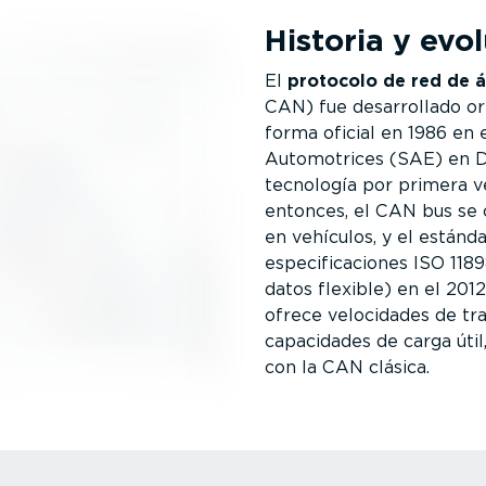
Historia y evo
El
protocolo de red de 
CAN) fue desarro­llado or
forma oficial en 1986 en 
Automo­trices (SAE) en D
tecnología por primera v
entonces, el CAN bus se c
en vehículos, y el estánda
especi­fi­ca­ciones ISO 11
datos flexible) en el 2012
ofrece velocidades de tr
capacidades de carga útil, 
con la CAN clásica.