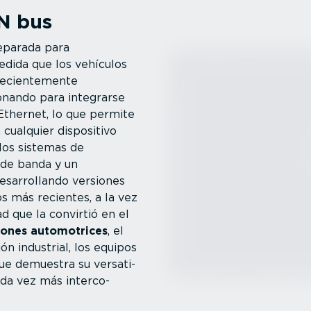
AN bus
eparada para
dida que los vehículos
ecien­te­mente
­nando para integrarse
 Ethernet, lo que permite
 cualquier dispositivo
los sistemas de
de banda y un
sarro­llando versiones
 más recientes, a la vez
dad que la convirtió en el
ciones automo­trices
, el
ón industrial, los equipos
que demuestra su versa­ti­
da vez más inter­co­