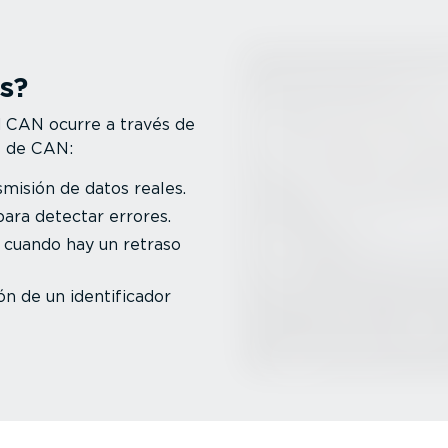
s?
d CAN ocurre a través de
s de CAN:
smisión de datos reales.
ara detectar errores.
 cuando hay un retraso
n de un identi­fi­cador