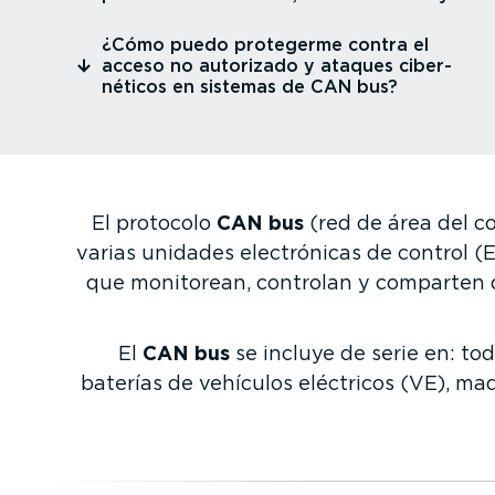
¿Cómo puedo protegerme contra el
⁠
acceso no autorizado y ataques ciber­
né­ticos en sistemas de CAN bus?
El protocolo
CAN bus
(red de área del c
varias unidades electró­nicas de control
que monitorean, controlan y comparten da
El
CAN bus
se incluye de serie en: to
baterías de vehículos eléctricos (VE), ma