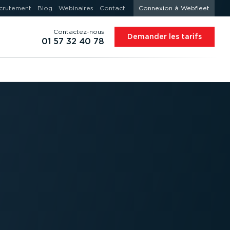
crutement
Blog
Webinaires
Contact
Connexion à Webfleet
Contac­tez-nous
Demander les tarifs
01 57 32 40 78