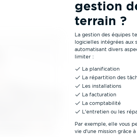
gestion d
terrain ?
La gestion des équipes ter
logicielles intégrées aux
automa­tisant divers aspec
limiter :
La plani­fi­cation
La répartition des tâc
Les instal­la­tions
La facturation
La compta­bilité
L'entretien ou les répa
Par exemple, elle vous p
vie d'une mission grâce à 