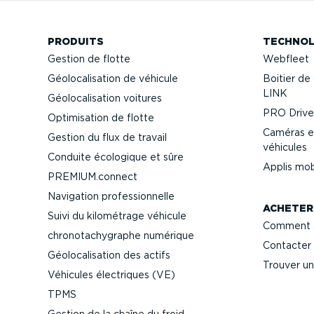
PRODUITS
TECHNOL
Gestion de flotte
Webfleet
Géolo­ca­li­sation de véhicule
Boitier de 
LINK
Géolo­ca­li­sation voitures
PRO Driver
Optimi­sation de flotte
Caméras e
Gestion du flux de travail
véhicules
Conduite écologique et sûre
Applis mob
PREMIUM.connect
Navigation profes­sion­nelle
ACHETER
Suivi du kilométrage véhicule
Comment a
chrono­ta­chy­graphe numérique
Contacter 
Géolo­ca­li­sation des actifs
Trouver un
Véhicules électriques (VE)
TPMS