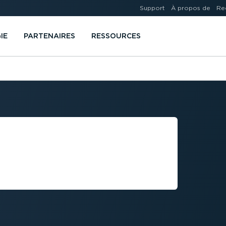
Support
À propos de
Re
IE
PARTENAIRES
RESSOURCES
TE LA
QUIPES