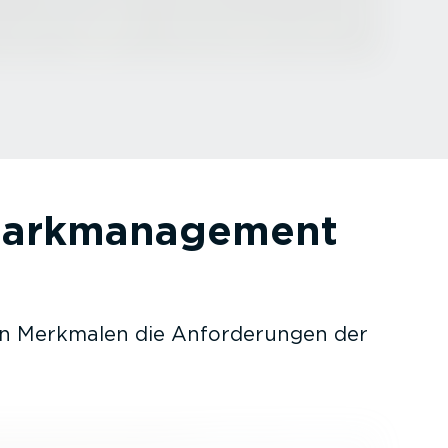
park­ma­nagement
 Merkmalen die Anfor­de­rungen der