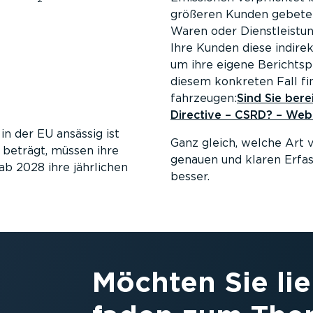
größeren Kunden gebeten,
Waren oder Dienst­leistung
Ihre Kunden diese indir
um ihre eigene Berichts­pf
diesem konkreten Fall fi
fahr­zeugen:
Sind Sie bere
Directive – CSRD? – Webf
in der EU ansässig ist
Ganz gleich, welche Art 
 beträgt, müssen ihre
genauen und klaren Erfa
ab 2028 ihre jährlichen
besser.
Möchten Sie lie