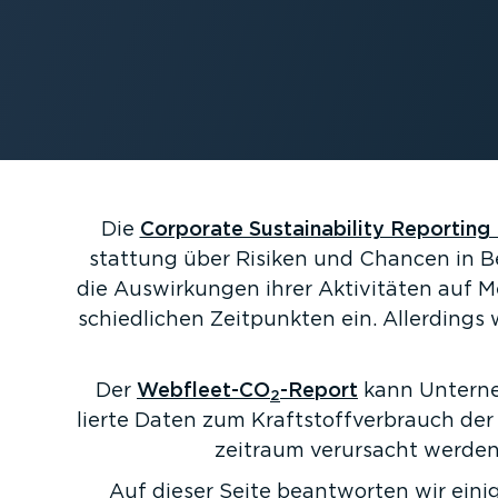
Die
Corporate Sustaina­bility Reporting
stattung über Risiken und Chancen in B
die Auswir­kungen ihrer Aktivitäten auf 
schied­lichen Zeitpunkten ein. Allerdin
Der
Webfleet-CO
-Report
kann Unterneh
2
lierte Daten zum Kraft­stoff­ver­brauch 
zeitraum verursacht werden.
Auf dieser Seite beantworten wir einig