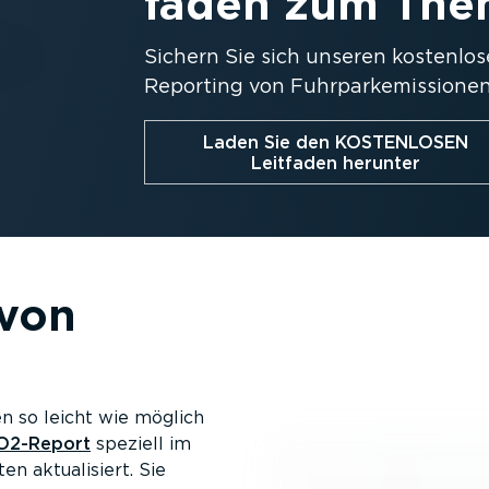
faden zum The
Sichern Sie sich unseren kostenlo
Reporting von Fuhrpar­ke­mis­sionen
Laden Sie den KOSTENLOSEN
Leitfaden herunter
von
 so leicht wie möglich
O2-Report
speziell im
 aktua­li­siert. Sie