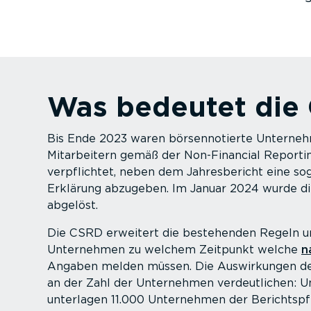
Was bedeutet die
Bis Ende 2023 waren börsen­no­tierte Unterne
Mitar­beitern gemäß der Non-Fi­nancial Report
verpflichtet, neben dem Jahres­be­richt eine soge
Erklärung abzugeben. Im Januar 2024 wurde 
abgelöst.
Die CSRD erweitert die bestehenden Regeln un
Unternehmen zu welchem Zeitpunkt welche
n
Angaben melden müssen. Die Auswir­kungen de
an der Zahl der Unternehmen verdeut­lichen: 
unterlagen 11.000 Unternehmen der Berichts­pf