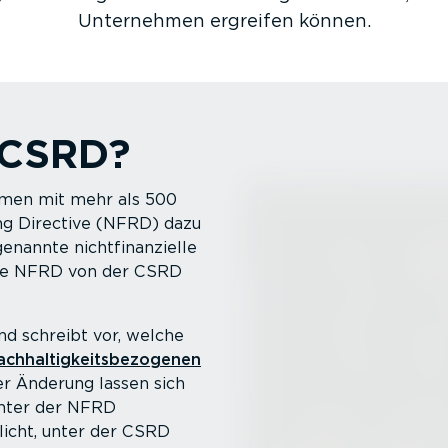
Unternehmen ergreifen können.
 CSRD?
hmen mit mehr als 500
ing Directive (NFRD) dazu
nannte nicht­fi­nan­zielle
die NFRD von der CSRD
d schreibt vor, welche
achhal­tig­keits­be­zo­genen
r Änderung lassen sich
Unter der NFRD
licht, unter der CSRD