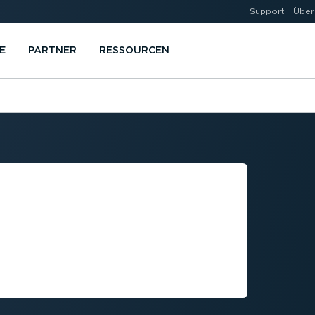
Support
Über
E
PARTNER
RESSOURCEN
 CSRD:
­KUNGEN HAT
HRPARK­MA­