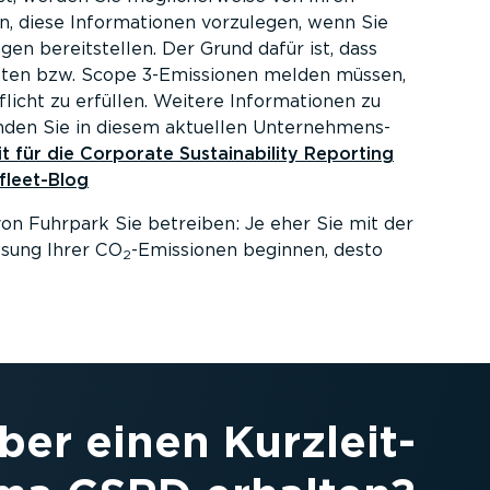
 diese Infor­ma­tionen vorzulegen, wenn Sie
en bereit­stellen. Der Grund dafür ist, dass
ekten bzw. Scope 3-Emissionen melden müssen,
licht zu erfüllen. Weitere Infor­ma­tionen zu
nden Sie in diesem aktuellen Unter­neh­mens­
it für die Corporate Sustaina­bility Reporting
lee­t-Blog
von Fuhrpark Sie betreiben: Je eher Sie mit der
ssung Ihrer CO
-Emissionen beginnen, desto
2
ber einen Kurzleit­