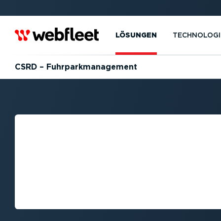
LÖSUNGEN
TECHNOLOGI
CSRD – Fuhrpark­ma­nagement
BEDEUTUNG VON
WELCHE AUSWIR
SIE AUF DAS FU
NAGEMENT?