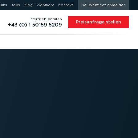
 uns
Jobs
Blog
Webinare
Kontakt
Bei Webfleet anmelden
Vertrieb anrufen
Preis­an­frage stellen
+43 (0) 1 50159 5209