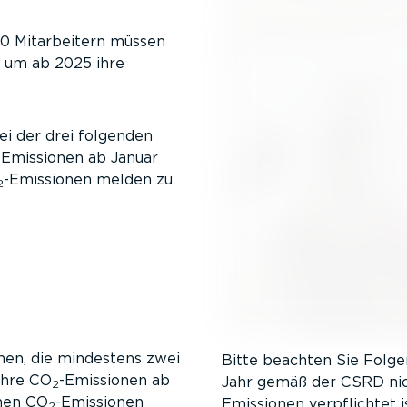
0 Mitar­beitern müssen
, um ab 2025 ihre
i der drei folgenden
-Emissionen ab Januar
-Emissionen melden zu
2
men, die mindestens zwei
Bitte beachten Sie Folg
 ihre CO
-Emissionen ab
Jahr gemäß der CSRD nich
2
chen CO
-Emissionen
Emissionen verpflichtet i
2