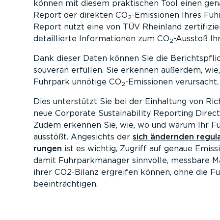
können mit diesem praktischen Tool einen gena
Report der direkten CO
-Emissionen Ihres Fuh
2
Report nutzt eine von TÜV Rheinland zerti­fi­zi
detail­lierte Infor­ma­tionen zum CO
-Ausstoß Ih
2
Dank dieser Daten können Sie die Berichts­pfl
souverän erfüllen. Sie erkennen außerdem, wie
Fuhrpark unnötige CO
-Emissionen verursacht.
2
Dies unterstützt Sie bei der Einhaltung von Rich
neue Corporate Sustaina­bility Reporting Direc
Zudem erkennen Sie, wie, wo und warum Ihr F
ausstößt. Angesichts der
sich ändernden regula­
rungen
ist es wichtig, Zugriff auf genaue Emissi
damit Fuhrpark­ma­nager sinnvolle, messbare
ihrer CO2-Bilanz ergreifen können, ohne die Fuhrp
beein­träch­tigen.