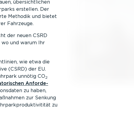
uen, übersicht­lichen
rparks erstellen. Der
erte Methodik und bietet
rer Fahrzeuge.
icht der neuen CSRD
, wo und warum Ihr
tlinien, wie etwa die
tive (CSRD) der EU.
uhrpark unnötig CO
2
to­ri­schen Anfor­de­
­ons­daten zu haben,
 Maßnahmen zur Senkung
ark­pro­duk­ti­vi­tität zu