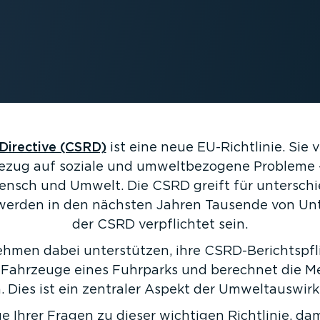
 Directive (CSRD)
ist eine neue EU-Richt­linie. Sie
ezug auf soziale und umwelt­be­zogene Probleme 
Mensch und Umwelt. Die CSRD greift für unter­sch
gs werden in den nächsten Jahren Tausende von U
der CSRD verpflichtet sein.
men dabei unter­stützen, ihre CSRD-Be­richts­pflic
der Fahrzeuge eines Fuhrparks und berechnet die 
 Dies ist ein zentraler Aspekt der Umwelt­aus­wir
e Ihrer Fragen zu dieser wichtigen Richtlinie, da