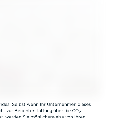
endes: Selbst wenn Ihr Unternehmen dieses
t zur Bericht­er­stattung über die CO
-
2
st, werden Sie mögli­cher­weise von Ihren