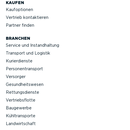
KAUFEN
Kaufop­tionen
Vertrieb kontak­tieren
Partner finden
BRANCHEN
Service und Instand­haltung
Transport und Logistik
Kurier­dienste
Perso­nen­transport
Versorger
Gesund­heits­wesen
Rettungs­dienste
Vertriebs­flotte
Baugewerbe
Kühltrans­porte
Landwirt­schaft