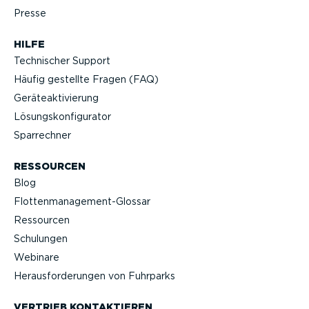
Presse
HILFE
Technischer Support
Häufig gestellte Fragen (FAQ)
Geräteak­ti­vierung
Lösungs­kon­fi­gu­rator
Sparrechner
RESSOURCEN
Blog
Flotten­management-Glossar
Ressourcen
Schulungen
Webinare
Heraus­for­de­rungen von Fuhrparks
VERTRIEB KONTAK­TIEREN