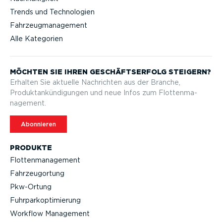
Trends und Technologien
Fahrzeugmanagement
Alle Kategorien
MÖCHTEN SIE IHREN GESCHÄFTS­ERFOLG STEIGERN?
Erhalten Sie aktuelle Nachrichten aus der Branche,
Produktan­kün­di­gungen und neue Infos zum Flotten­ma­
nagement.
Abonnieren
PRODUKTE
Flotten­ma­nagement
Fahrzeu­g­ortung
Pkw-Ortung
Fuhrpar­k­op­ti­mierung
Workflow Management