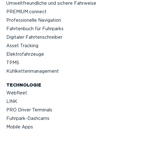
Umwelt­freund­liche und sichere Fahrweise
PREMIUM.connect
Profes­sio­nelle Navigation
Fahrtenbuch für Fuhrparks
Digitaler Fahrten­schreiber
Asset Tracking
Elektro­fahr­zeuge
TPMS
Kühlket­ten­ma­nagement
TECHNOLOGIE
Webfleet
LINK
PRO Driver Terminals
Fuhrpar­k-Da­shcams
Mobile Apps