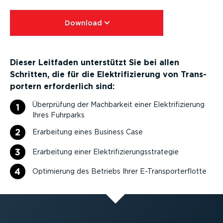
Download⁠
Dieser Leitfaden unterstützt Sie bei allen
Schritten, die für die Elektri­fi­zierung von Trans­
portern erfor­derlich sind:
Überprüfung der Machbarkeit einer Elektri­fi­zierung
1
Ihres Fuhrparks
2
Erarbeitung eines Business Case
3
Erarbeitung einer Elektri­fi­zie­rungs­stra­tegie
4
Optimierung des Betriebs Ihrer E-Trans­por­t­er­flotte