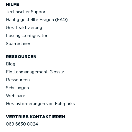
HILFE
Technischer Support
Häufig gestellte Fragen (FAQ)
Geräteak­ti­vierung
Lösungs­kon­fi­gu­rator
Sparrechner
RESSOURCEN
Blog
Flotten­management-Glossar
Ressourcen
Schulungen
Webinare
Heraus­for­de­rungen von Fuhrparks
VERTRIEB KONTAK­TIEREN
069 6630 8024