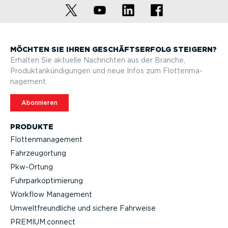
MÖCHTEN SIE IHREN GESCHÄFTS­ERFOLG STEIGERN?
Erhalten Sie aktuelle Nachrichten aus der Branche,
Produktan­kün­di­gungen und neue Infos zum Flotten­ma­
nagement.
Abonnieren
PRODUKTE
Flotten­ma­nagement
Fahrzeu­g­ortung
Pkw-Ortung
Fuhrpar­k­op­ti­mierung
Workflow Management
Umwelt­freund­liche und sichere Fahrweise
PREMIUM.connect