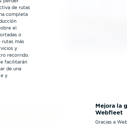
es perder
ctiva de rutas
una completa
nducción
sobre el
cortadas o
e rutas más
vicios y
ro recorrido.
e facilitarán
jar de una
le y
Mejora la g
Webfleet
Gracias a Web