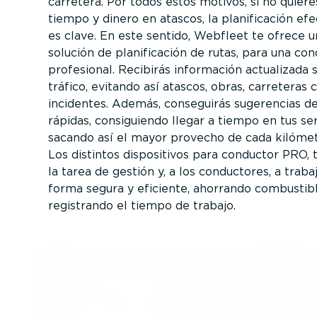
carretera. Por todos estos motivos, si no quier
tiempo y dinero en atascos, la plani­fi­cación efe
es clave. En este sentido, Webfleet te ofrece 
solución de plani­fi­cación de rutas, para una co
profesional. Recibirás información actualizada 
tráfico, evitando así atascos, obras, carreteras 
incidentes. Además, conseguirás sugerencias d
rápidas, consi­guiendo llegar a tiempo en tus ser
sacando así el mayor provecho de cada kilómet
Los distintos dispo­si­tivos para conductor PRO, t
la tarea de gestión y, a los conductores, a traba
forma segura y eficiente, ahorrando combustib
registrando el tiempo de trabajo.