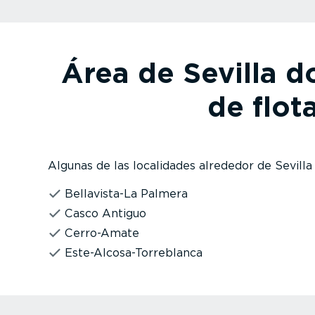
Área de Sevilla d
de flot
Algunas de las localidades alrededor de Sevill
Bella­vis­ta-La Palmera
Casco Antiguo
Cerro-Amate
Este-Al­co­sa-­To­rre­blanca