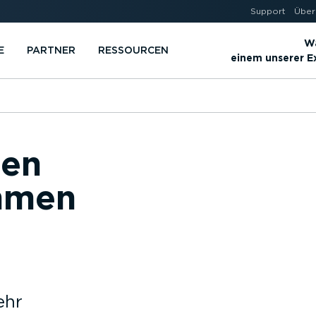
Support
Über
Wä
E
PARTNER
RESSOURCEN
einem unserer 
gen
hmen
ehr