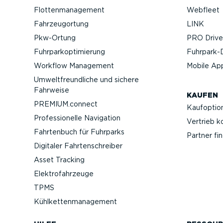
Flotten­ma­nagement
Webfleet
Fahrzeu­g­ortung
LINK
Pkw-Ortung
PRO Driver
Fuhrpar­k­op­ti­mierung
Fuhrpar­k-
Workflow Management
Mobile Ap
Umwelt­freund­liche und sichere
Fahrweise
KAUFEN
PREMIUM.connect
Kaufop­tio
Profes­sio­nelle Navigation
Vertrieb k
Fahrtenbuch für Fuhrparks
Partner fi
Digitaler Fahrten­schreiber
Asset Tracking
Elektro­fahr­zeuge
TPMS
Kühlket­ten­ma­nagement