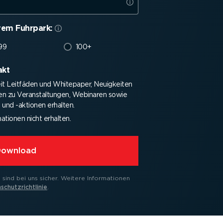
rem Fuhrpark:
99
100+
akt
eit Leitfäden und Whitepaper, Neuigkeiten
nen zu Veran­stal­tungen, Webinaren sowie
und -aktionen erhalten.
a­tionen nicht erhalten.
Download
sind bei uns sicher.
Weitere Infor­ma­tionen
schutz­richt­linie
.