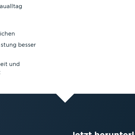
aualltag
lichen
astung besser
eit und
t
Jetzt herunter