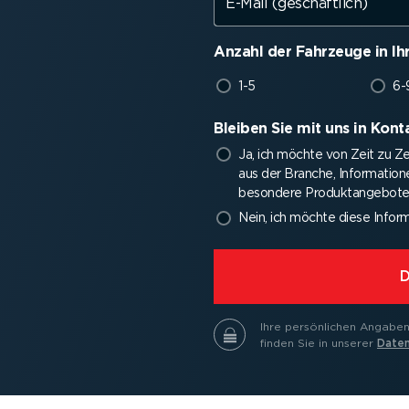
E-Mail (geschäftlich)
Anzahl der Fahrzeuge in Ih
1-5
6-
Bleiben Sie mit uns in Kont
Ja, ich möchte von Zeit zu Z
aus der Branche, Infor­ma­tio
besondere Produkt­an­gebote 
Nein, ich möchte diese Infor­m
⁠
Ihre persön­lichen Angaben 
finden Sie in unserer
Daten­