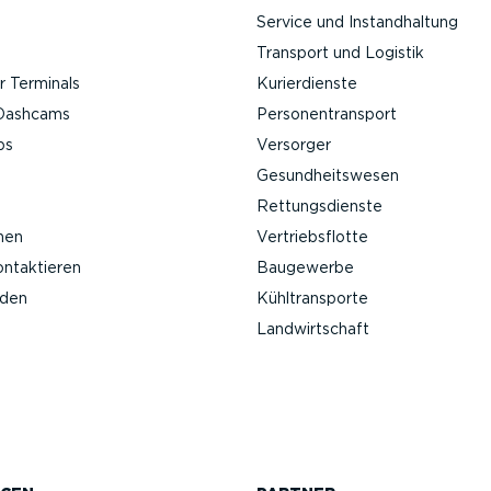
Service und Instand­haltung
Transport und Logistik
 Terminals
Kurier­dienste
Da­shcams
Perso­nen­transport
ps
Versorger
Gesund­heits­wesen
Rettungs­dienste
nen
Vertriebs­flotte
ontak­tieren
Baugewerbe
nden
Kühltrans­porte
Landwirt­schaft