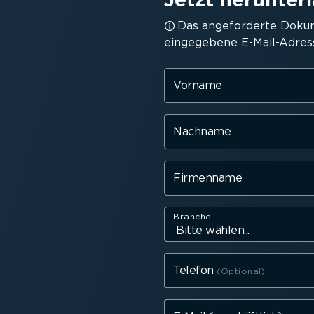
Das angefor­derte Doku
eingegebene E-Mail-A­dres
Vorname
Nachname
Firmenname
Branche
Telefon