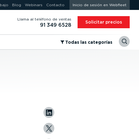
abajo
Blog
Webinars
Contacto
Inicio de sesión en Webfleet
Llama al teléfono de ventas
Solicitar precios
91 349 6528
⁠Todas las categorías