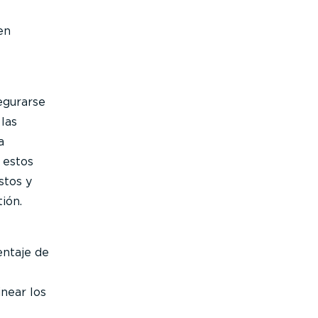
en
egurarse
las
a
 estos
stos y
ión.
entaje de
inear los