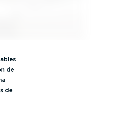
tables
ón de
na
es de