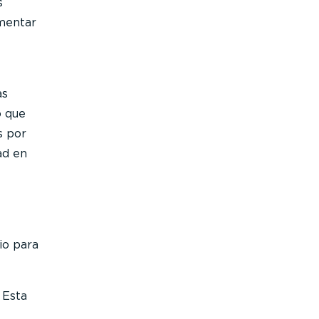
s
ementar
as
o que
s por
ad en
io para
 Esta