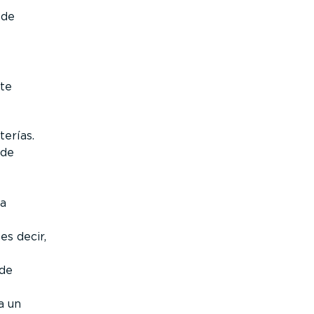
 de
ste
terías.
 de
la
es decir,
 de
a un