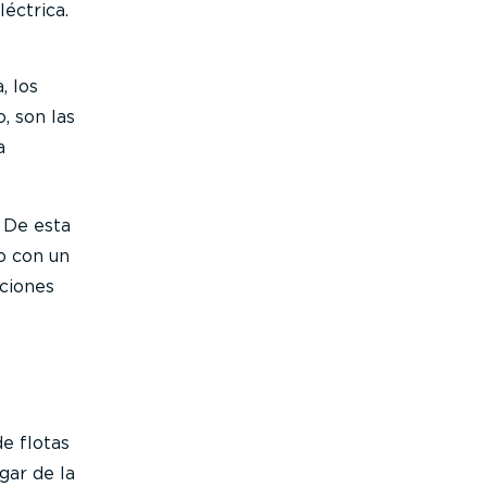
éctrica.
, los
, son las
a
 De esta
o con un
ciones
e flotas
gar de la