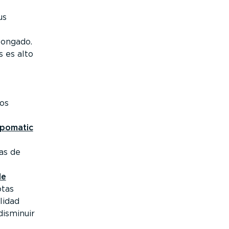
us
longado.
s es alto
os
lpomatic
gas de
de
otas
lidad
disminuir