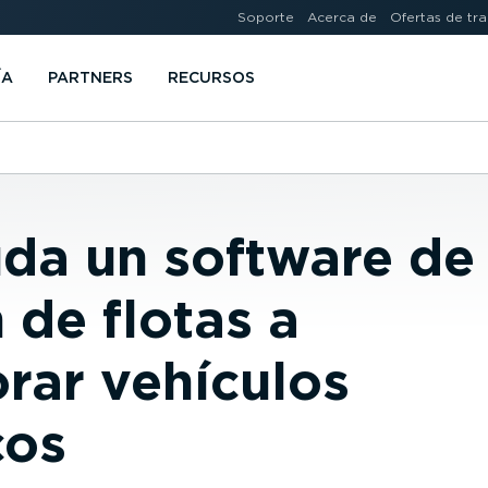
Soporte
Acerca de
Ofertas de tr
ÍA
PARTNERS
RECURSOS
uda un software de
 de flotas a
rar vehículos
cos