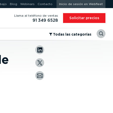
abajo
Blog
Webinars
Contacto
Inicio de sesión en Webfleet
Llama al teléfono de ventas
Solicitar precios
91 349 6528
⁠Todas las categorías
de