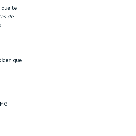
 que te
tas de
a
dicen que
PMG