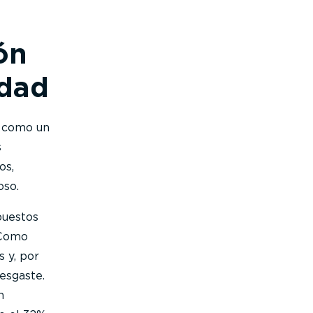
ón
idad
o como un
s
os,
oso.
puestos
Como
 y, por
esgaste.
n