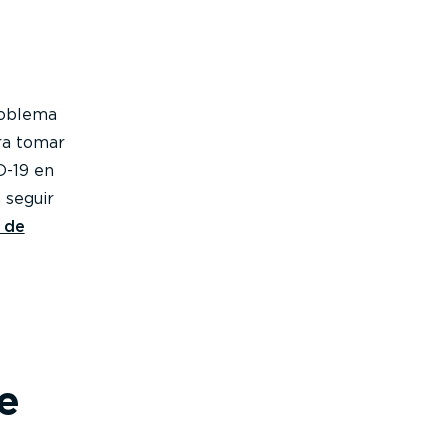
roblema
ra tomar
D-19 en
 seguir
a de
e