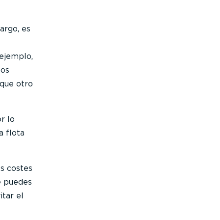
argo, es
ejemplo,
los
 que otro
r lo
a flota
os costes
e puedes
itar el