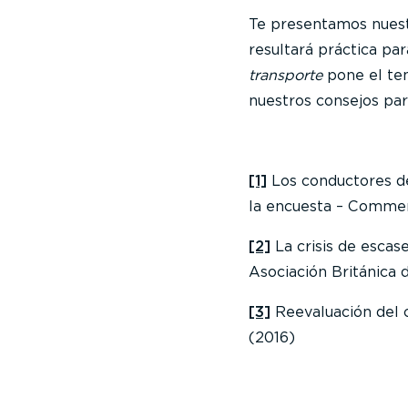
Te presentamos nuestr
resultará práctica pa
transporte
pone el tem
nuestros consejos pa
[1]
Los conductores de
la encuesta – Commer
[2]
La crisis de escas
Asociación Británica 
[3]
Reevaluación del c
(2016)