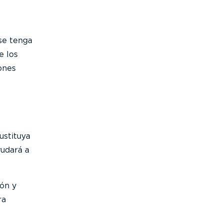
se tenga
e los
ones
ustituya
yudará a
ión y
ra