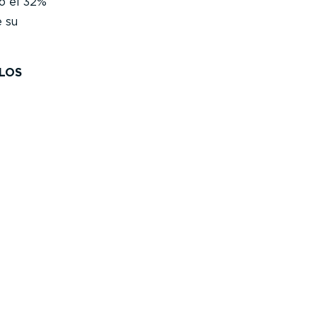
lo el 32%
e su
LOS