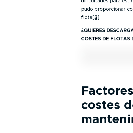
dificultades para est
pudo proporcionar con
flota
[3]
.
¿QUIERES DESCARG
COSTES DE FLOTAS
Factore
costes d
manteni