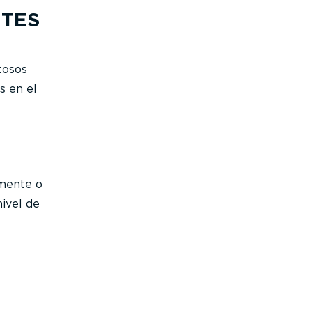
NTES
tosos
s en el
amente o
ivel de