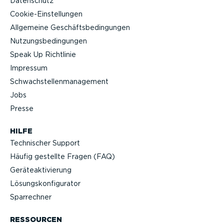
Datenschutz
Cookie-Ein­stel­lungen
Allgemeine Geschäfts­be­din­gungen
Nutzungs­be­din­gungen
Speak Up Richtlinie
Impressum
Schwach­stel­len­ma­nagement
Jobs
Presse
HILFE
Technischer Support
Häufig gestellte Fragen (FAQ)
Geräteak­ti­vierung
Lösungs­kon­fi­gu­rator
Sparrechner
RESSOURCEN