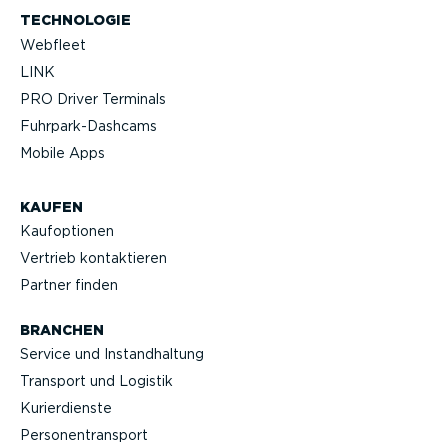
TECHNOLOGIE
Webfleet
LINK
PRO Driver Terminals
Fuhrpar­k-Da­shcams
Mobile Apps
KAUFEN
Kaufop­tionen
Vertrieb kontak­tieren
Partner finden
BRANCHEN
Service und Instand­haltung
Transport und Logistik
Kurier­dienste
Perso­nen­transport