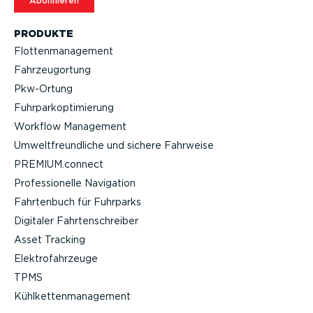
Abonnieren
PRODUKTE
Flotten­ma­nagement
Fahrzeu­g­ortung
Pkw-Ortung
Fuhrpar­k­op­ti­mierung
Workflow Management
Umwelt­freund­liche und sichere Fahrweise
PREMIUM.connect
Profes­sio­nelle Navigation
Fahrtenbuch für Fuhrparks
Digitaler Fahrten­schreiber
Asset Tracking
Elektro­fahr­zeuge
TPMS
Kühlket­ten­ma­nagement