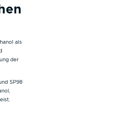
chen
hanol als
d
rung der
 und SP98
nol,
ist.