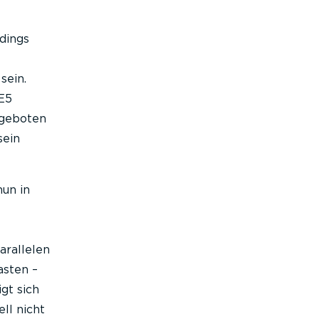
rdings
sein.
E5
ngeboten
sein
nun in
arallelen
asten –
gt sich
ll nicht