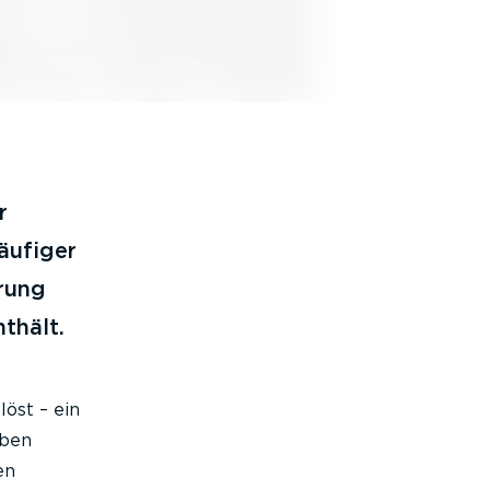
r
äufiger
rung
thält.
öst – ein
aben
en