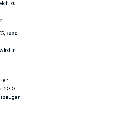
eich zu
r.
E5,
rund
wird in
:
eren
r 2010
ahrzeugen