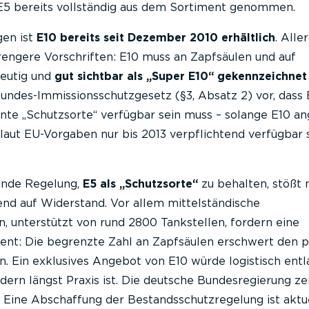
5 bereits vollständig aus dem Sortiment genommen.
gen ist
E10 bereits seit Dezember 2010 erhältlich
. Alle
rengere Vorschriften: E10 muss an Zapfsäulen und auf
deutig und
gut sichtbar als „Super E10“ gekennzeichnet
undes-Immissionsschutzgesetz (§3, Absatz 2) vor, dass 
nnte „Schutzsorte“ verfügbar sein muss – solange E10 a
 laut EU-Vorgaben nur bis 2013 verpflichtend verfügbar 
ende Regelung,
E5 als „Schutzsorte“
zu behalten, stößt 
d auf Widerstand. Vor allem mittelständische
 unterstützt von rund 2800 Tankstellen, fordern eine
ent: Die begrenzte Zahl an Zapfsäulen erschwert den p
n. Ein exklusives Angebot von E10 würde logistisch entl
dern längst Praxis ist. Die deutsche Bundesregierung zei
 Eine Abschaffung der Bestandsschutzregelung ist aktue