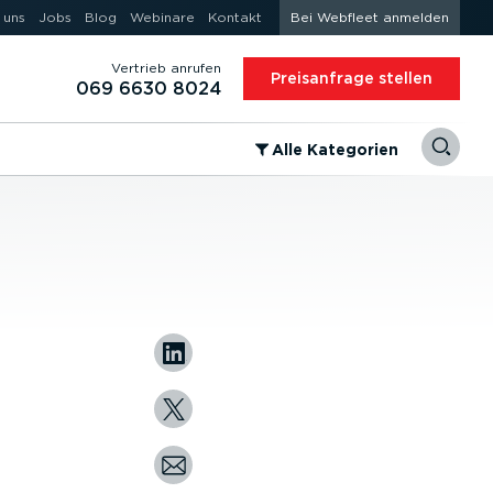
 uns
Jobs
Blog
Webinare
Kontakt
Bei Webfleet anmelden
Vertrieb anrufen
Preis­an­frage stellen
069 6630 8024
⁠Alle Kategorien