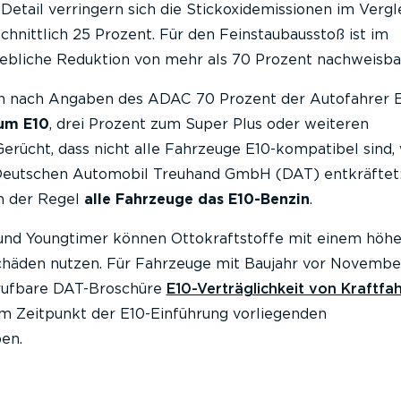
 Detail verringern sich die Stickoxidemissionen im Vergl
hnittlich 25 Prozent. Für den Feinstaubausstoß ist im
hebliche Reduktion von mehr als 70 Prozent nachweisba
en nach Angaben des ADAC 70 Prozent der Autofahrer 
zum E10
, drei Prozent zum Super Plus oder weiteren
rücht, dass nicht alle Fahrzeuge E10-kompatibel sind, 
 Deutschen Automobil Treuhand GmbH (DAT) entkräftet
n der Regel
alle Fahrzeuge das E10-Benzin
.
 und Youngtimer können Ottokraftstoffe mit einem höh
chäden nutzen. Für Fahrzeuge mit Baujahr vor Novembe
brufbare DAT-Broschüre
E10-Verträglichkeit von Kraftf
um Zeitpunkt der E10-Einführung vorliegenden
en.