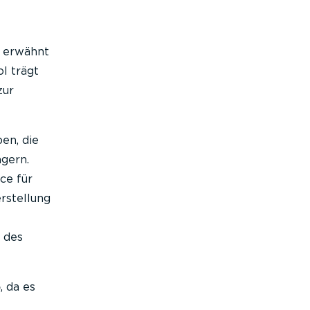
e erwähnt
l trägt
zur
en, die
gern.
ce für
rstellung
 des
5
, da es