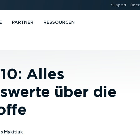
Support
Über
E
PARTNER
RESSOURCEN
10: Alles
swerte über die
offe
s Mykitiuk