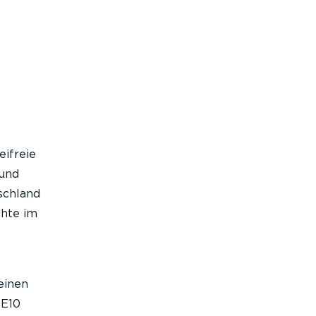
eifreie
 und
tschland
chte im
einen
 E10