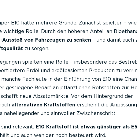
uper E10 hatte mehrere Gründe. Zunächst spielten – wi
 wichtige Rolle. Durch den höheren Anteil an Bioethano
-Ausstoß von Fahrzeugen zu senken
– und damit auch 
tqualität
zu sorgen.
egungen spielten eine Rolle – insbesondere das Bestreb
ortiertem Erdöl und erdölbasierten Produkten zu verrin
 manche Fachleute in der Einführung von E10 eine Chan
er gestiegene Bedarf an pflanzlichen Rohstoffen zur He
schafft neue Absatzmärkte. Vor dem Hintergrund der
 nach
alternativen Kraftstoffen
erscheint die Anpassung
s naheliegender und sinnvoller Zwischenschritt.
sind relevant
. E10 Kraftstoff ist etwas günstiger als E
hält und auch weniger hoch besteuert wird.