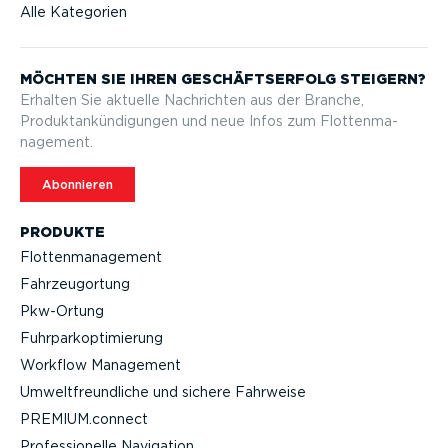
Alle Kategorien
MÖCHTEN SIE IHREN GESCHÄFTS­ERFOLG STEIGERN?
Erhalten Sie aktuelle Nachrichten aus der Branche,
Produktan­kün­di­gungen und neue Infos zum Flotten­ma­
nagement.
Abonnieren
PRODUKTE
Flotten­ma­nagement
Fahrzeu­g­ortung
Pkw-Ortung
Fuhrpar­k­op­ti­mierung
Workflow Management
Umwelt­freund­liche und sichere Fahrweise
PREMIUM.connect
Profes­sio­nelle Navigation