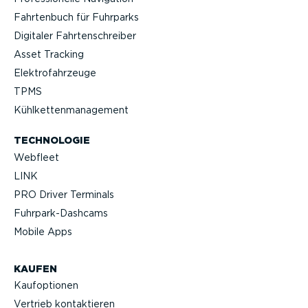
Fahrtenbuch für Fuhrparks
Digitaler Fahrten­schreiber
Asset Tracking
Elektro­fahr­zeuge
TPMS
Kühlket­ten­ma­nagement
TECHNOLOGIE
Webfleet
LINK
PRO Driver Terminals
Fuhrpar­k-Da­shcams
Mobile Apps
KAUFEN
Kaufop­tionen
Vertrieb kontak­tieren