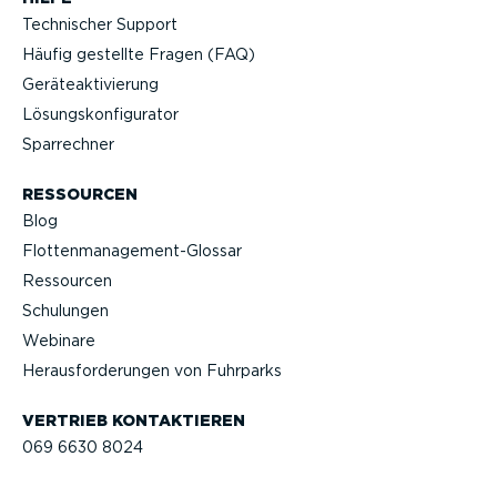
Technischer Support
Häufig gestellte Fragen (FAQ)
Geräteak­ti­vierung
Lösungs­kon­fi­gu­rator
Sparrechner
RESSOURCEN
Blog
Flotten­management-Glossar
Ressourcen
Schulungen
Webinare
Heraus­for­de­rungen von Fuhrparks
VERTRIEB KONTAK­TIEREN
069 6630 8024