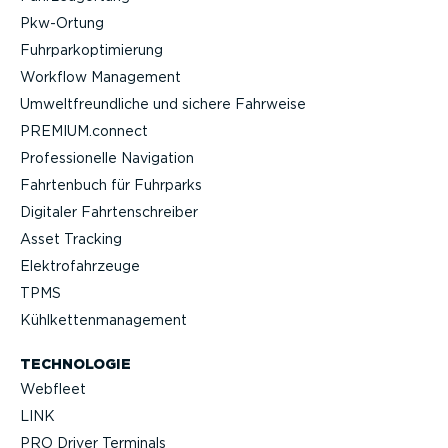
Pkw-Ortung
Fuhrpar­k­op­ti­mierung
Workflow Management
Umwelt­freund­liche und sichere Fahrweise
PREMIUM.connect
Profes­sio­nelle Navigation
Fahrtenbuch für Fuhrparks
Digitaler Fahrten­schreiber
Asset Tracking
Elektro­fahr­zeuge
TPMS
Kühlket­ten­ma­nagement
TECHNOLOGIE
Webfleet
LINK
PRO Driver Terminals