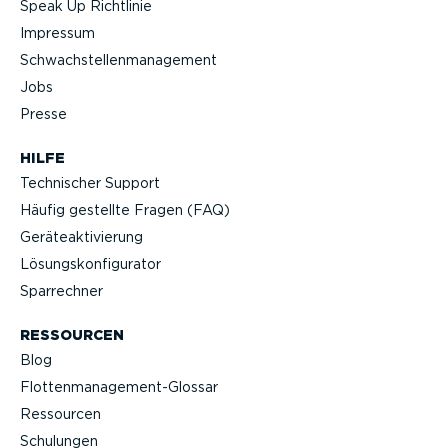
Speak Up Richtlinie
Impressum
Schwach­stel­len­ma­nagement
Jobs
Presse
HILFE
Technischer Support
Häufig gestellte Fragen (FAQ)
Geräteak­ti­vierung
Lösungs­kon­fi­gu­rator
Sparrechner
RESSOURCEN
Blog
Flotten­management-Glossar
Ressourcen
Schulungen