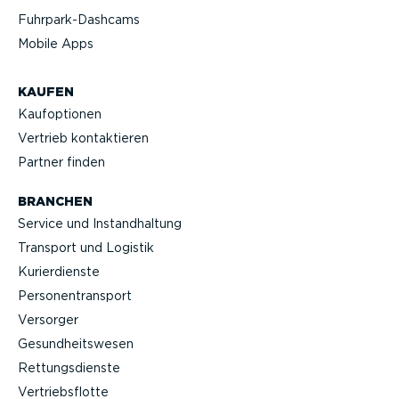
Fuhrpar­k-Da­shcams
Mobile Apps
KAUFEN
Kaufop­tionen
Vertrieb kontak­tieren
Partner finden
BRANCHEN
Service und Instand­haltung
Transport und Logistik
Kurier­dienste
Perso­nen­transport
Versorger
Gesund­heits­wesen
Rettungs­dienste
Vertriebs­flotte