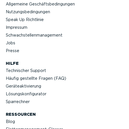
Allgemeine Geschäfts­be­din­gungen
Nutzungs­be­din­gungen
Speak Up Richtlinie
Impressum
Schwach­stel­len­ma­nagement
Jobs
Presse
HILFE
Technischer Support
Häufig gestellte Fragen (FAQ)
Geräteak­ti­vierung
Lösungs­kon­fi­gu­rator
Sparrechner
RESSOURCEN
Blog