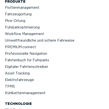
PRODUKTE
Flotten­ma­nagement
Fahrzeu­g­ortung
Pkw-Ortung
Fuhrpar­k­op­ti­mierung
Workflow Management
Umwelt­freund­liche und sichere Fahrweise
PREMIUM.connect
Profes­sio­nelle Navigation
Fahrtenbuch für Fuhrparks
Digitaler Fahrten­schreiber
Asset Tracking
Elektro­fahr­zeuge
TPMS
Kühlket­ten­ma­nagement
TECHNOLOGIE