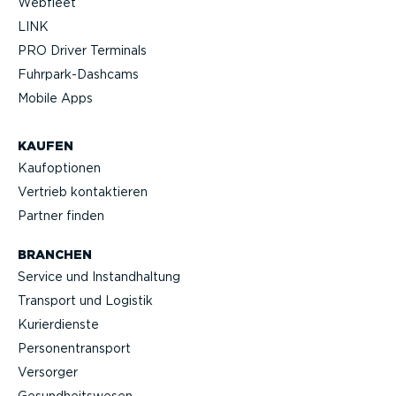
Webfleet
LINK
PRO Driver Terminals
Fuhrpar­k-Da­shcams
Mobile Apps
KAUFEN
Kaufop­tionen
Vertrieb kontak­tieren
Partner finden
BRANCHEN
Service und Instand­haltung
Transport und Logistik
Kurier­dienste
Perso­nen­transport
Versorger
Gesund­heits­wesen