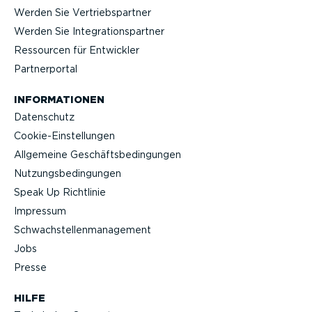
Werden Sie Vertriebs­partner
Werden Sie Integra­ti­ons­partner
Ressourcen für Entwickler
Partner­portal
INFOR­MA­TIONEN
Datenschutz
Cookie-Ein­stel­lungen
Allgemeine Geschäfts­be­din­gungen
Nutzungs­be­din­gungen
Speak Up Richtlinie
Impressum
Schwach­stel­len­ma­nagement
Jobs
Presse
HILFE