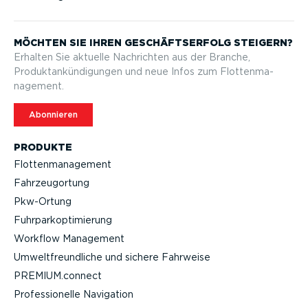
MÖCHTEN SIE IHREN GESCHÄFTS­ERFOLG STEIGERN?
Erhalten Sie aktuelle Nachrichten aus der Branche,
Produktan­kün­di­gungen und neue Infos zum Flotten­ma­
nagement.
Abonnieren
PRODUKTE
Flotten­ma­nagement
Fahrzeu­g­ortung
Pkw-Ortung
Fuhrpar­k­op­ti­mierung
Workflow Management
Umwelt­freund­liche und sichere Fahrweise
PREMIUM.connect
Profes­sio­nelle Navigation