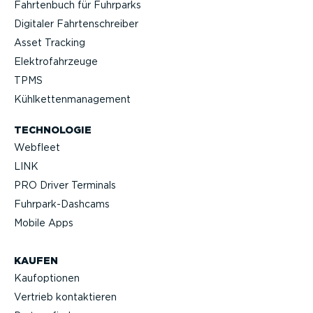
Fahrtenbuch für Fuhrparks
Digitaler Fahrten­schreiber
Asset Tracking
Elektro­fahr­zeuge
TPMS
Kühlket­ten­ma­nagement
TECHNOLOGIE
Webfleet
LINK
PRO Driver Terminals
Fuhrpar­k-Da­shcams
Mobile Apps
KAUFEN
Kaufop­tionen
Vertrieb kontak­tieren