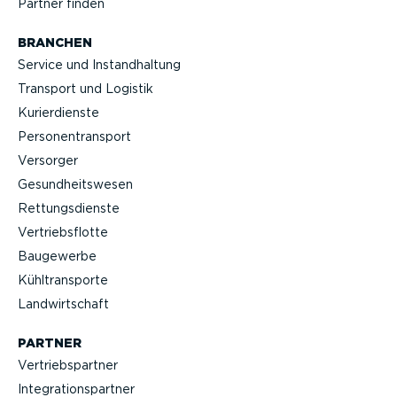
Partner finden
BRANCHEN
Service und Instand­haltung
Transport und Logistik
Kurier­dienste
Perso­nen­transport
Versorger
Gesund­heits­wesen
Rettungs­dienste
Vertriebs­flotte
Baugewerbe
Kühltrans­porte
Landwirt­schaft
PARTNER
Vertriebs­partner
Integra­ti­ons­partner