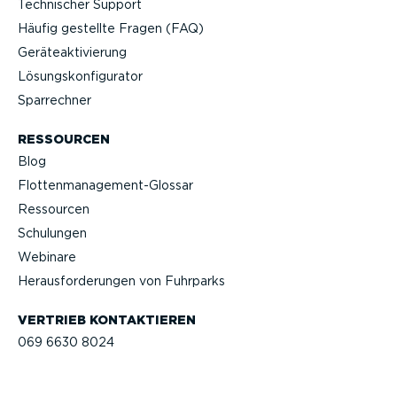
Technischer Support
Häufig gestellte Fragen (FAQ)
Geräteak­ti­vierung
Lösungs­kon­fi­gu­rator
Sparrechner
RESSOURCEN
Blog
Flotten­management-Glossar
Ressourcen
Schulungen
Webinare
Heraus­for­de­rungen von Fuhrparks
VERTRIEB KONTAK­TIEREN
069 6630 8024