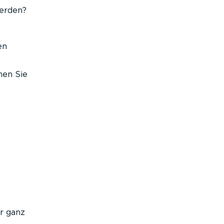
erden?
en
nen Sie
r ganz