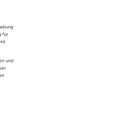
hebung
 für
eld
ten und
ser
en