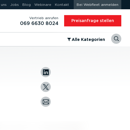
 uns
Jobs
Blog
Webinare
Kontakt
Bei Webfleet anmelden
Vertrieb anrufen
Preis­an­frage stellen
069 6630 8024
⁠Alle Kategorien