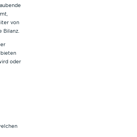
traubende
mt,
iter von
 Bilanz.
der
 bieten
wird oder
welchen