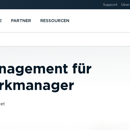
Support
Über
E
PARTNER
RESSOURCEN
nagement für
rkmanager
eet