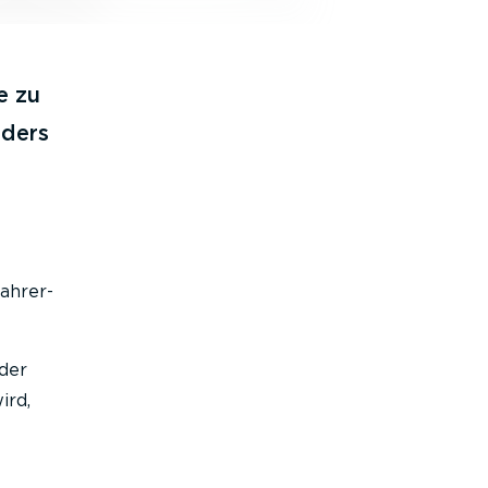
e zu
nders
ahrer-
 der
ird,